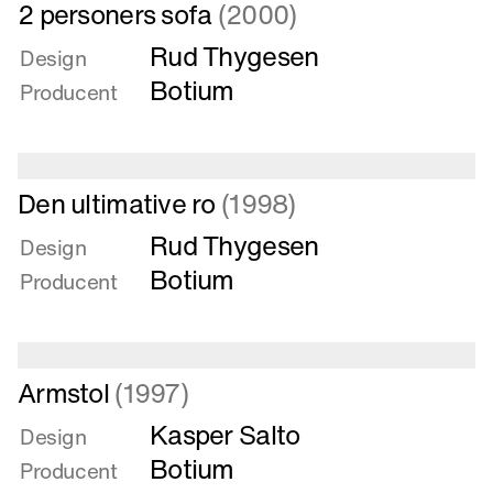
Læs
2 personers sofa
(2000)
mere
Rud Thygesen
om
Design
2
Botium
Producent
personers
sofa
Læs
Den ultimative ro
(1998)
mere
Rud Thygesen
om
Design
Den
Botium
Producent
ultimative
ro
Læs
Armstol
(1997)
mere
Kasper Salto
om
Design
Armstol
Botium
Producent