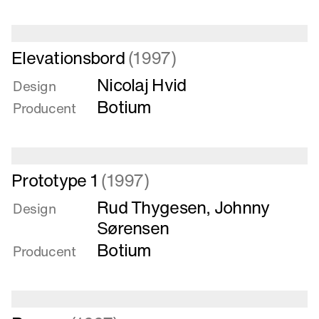
Læs
Elevationsbord
(1997)
mere
Nicolaj Hvid
om
Design
Elevationsbord
Botium
Producent
Læs
Prototype 1
(1997)
mere
Rud Thygesen
,
Johnny
om
Design
Prototype
Sørensen
1
Botium
Producent
Læs