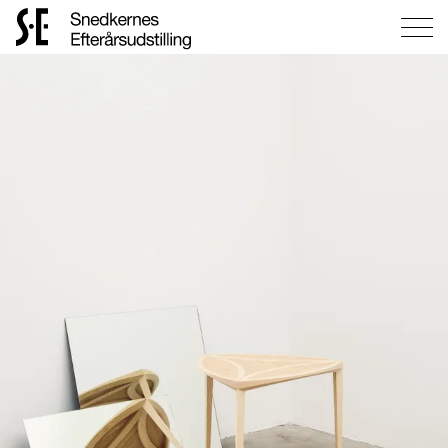
Gå
til
forsiden