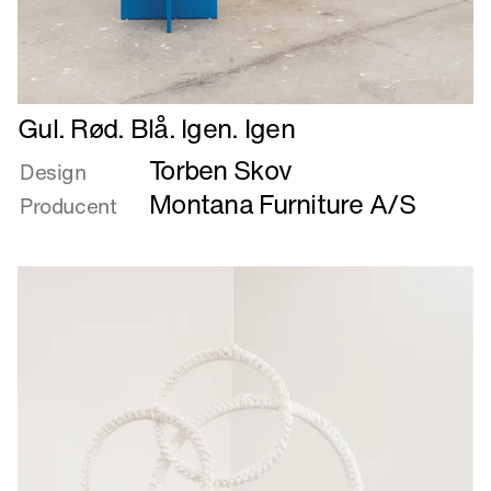
Læs
Gul. Rød. Blå. Igen. Igen
mere
Torben Skov
om
Design
Gul.
Montana Furniture A/S
Producent
Rød.
Blå.
Igen.
Igen