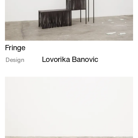
Læs
Fringe
mere
Lovorika Banovic
om
Design
Fringe