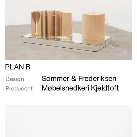
Læs
PLAN B
mere
Sommer & Frederiksen
om
Design
PLAN
Møbelsnedkeri Kjeldtoft
Producent
B