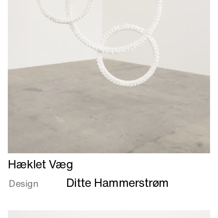
Læs
Hæklet Væg
mere
Ditte Hammerstrøm
om
Design
Hæklet
Væg