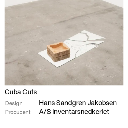
Læs
Cuba Cuts
mere
Hans Sandgren Jakobsen
om
Design
Cuba
A/S Inventarsnedkeriet
Producent
Cuts