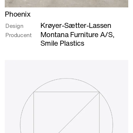
Læs
Phoenix
mere
Krøyer-Sætter-Lassen
om
Design
Phoenix
Montana Furniture A/S
,
Producent
Smile Plastics