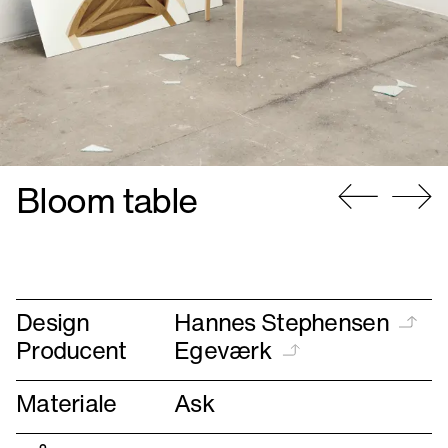
Bloom table
Gå
Gå
til
til
forrige
næste
Design
Hannes Stephensen
Producent
Egeværk
Materiale
Ask