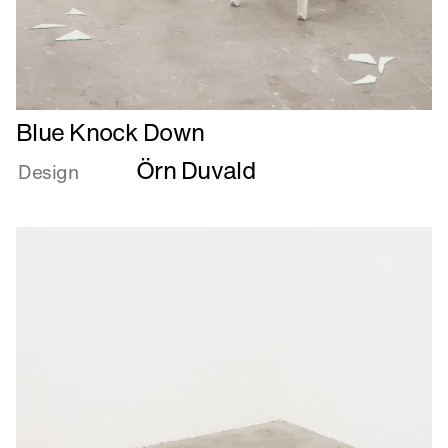
Læs
Blue Knock Down
mere
Örn Duvald
om
Design
Blue
Knock
Down