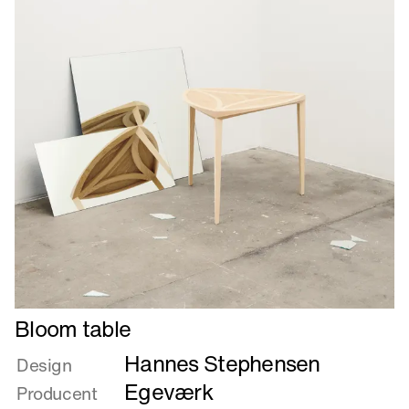
Læs
Bloom table
mere
Hannes Stephensen
om
Design
Bloom
Egeværk
Producent
table