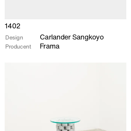
Læs
1402
mere
Carlander Sangkoyo
om
Design
1402
Frama
Producent