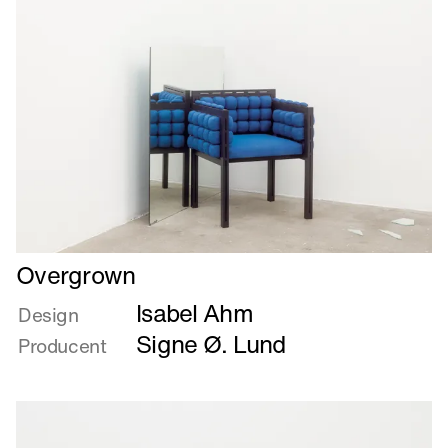
Læs
Overgrown
mere
Isabel Ahm
om
Design
Overgrown
Signe Ø. Lund
Producent