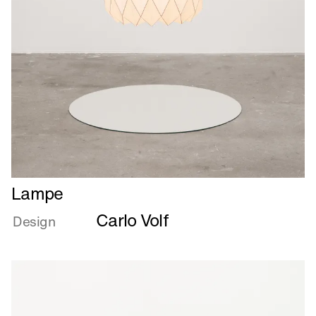
Læs
Lampe
mere
Carlo Volf
om
Design
Lampe