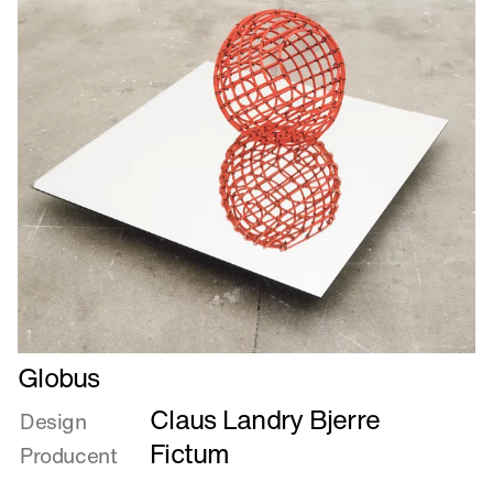
Læs
Globus
mere
Claus Landry Bjerre
om
Design
Globus
Fictum
Producent