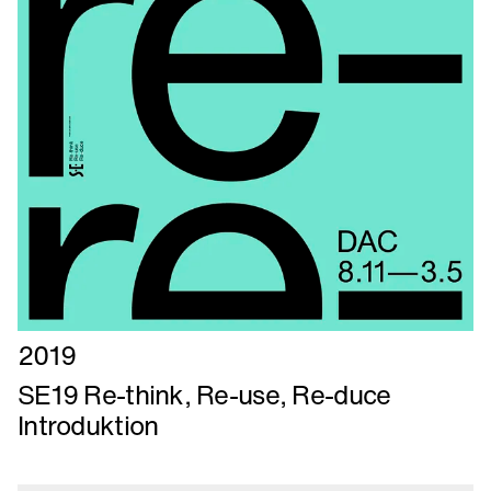
Læs
2019
mere
SE19 Re-think, Re-use, Re-duce
om
Introduktion
SE19
Re-
think,