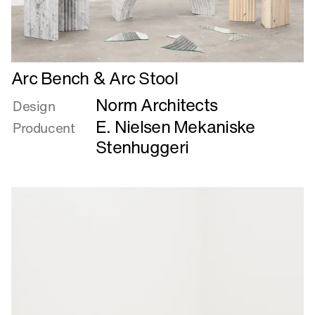
Læs
Arc Bench & Arc Stool
mere
Norm Architects
om
Design
Arc
E. Nielsen Mekaniske
Producent
Bench
Stenhuggeri
&
Arc
Stool