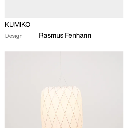
Læs
KUMIKO
mere
Rasmus Fenhann
om
Design
KUMIKO