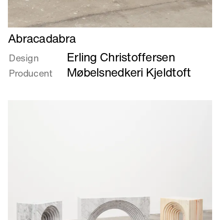
Læs
Abracadabra
mere
Erling Christoffersen
om
Design
Abracadabra
Møbelsnedkeri Kjeldtoft
Producent