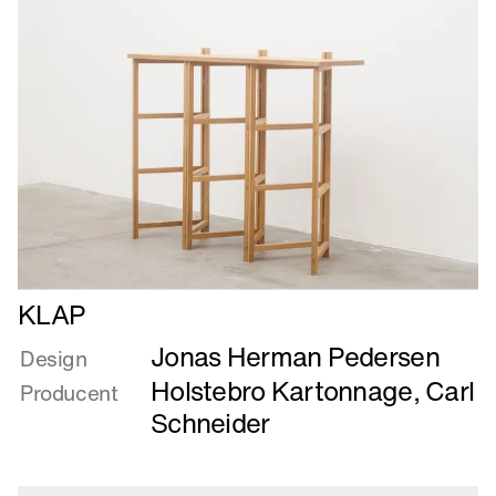
Læs
KLAP
mere
Jonas Herman Pedersen
om
Design
KLAP
Holstebro Kartonnage
,
Carl
Producent
Schneider