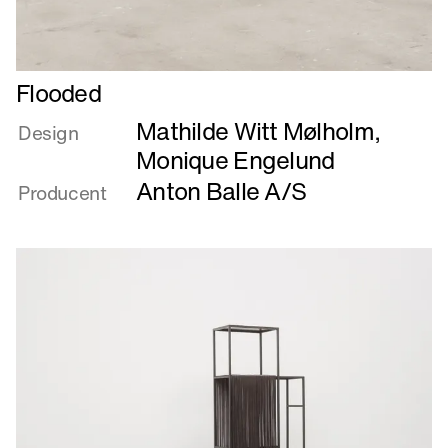
Læs
Flooded
mere
Mathilde Witt Mølholm
,
om
Design
Flooded
Monique Engelund
Anton Balle A/S
Producent