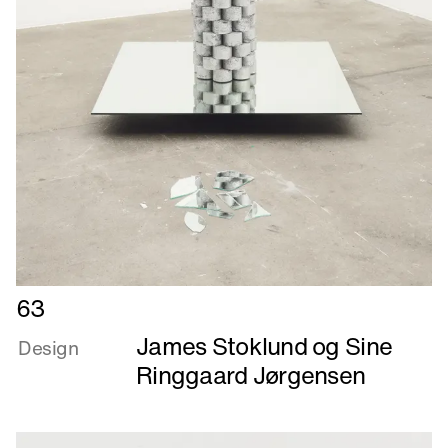
Læs
63
mere
James Stoklund og Sine
om
Design
63
Ringgaard Jørgensen