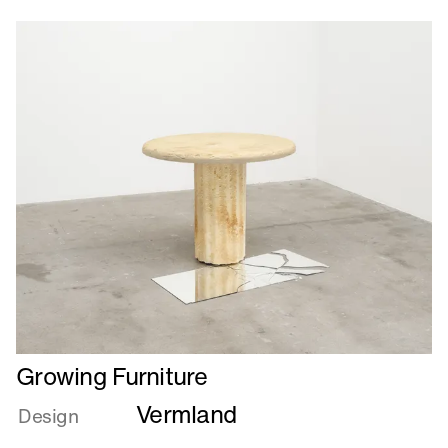
Læs
Growing Furniture
mere
Vermland
om
Design
Growing