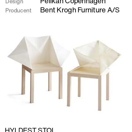
Pelikan Copenhagen
om
Design
HARMONIKA
Bent Krogh Furniture A/S
Producent
/
bord
og
stol
Læs
HYLDEST STOL