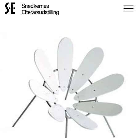
Gå
til
forsiden