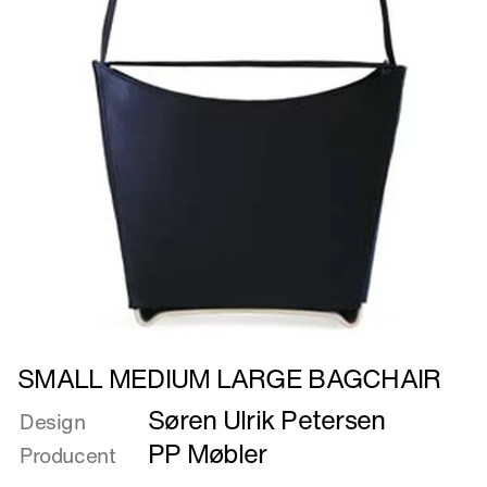
Læs
SMALL MEDIUM LARGE BAGCHAIR
mere
Søren Ulrik Petersen
om
Design
SMALL
PP Møbler
Producent
MEDIUM