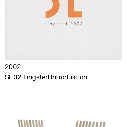
Læs
2002
mere
SE02 Tingsted Introduktion
om
SE02
Tingsted
Introduktion