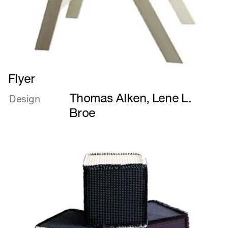
Læs
Flyer
mere
Thomas Alken
,
Lene L.
om
Design
Flyer
Broe