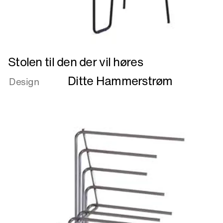
Læs
Stolen til den der vil høres
mere
Ditte Hammerstrøm
om
Design
Stolen
til
den
der
vil
høres