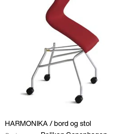
Læs
HARMONIKA / bord og stol
mere