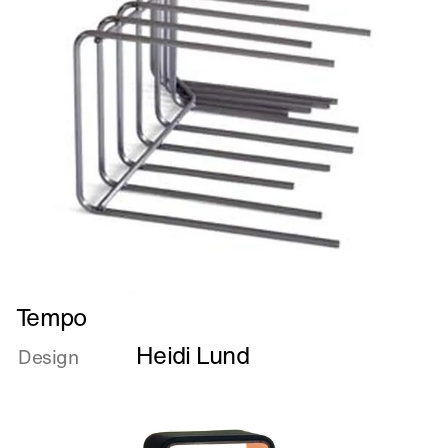
Læs
Tempo
mere
Heidi Lund
om
Design
Tempo