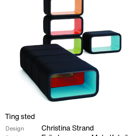
Læs
Ting sted
mere
Christina Strand
om
Design
Ting