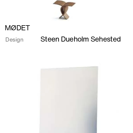
Læs
MØDET
mere
Steen Dueholm Sehested
om
Design
MØDET