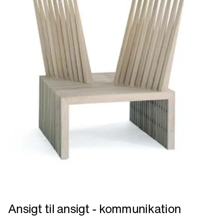
Læs
Ansigt til ansigt - kommunikation
mere