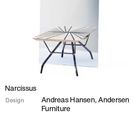
Læs
Narcissus
mere
Andreas Hansen
,
Andersen
om
Design
Narcissus
Furniture