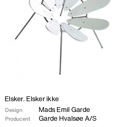
Læs
Elsker. Elsker ikke
mere
Mads Emil Garde
om
Design
Elsker.
Garde Hvalsøe A/S
Producent
Elsker