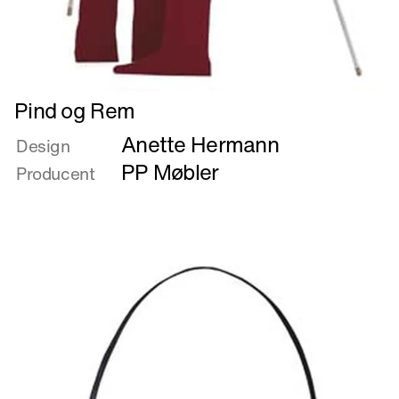
Læs
Pind og Rem
mere
Anette Hermann
om
Design
Pind
PP Møbler
Producent
og
Rem