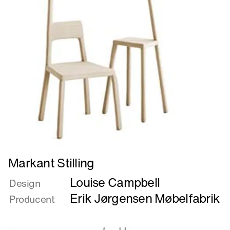
Læs
Markant Stilling
mere
Louise Campbell
om
Design
Markant
Erik Jørgensen Møbelfabrik
Producent
Stilling