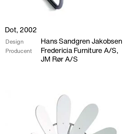
Læs
Dot, 2002
mere
Hans Sandgren Jakobsen
om
Design
Dot,
Fredericia Furniture A/S
,
Producent
2002
JM Rør A/S