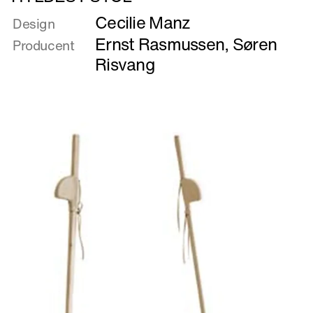
mere
Cecilie Manz
om
Design
HYLDEST
Ernst Rasmussen
,
Søren
Producent
STOL
Risvang