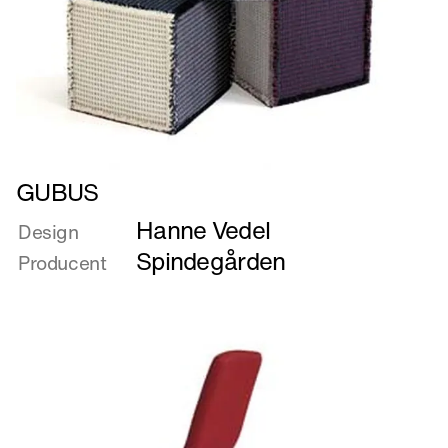
Læs
GUBUS
mere
Hanne Vedel
om
Design
GUBUS
Spindegården
Producent