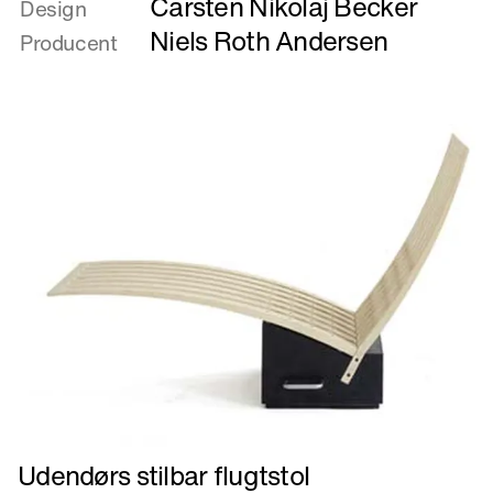
Carsten Nikolaj Becker
om
Design
Tingstedet
Niels Roth Andersen
Producent
2002
Læs
Udendørs stilbar flugtstol
mere