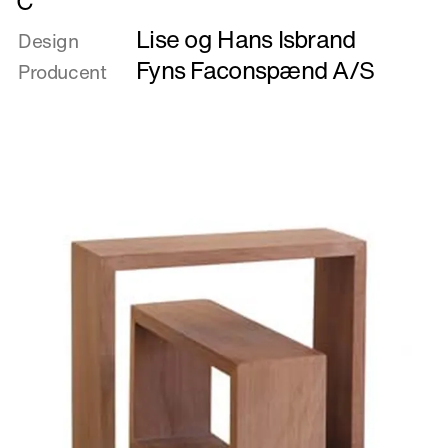
C
mere
Lise og Hans Isbrand
om
Design
C
Fyns Faconspænd A/S
Producent