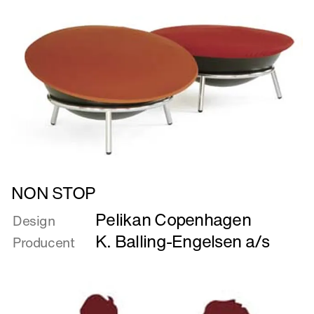
Læs
NON STOP
mere
Pelikan Copenhagen
om
Design
NON
K. Balling-Engelsen a/s
Producent
STOP