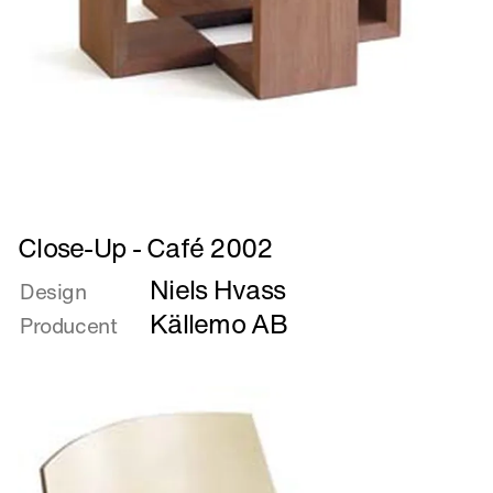
Læs
Close-Up - Café 2002
mere
Niels Hvass
om
Design
Close-
Källemo AB
Producent
Up
-
Café
2002