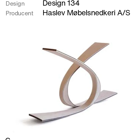
Design 134
om
Design
Ansigt
Haslev Møbelsnedkeri A/S
Producent
til
ansigt
-
kommunikation
Læs