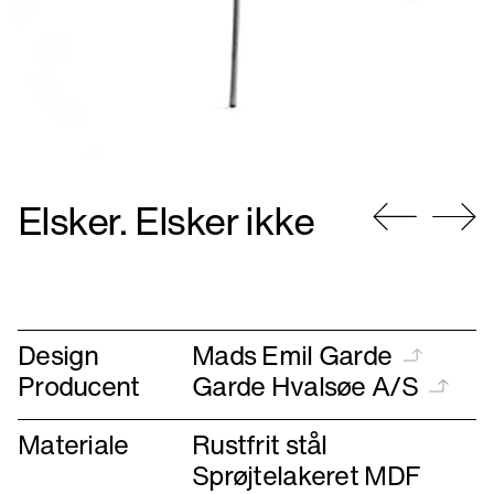
Elsker. Elsker ikke
Gå
Gå
til
til
forrige
næste
Design
Mads Emil Garde
Producent
Garde Hvalsøe A/S
Materiale
Rustfrit stål
Sprøjtelakeret MDF