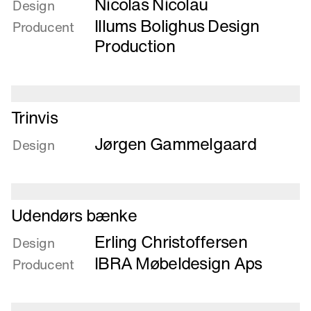
Nicolas Nicolau
om
Design
Terminalbord
Illums Bolighus Design
Producent
Production
Læs
Trinvis
mere
Jørgen Gammelgaard
om
Design
Trinvis
Læs
Udendørs bænke
mere
Erling Christoffersen
om
Design
Udendørs
IBRA Møbeldesign Aps
Producent
bænke