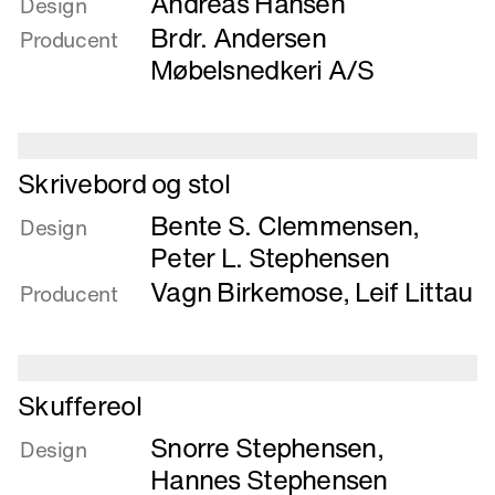
Andreas Hansen
om
Design
Sidderum
Brdr. Andersen
Producent
i
Møbelsnedkeri A/S
malet
krydsfiner
Læs
Skrivebord og stol
mere
Bente S. Clemmensen
,
om
Design
Skrivebord
Peter L. Stephensen
og
Vagn Birkemose
,
Leif Littau
Producent
stol
Læs
Skuffereol
mere
Snorre Stephensen
,
om
Design
Skuffereol
Hannes Stephensen