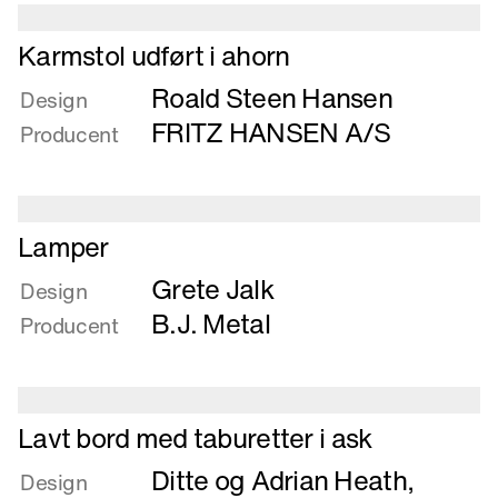
tog
Læs
Karmstol udført i ahorn
mere
Roald Steen Hansen
om
Design
Karmstol
FRITZ HANSEN A/S
Producent
udført
i
ahorn
Læs
Lamper
mere
Grete Jalk
om
Design
Lamper
B.J. Metal
Producent
Læs
Lavt bord med taburetter i ask
mere
Ditte og Adrian Heath
,
om
Design