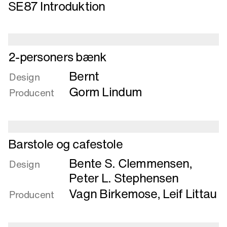
SE87 Introduktion
om
SE87
Introduktion
Læs
2-personers bænk
mere
Bernt
om
Design
2-
Gorm Lindum
Producent
personers
bænk
Læs
Barstole og cafestole
mere
Bente S. Clemmensen
,
om
Design
Barstole
Peter L. Stephensen
og
Vagn Birkemose
,
Leif Littau
Producent
cafestole