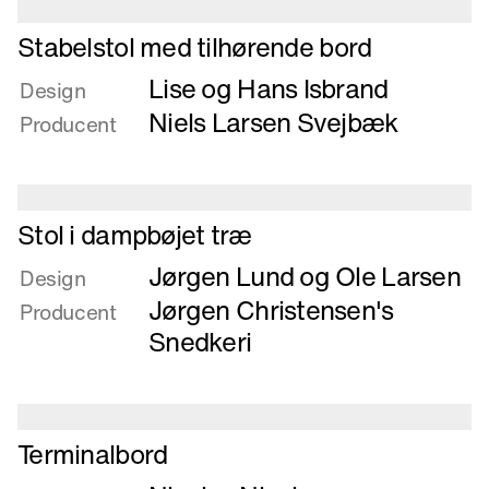
Læs
Stabelstol med tilhørende bord
mere
Lise og Hans Isbrand
om
Design
Stabelstol
Niels Larsen Svejbæk
Producent
med
tilhørende
bord
Læs
Stol i dampbøjet træ
mere
Jørgen Lund og Ole Larsen
om
Design
Stol
Jørgen Christensen's
Producent
i
Snedkeri
dampbøjet
træ
Læs
Terminalbord
mere