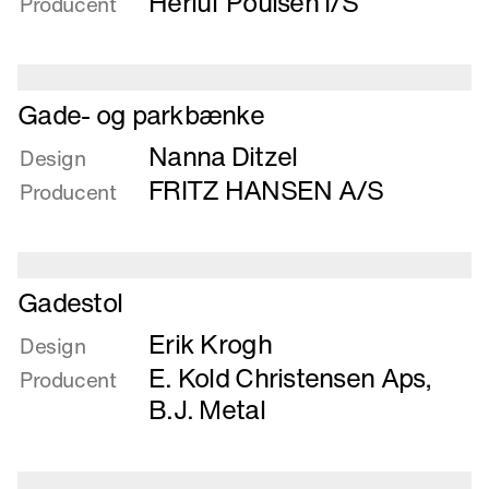
Herluf Poulsen I/S
Producent
Læs
Gade- og parkbænke
mere
Nanna Ditzel
om
Design
Gade-
FRITZ HANSEN A/S
Producent
og
parkbænke
Læs
Gadestol
mere
Erik Krogh
om
Design
Gadestol
E. Kold Christensen Aps
,
Producent
B.J. Metal