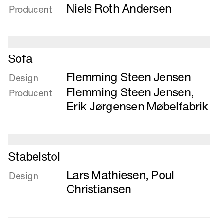
Niels Roth Andersen
Producent
Læs
Sofa
mere
Flemming Steen Jensen
om
Design
Sofa
Flemming Steen Jensen
,
Producent
Erik Jørgensen Møbelfabrik
Læs
Stabelstol
mere
Lars Mathiesen
,
Poul
om
Design
Stabelstol
Christiansen