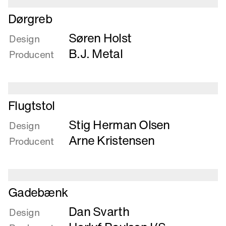
Læs
Dørgreb
mere
Søren Holst
om
Design
Dørgreb
B.J. Metal
Producent
Læs
Flugtstol
mere
Stig Herman Olsen
om
Design
Flugtstol
Arne Kristensen
Producent
Læs
Gadebænk
mere
Dan Svarth
om
Design
Gadebænk