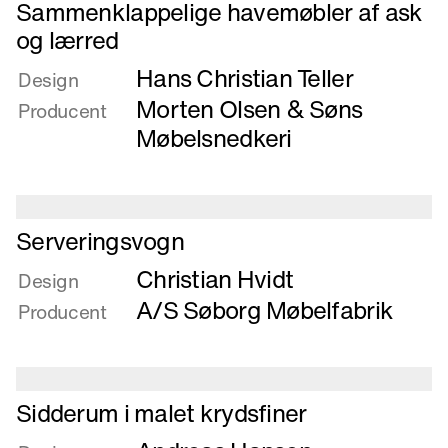
Læs
Sammenklappelige havemøbler af ask
mere
og lærred
om
Hans Christian Teller
Sammenklappelige
Design
havemøbler
Morten Olsen & Søns
Producent
af
Møbelsnedkeri
ask
og
lærred
Læs
Serveringsvogn
mere
Christian Hvidt
om
Design
Serveringsvogn
A/S Søborg Møbelfabrik
Producent
Læs
Sidderum i malet krydsfiner
mere