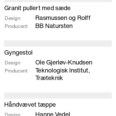
Læs
Granit pullert med sæde
mere
Rasmussen og Rolff
om
Design
Granit
BB Natursten
Producent
pullert
med
sæde
Læs
Gyngestol
mere
Ole Gjerløv-Knudsen
om
Design
Gyngestol
Teknologisk Institut,
Producent
Træteknik
Læs
Håndvævet tæppe
mere
Hanne Vedel
om
Design