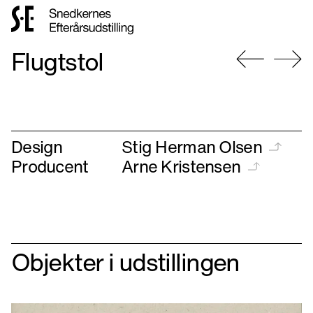
Gå
Flugtstol
til
forsiden
Gå
Gå
til
til
forrige
næste
Design
Stig Herman Olsen
Producent
Arne Kristensen
Objekter i udstillingen