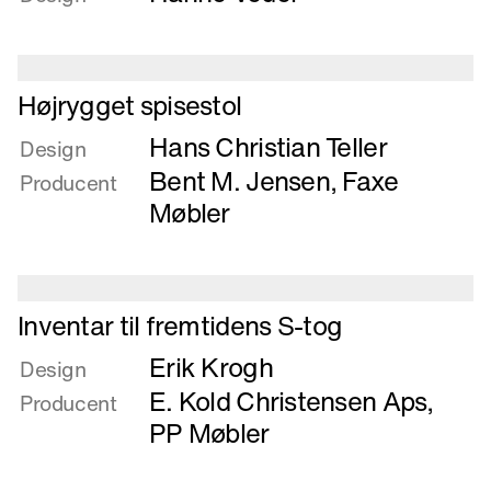
Håndvævet
tæppe
Læs
Højrygget spisestol
mere
Hans Christian Teller
om
Design
Højrygget
Bent M. Jensen
,
Faxe
Producent
spisestol
Møbler
Læs
Inventar til fremtidens S-tog
mere
Erik Krogh
om
Design
Inventar
E. Kold Christensen Aps
,
Producent
til
PP Møbler
fremtidens
S-