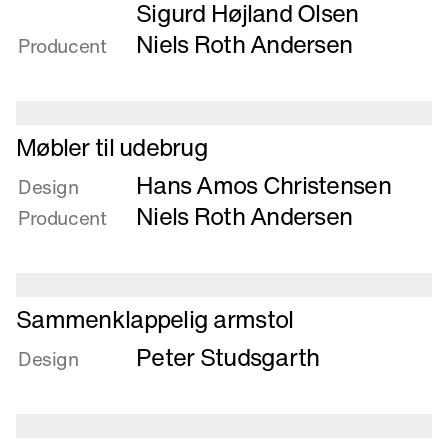
Lavt
Sigurd Højland Olsen
bord
Niels Roth Andersen
Producent
med
taburetter
i
ask
Læs
Møbler til udebrug
mere
Hans Amos Christensen
om
Design
Møbler
Niels Roth Andersen
Producent
til
udebrug
Læs
Sammenklappelig armstol
mere
Peter Studsgarth
om
Design
Sammenklappelig
armstol