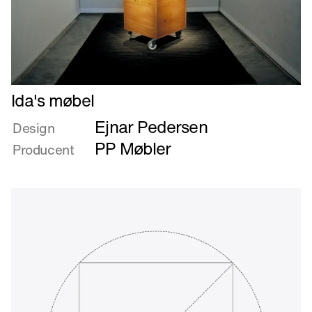
Læs
Ida's møbel
mere
Ejnar Pedersen
om
Design
Ida's
PP Møbler
Producent
møbel