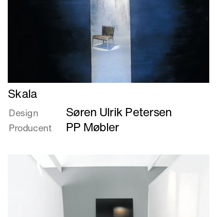
Læs
Skala
mere
Søren Ulrik Petersen
om
Design
Skala
PP Møbler
Producent