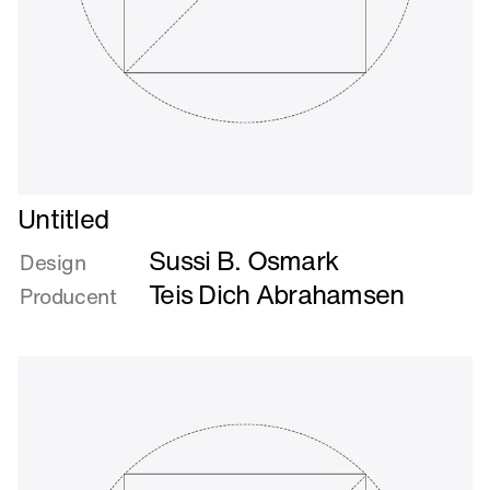
Læs
Untitled
mere
Sussi B. Osmark
om
Design
Untitled
Teis Dich Abrahamsen
Producent