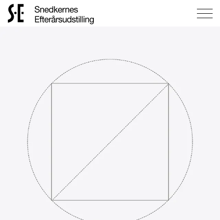
Gå
til
forsiden