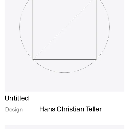
Læs
Untitled
mere
Hans Christian Teller
om
Design
Untitled