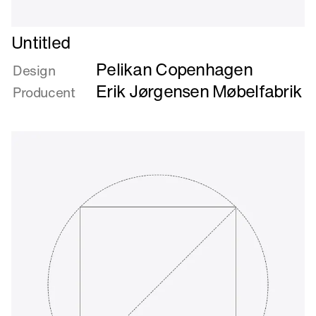
Læs
Untitled
mere
Pelikan Copenhagen
om
Design
Untitled
Erik Jørgensen Møbelfabrik
Producent