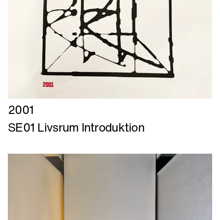
Læs
2001
mere
SE01 Livsrum Introduktion
om
SE01
Livsrum
Introduktion