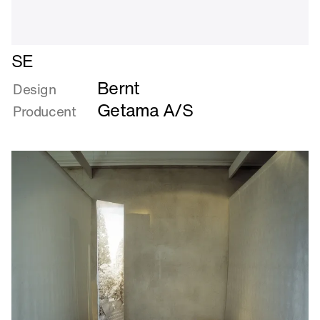
Læs
SE
mere
Bernt
om
Design
SE
Getama A/S
Producent