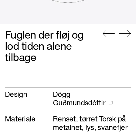
Fuglen der fløj og
Gå
Gå
lod tiden alene
til
til
tilbage
forrige
næste
Design
Dögg
Guðmundsdóttir
Materiale
Renset, tørret Torsk på
metalnet, lys, svanefjer