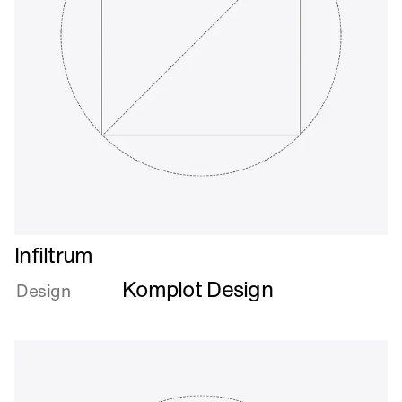
Læs
Infiltrum
mere
Komplot Design
om
Design
Infiltrum