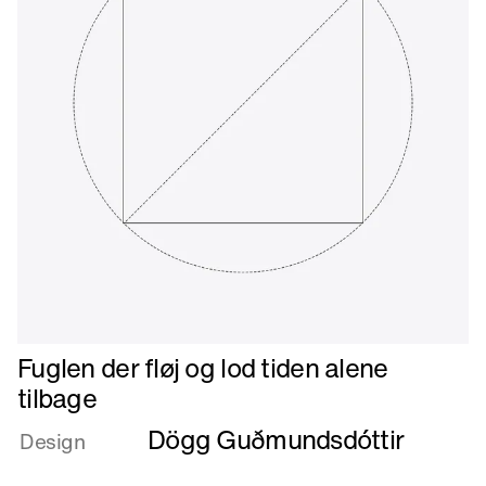
Læs
Fuglen der fløj og lod tiden alene
mere
tilbage
om
Dögg Guðmundsdóttir
Fuglen
Design
der
fløj