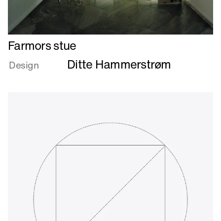
Læs
Farmors stue
mere
Ditte Hammerstrøm
om
Design
Farmors
stue