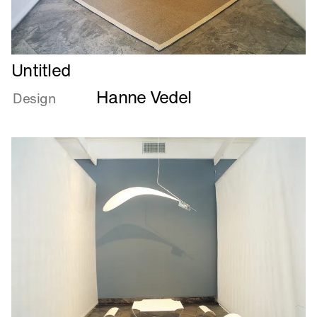
Læs
Untitled
mere
Hanne Vedel
om
Design
Untitled