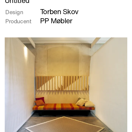
Untitled
mere
Torben Skov
om
Design
Untitled
PP Møbler
Producent