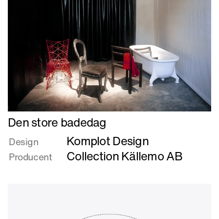
Læs
Den store badedag
mere
Komplot Design
om
Design
Den
Collection Källemo AB
Producent
store
badedag