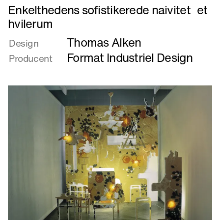
Læs
Enkelthedens sofistikerede naivitet et
mere
hvilerum
om
Thomas Alken
Enkelthedens
Design
sofistikerede
Format Industriel Design
Producent
naivitet
et
hvilerum