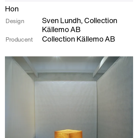
Læs
Hon
mere
Sven Lundh, Collection
om
Design
Hon
Källemo AB
Collection Källemo AB
Producent