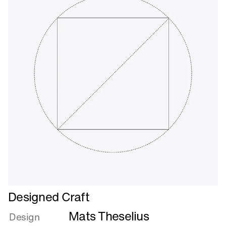
Læs
Designed Craft
mere
Mats Theselius
om
Design