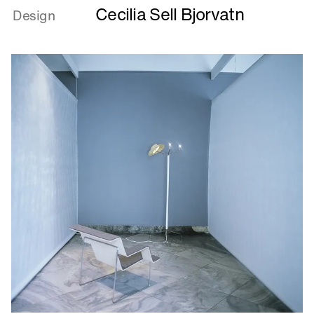
Cecilia Sell Bjorvatn
om
Design
Det
personlige
”husalter”