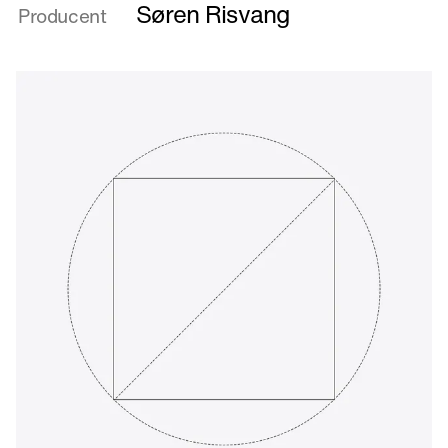
Rekvisit
Søren Risvang
Producent
til
intet