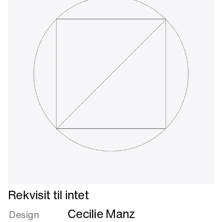
Læs
Rekvisit til intet
mere
Cecilie Manz
om
Design