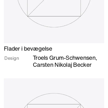
Læs
Flader i bevægelse
mere
Troels Grum-Schwensen
,
om
Design
Flader
Carsten Nikolaj Becker
i
bevægelse