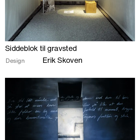
Læs
Siddeblok til gravsted
mere
Erik Skoven
om
Design
Siddeblok
til
gravsted