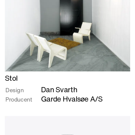
Læs
Stol
mere
Dan Svarth
om
Design
Stol
Garde Hvalsøe A/S
Producent