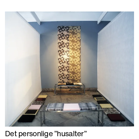
Designed
Craft
Læs
Det personlige ”husalter”
mere