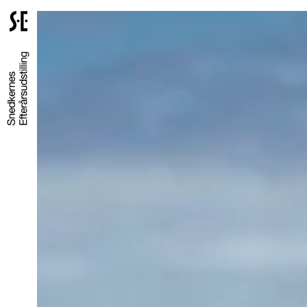
Gå
til
forsiden