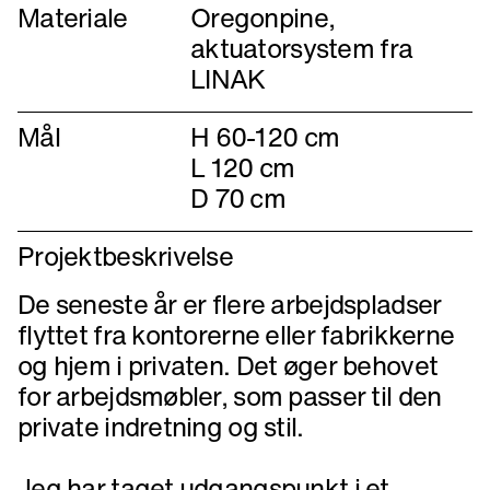
Projektbeskrivelse
De seneste år er flere arbejdspladser
flyttet fra kontorerne eller fabrikkerne
og hjem i privaten. Det øger behovet
for arbejdsmøbler, som passer til den
private indretning og stil.
Jeg har taget udgangspunkt i et
klassisk
hæve-sænke-bord og pakket det ind i
træ. Den designmæssige udfordring
har været at nedtone det
fabriksfremstillede aktuatorsystem,
men stadig at bibeholde dets funktion.