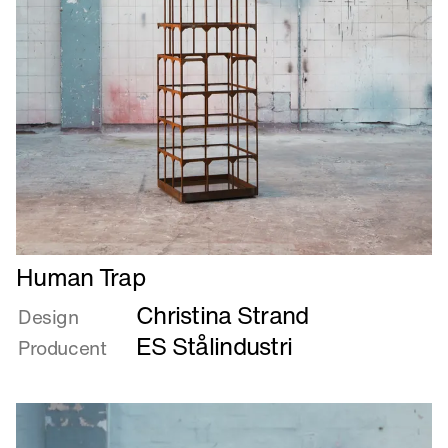
Læs
Human Trap
mere
Christina Strand
om
Design
Human
ES Stålindustri
Producent
Trap