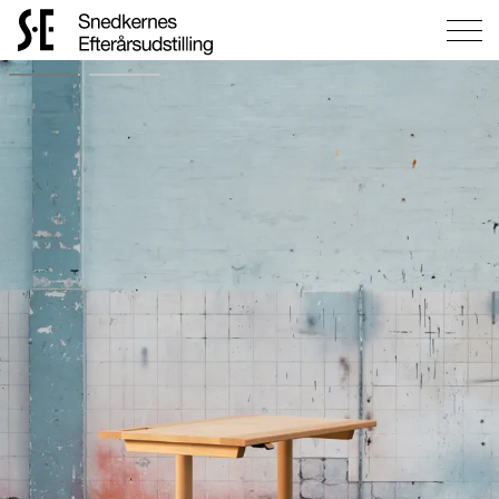
Gå
til
forsiden
Homework