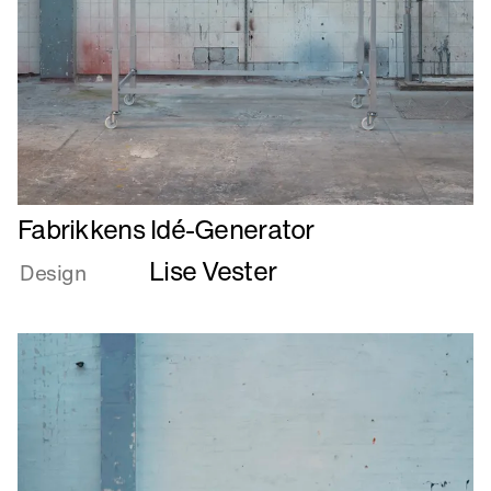
Fabrikkens Idé-Generator
mere
Lise Vester
om
Design
Fabrikkens
Idé-
Generator