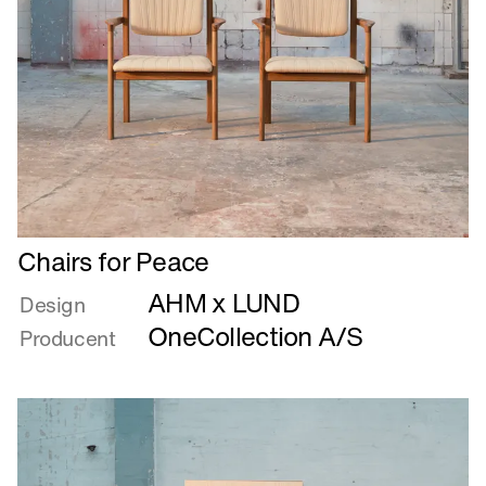
Læs
Chairs for Peace
mere
AHM x LUND
om
Design
Chairs
OneCollection A/S
Producent
for
Peace