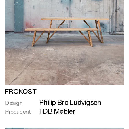
Læs
FROKOST
mere
Philip Bro Ludvigsen
om
Design
FROKOST
FDB Møbler
Producent