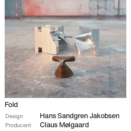
Læs
Fold
mere
Hans Sandgren Jakobsen
om
Design
Fold
Claus Mølgaard
Producent