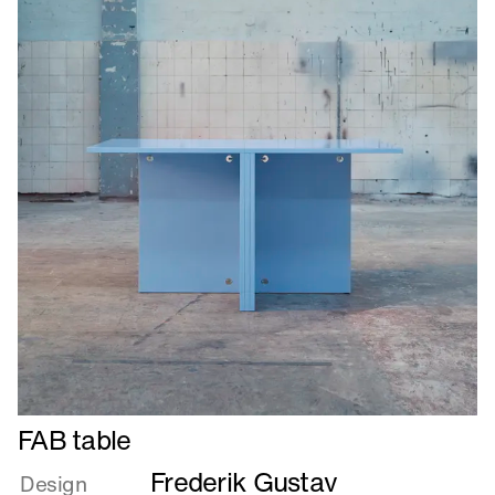
Læs
FAB table
mere
Frederik Gustav
om
Design
FAB
HAY
Producent
table