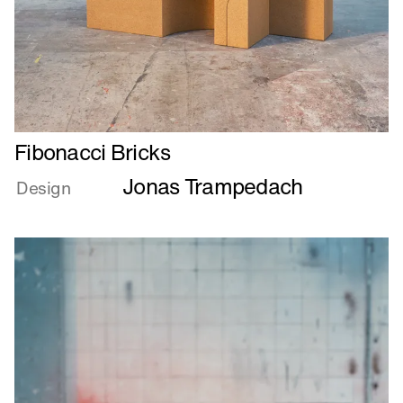
Jonas Trampedach
om
Design
Fibonacci
Bricks