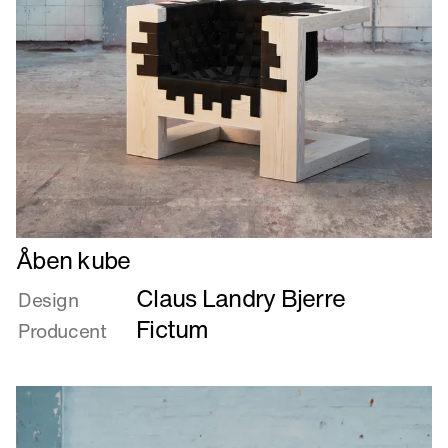
Læs
Åben kube
mere
Claus Landry Bjerre
om
Design
Åben
Fictum
Producent
kube