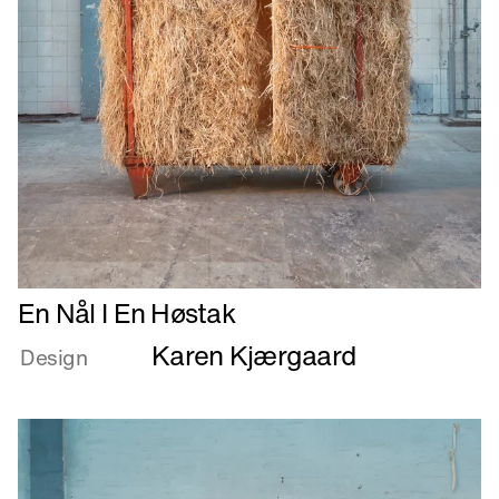
Læs
En Nål I En Høstak
mere
Karen Kjærgaard
om
Design
En
Nål
I
En
Høstak