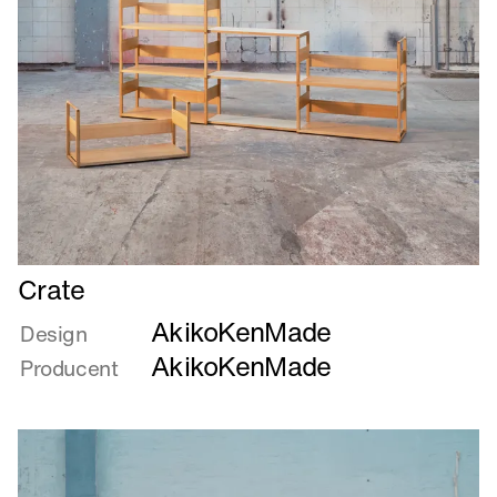
Læs
Crate
mere
AkikoKenMade
om
Design
Crate
AkikoKenMade
Producent