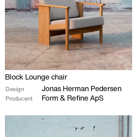
Læs
Block Lounge chair
mere
Jonas Herman Pedersen
om
Design
Block
Form & Refine ApS
Producent
Lounge
chair