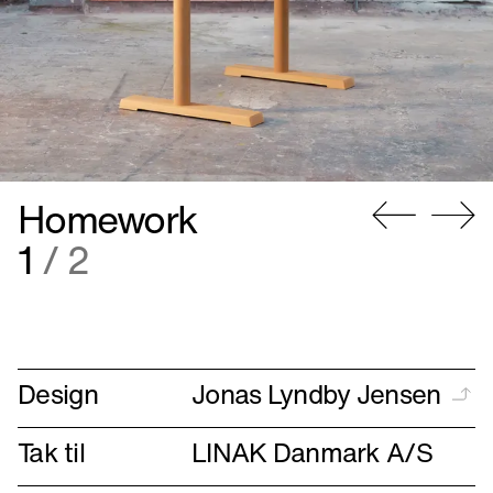
Gå
Gå
2
/ 2
til
til
forrige
næste
Design
Jonas Lyndby Jensen
Tak til
LINAK Danmark A/S
Materiale
Oregonpine,
aktuatorsystem fra
LINAK
Mål
H 60-120 cm
L 120 cm
D 70 cm