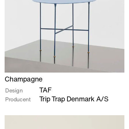
Læs
Champagne
mere
TAF
om
Design
Champagne
Trip Trap Denmark A/S
Producent