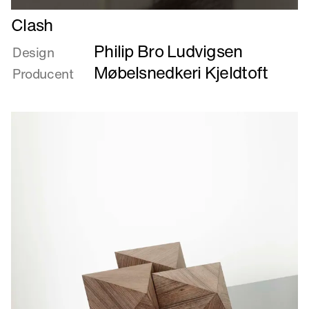
Læs
Clash
mere
Philip Bro Ludvigsen
om
Design
Clash
Møbelsnedkeri Kjeldtoft
Producent