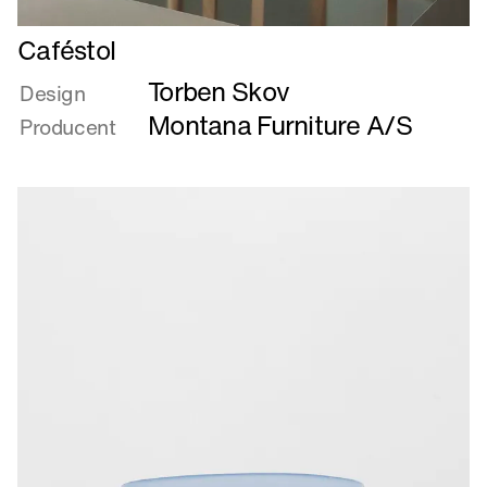
Læs
Caféstol
mere
Torben Skov
om
Design
Caféstol
Montana Furniture A/S
Producent