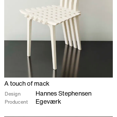
Læs
A touch of mack
mere
Hannes Stephensen
om
Design
A
Egeværk
Producent
touch
of