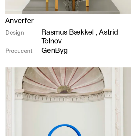
Læs
Anverfer
mere
Rasmus Bækkel
,
Astrid
om
Design
Anverfer
Tolnov
GenByg
Producent