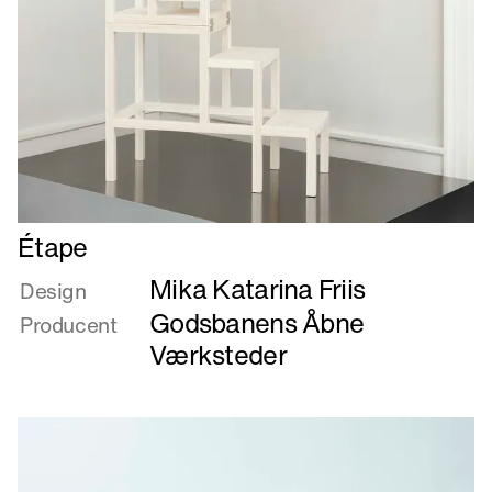
Læs
Étape
mere
Mika Katarina Friis
om
Design
Étape
Godsbanens Åbne
Producent
Værksteder