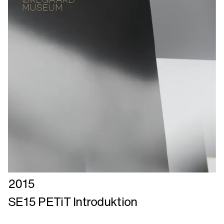
Læs
2015
mere
SE15 PETiT Introduktion
om
SE15