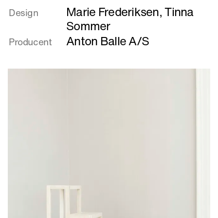
Marie Frederiksen
,
Tinna
om
Design
Doublé
Sommer
Anton Balle A/S
Producent