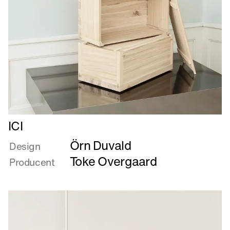
Læs
ICI
mere
Örn Duvald
om
Design
ICI
Toke Overgaard
Producent