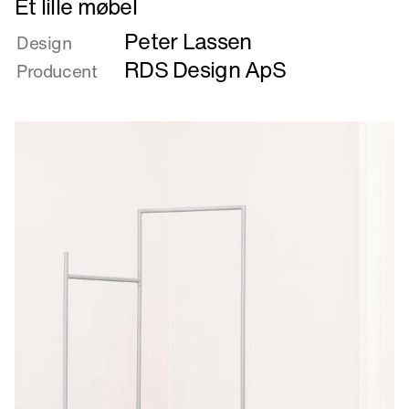
Et lille møbel
mere
Peter Lassen
om
Design
Et
RDS Design ApS
Producent
lille
møbel