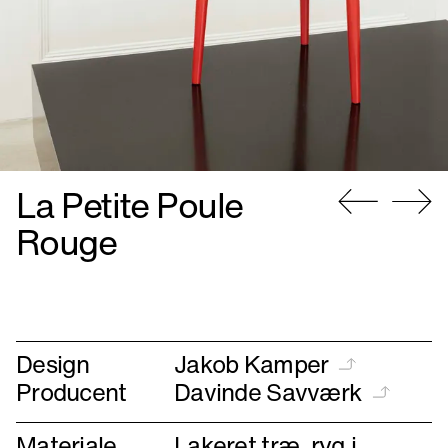
La Petite Poule
Gå
Gå
Rouge
til
til
forrige
næste
Design
Jakob Kamper
Producent
Davinde Savværk
Materiale
Lakeret træ, ryg i