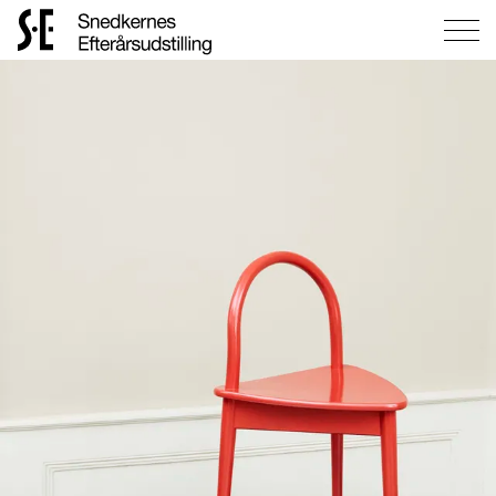
Gå
til
forsiden