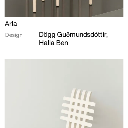
Læs
Aria
mere
Dögg Guðmundsdóttir
,
om
Design
Aria
Halla Ben