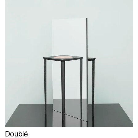
Læs
Doublé
mere