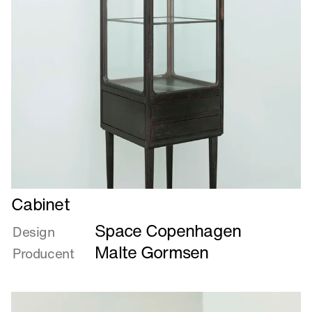
Læs
Cabinet
mere
Space Copenhagen
om
Design
Cabinet
Malte Gormsen
Producent