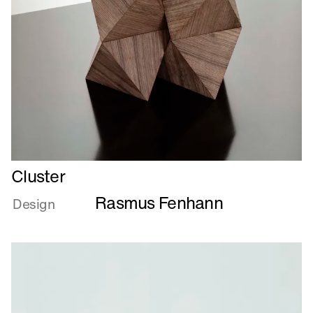
Læs
Cluster
mere
Rasmus Fenhann
om
Design
Cluster