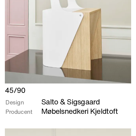
Læs
45/90
mere
Salto & Sigsgaard
om
Design
45/90
Møbelsnedkeri Kjeldtoft
Producent