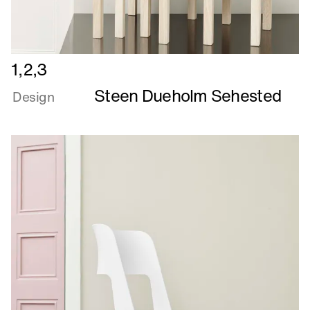
Læs
1,2,3
mere
Steen Dueholm Sehested
om
Design
1,2,3