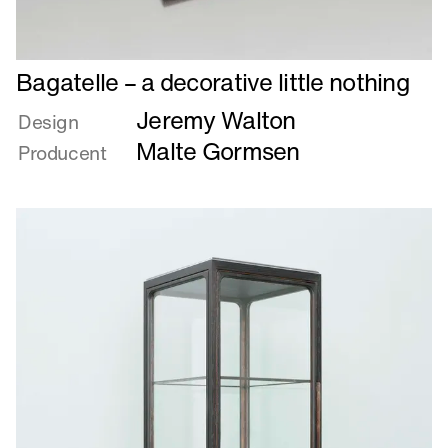
Læs
Bagatelle – a decorative little nothing
mere
Jeremy Walton
om
Design
Bagatelle
Malte Gormsen
Producent
–
a
decorative
little
nothing