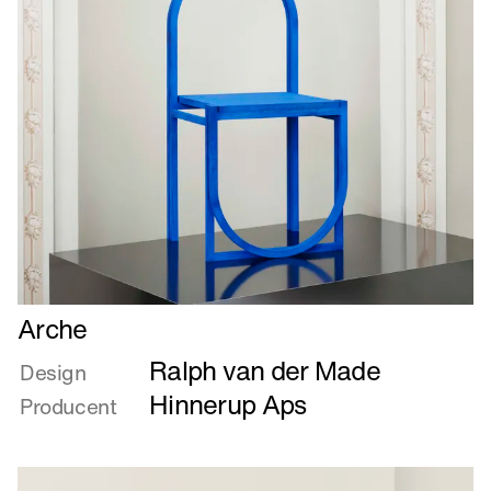
Læs
Arche
mere
Ralph van der Made
om
Design
Arche
Hinnerup Aps
Producent