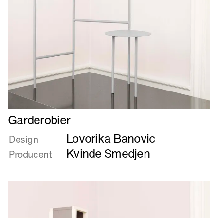
Læs
Garderobier
mere
Lovorika Banovic
om
Design
Garderobier
Kvinde Smedjen
Producent