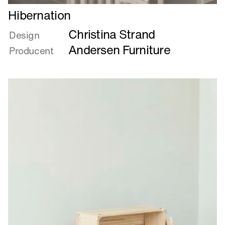
Læs
Hibernation
mere
Christina Strand
om
Design
Hibernation
Andersen Furniture
Producent