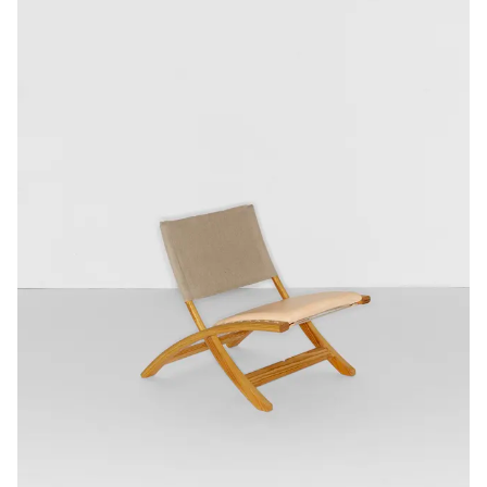
//
Sound
as
Design
Parameter