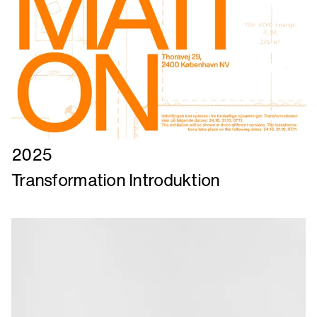
Læs
2025
mere
Transformation Introduktion
om
Transformation
Introduktion