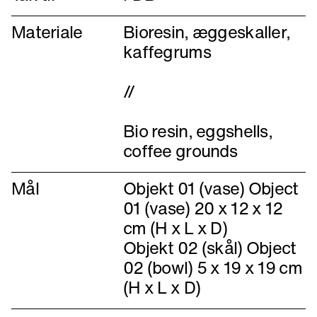
Materiale
Bioresin, æggeskaller,
kaffegrums
//
Bio resin, eggshells,
Mål
Objekt 01 (vase) Object
01 (vase) 20 x 12 x 12
cm (H x L x D)
Objekt 02 (skål) Object
02 (bowl) 5 x 19 x 19 cm
(H x L x D)