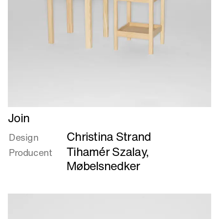
Læs
Join
mere
Christina Strand
om
Design
Join
Tihamér Szalay,
Producent
Møbelsnedker