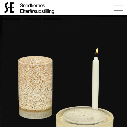
Gå
til
forsiden