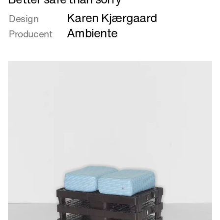
mere
Karen Kjærgaard
om
Design
Better
Ambiente
Producent
safe
than
sorry