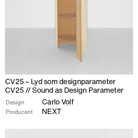
Læs
CV25 – Lyd som designparameter
mere
CV25 // Sound as Design Parameter
om
Carlo Volf
CV25
Design
–
NEXT
Producent
Lyd
som
designparameter
CV25