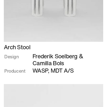
Læs
Arch Stool
mere
Frederik Soelberg &
om
Design
Arch
Camilla Bols
Stool
WASP
,
MDT A/S
Producent