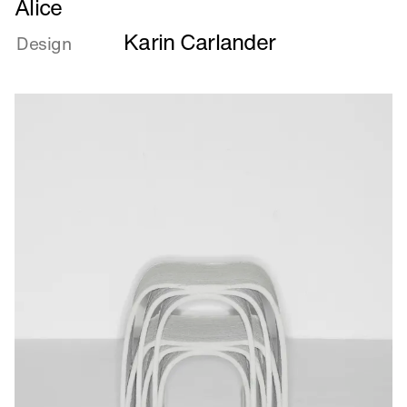
Alice
mere
Karin Carlander
om
Design
Alice