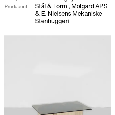
45
Stål & Form
,
Molgard APS
Producent
&
E. Nielsens Mekaniske
Stenhuggeri