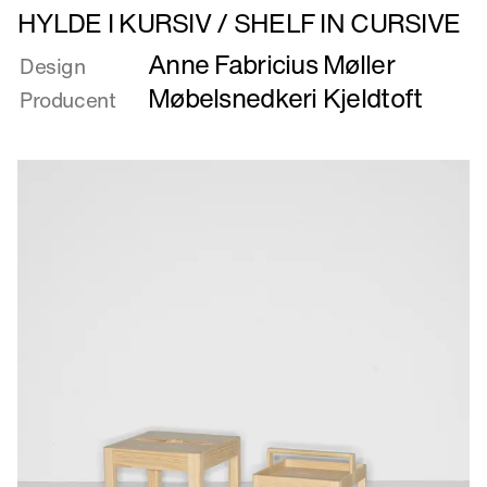
Læs
HYLDE I KURSIV / SHELF IN CURSIVE
mere
Anne Fabricius Møller
om
Design
HYLDE
Møbelsnedkeri Kjeldtoft
Producent
I
KURSIV
/
SHELF
IN
CURSIVE