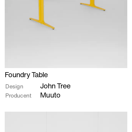
Læs
Foundry Table
mere
John Tree
om
Design
Foundry
Muuto
Producent
Table