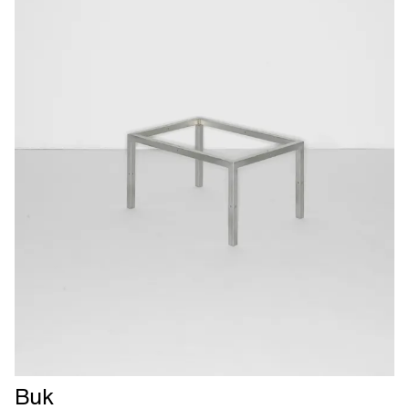
Læs
Buk
mere