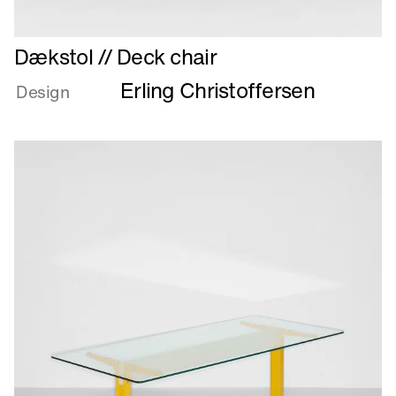
Læs
Dækstol // Deck chair
mere
Erling Christoffersen
om
Design
Dækstol
//
Deck
chair