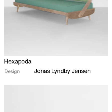
Læs
Hexapoda
mere
Jonas Lyndby Jensen
om
Design
Hexapoda