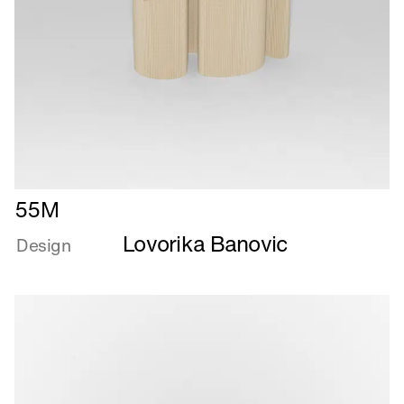
Læs
55M
mere
Lovorika Banovic
om
Design
55M