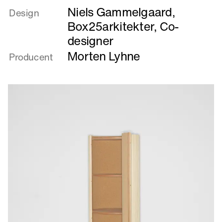
Niels Gammelgaard
,
om
Design
Buk
Box25arkitekter, Co-
designer
Morten Lyhne
Producent