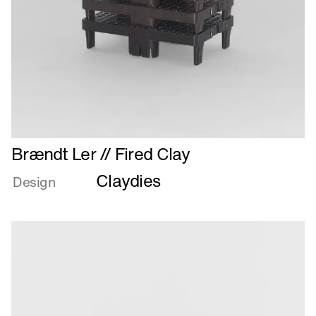
Læs
Brændt Ler // Fired Clay
mere
Claydies
om
Design
Brændt
Ler
//
Fired
Clay