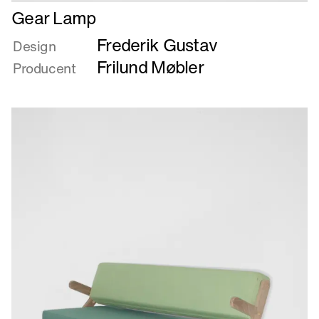
Læs
Gear Lamp
mere
Frederik Gustav
om
Design
Gear
Frilund Møbler
Producent
Lamp