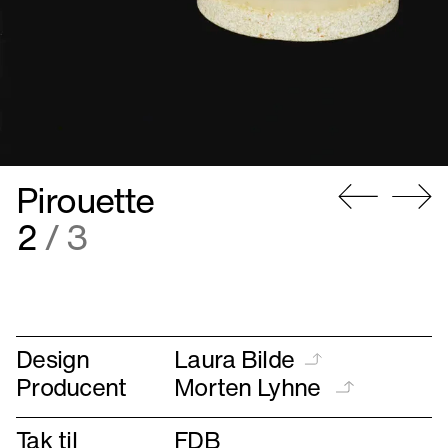
Pirouette
Gå
Gå
2
/ 3
til
til
forrige
næste
Design
Laura Bilde
Producent
Morten Lyhne
Tak til
FDB