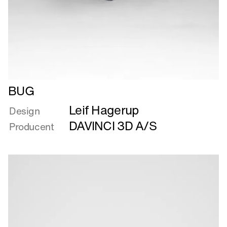
Læs
BUG
mere
Leif Hagerup
om
Design
BUG
DAVINCI 3D A/S
Producent