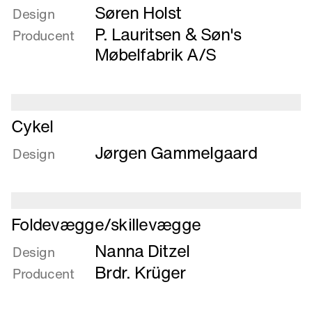
Søren Holst
om
Design
Bord
P. Lauritsen & Søn's
Producent
og
Møbelfabrik A/S
stol
Læs
Cykel
mere
Jørgen Gammelgaard
om
Design
Cykel
Læs
Foldevægge/skillevægge
mere
Nanna Ditzel
om
Design
Foldevægge/skillevægge
Brdr. Krüger
Producent