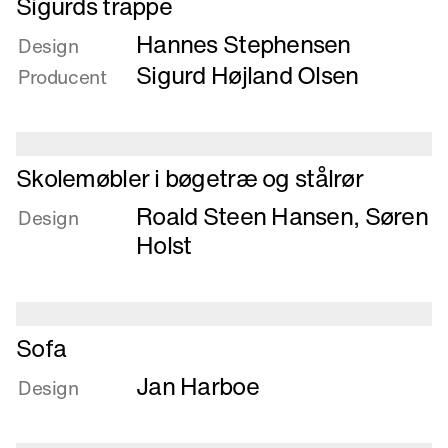
Sigurds trappe
mere
Hannes Stephensen
om
Design
Sigurds
Sigurd Højland Olsen
Producent
trappe
Læs
Skolemøbler i bøgetræ og stålrør
mere
Roald Steen Hansen
,
Søren
om
Design
Skolemøbler
Holst
i
bøgetræ
og
stålrør
Læs
Sofa
mere
Jan Harboe
om
Design
Sofa