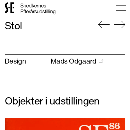
Gå
Stol
til
forsiden
Gå
Gå
til
til
forrige
næste
Design
Mads Odgaard
Objekter i udstillingen