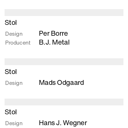
Læs
Stol
mere
Per Borre
om
Design
Stol
B.J. Metal
Producent
Læs
Stol
mere
Mads Odgaard
om
Design
Stol
Læs
Stol
mere
Hans J. Wegner
om
Design