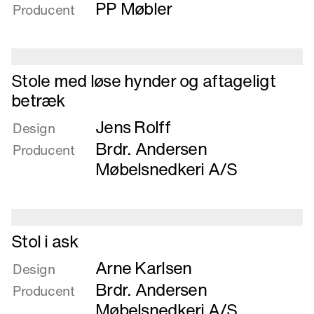
Stol
PP Møbler
Producent
Læs
Stole med løse hynder og aftageligt
mere
betræk
om
Jens Rolff
Stole
Design
med
Brdr. Andersen
Producent
løse
Møbelsnedkeri A/S
hynder
og
aftageligt
betræk
Læs
Stol i ask
mere
Arne Karlsen
om
Design
Stol
Brdr. Andersen
Producent
i
Møbelsnedkeri A/S