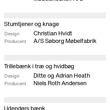
ask
Læs
Stumtjener og knage
mere
Christian Hvidt
om
Design
Stumtjener
A/S Søborg Møbelfabrik
Producent
og
knage
Læs
Trillebænk i træ og hvidbøg
mere
Ditte og Adrian Heath
om
Design
Trillebænk
Niels Roth Andersen
Producent
i
træ
og
hvidbøg
Læs
Udendørs bænk