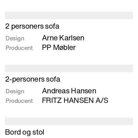
SE86
Introduktion
Læs
2 personers sofa
mere
Arne Karlsen
om
Design
2
PP Møbler
Producent
personers
sofa
Læs
2-personers sofa
mere
Andreas Hansen
om
Design
2-
FRITZ HANSEN A/S
Producent
personers
sofa
Læs
Bord og stol
mere