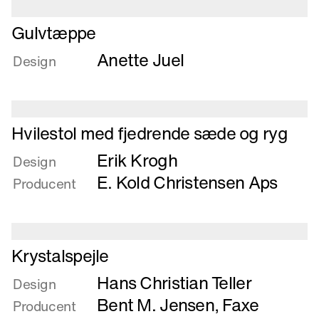
Læs
Gulvtæppe
mere
Anette Juel
om
Design
Gulvtæppe
Læs
Hvilestol med fjedrende sæde og ryg
mere
Erik Krogh
om
Design
Hvilestol
E. Kold Christensen Aps
Producent
med
fjedrende
sæde
og
Læs
Krystalspejle
ryg
mere
Hans Christian Teller
om
Design
Krystalspejle
Bent M. Jensen
,
Faxe
Producent