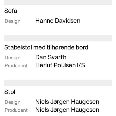
Læs
Sofa
mere
Hanne Davidsen
om
Design
Sofa
Læs
Stabelstol med tilhørende bord
mere
Dan Svarth
om
Design
Stabelstol
Herluf Poulsen I/S
Producent
med
tilhørende
bord
Læs
Stol
mere
Niels Jørgen Haugesen
om
Design
Stol
Niels Jørgen Haugesen
Producent