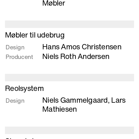
Møbler
Læs
Møbler til udebrug
mere
Hans Amos Christensen
om
Design
Møbler
Niels Roth Andersen
Producent
til
udebrug
Læs
Reolsystem
mere
Niels Gammelgaard
,
Lars
om
Design
Reolsystem
Mathiesen
Læs