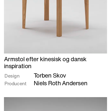
Læs
Armstol efter kinesisk og dansk
mere
inspiration
om
Torben Skov
Armstol
Design
efter
Niels Roth Andersen
Producent
kinesisk
og
dansk
inspiration