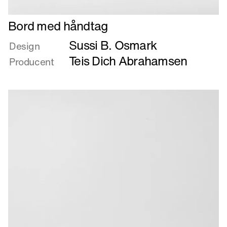
Læs
Bord med håndtag
mere
Sussi B. Osmark
om
Design
Bord
Teis Dich Abrahamsen
Producent
med
håndtag