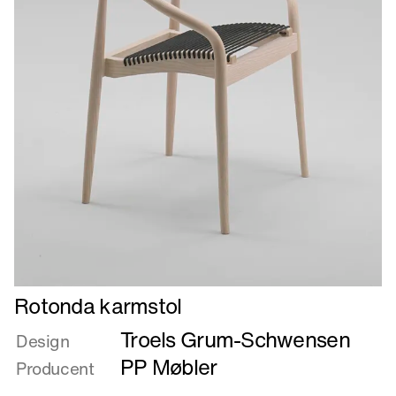
Læs
Rotonda karmstol
mere
Troels Grum-Schwensen
om
Design
Rotonda
PP Møbler
Producent
karmstol