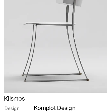
Læs
Klismos
mere
Komplot Design
om
Design