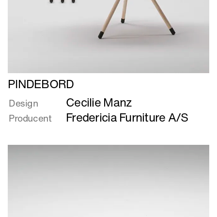
Læs
PINDEBORD
mere
Cecilie Manz
om
Design
PINDEBORD
Fredericia Furniture A/S
Producent