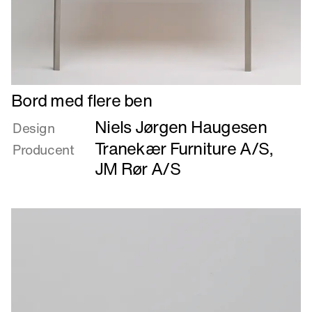
Læs
Bord med flere ben
mere
Niels Jørgen Haugesen
om
Design
Bord
Tranekær Furniture A/S
,
Producent
med
JM Rør A/S
flere
ben