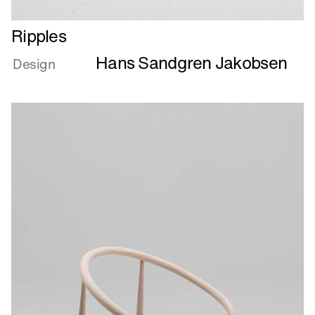
Læs
Ripples
mere
Hans Sandgren Jakobsen
om
Design
Ripples