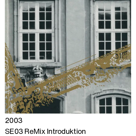
Læs
2003
mere
SE03 ReMix Introduktion
om