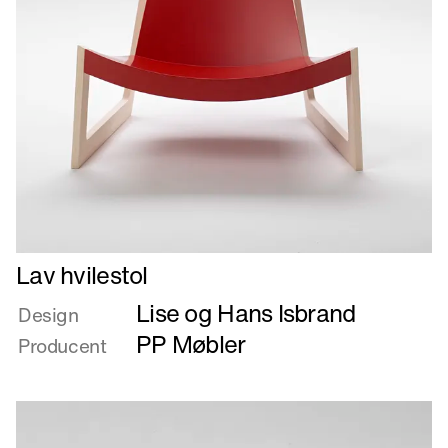
Læs
Lav hvilestol
mere
Lise og Hans Isbrand
om
Design
Lav
PP Møbler
Producent
hvilestol