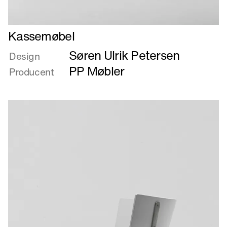
Læs
Kassemøbel
mere
Søren Ulrik Petersen
om
Design
Kassemøbel
PP Møbler
Producent