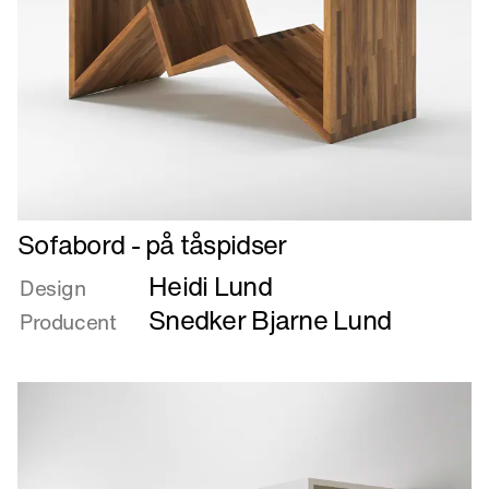
Læs
Sofabord - på tåspidser
mere
Heidi Lund
om
Design
Sofabord
Snedker Bjarne Lund
Producent
-
på
tåspidser