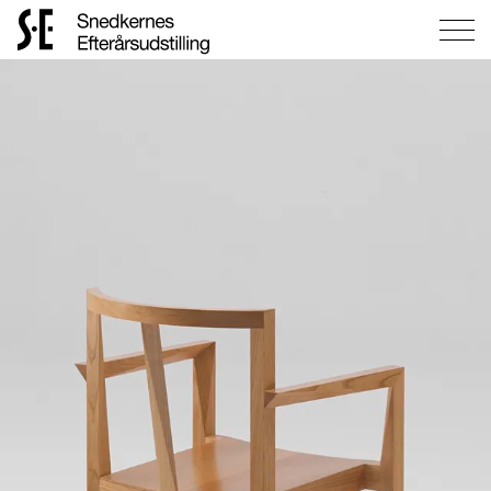
Gå
til
forsiden