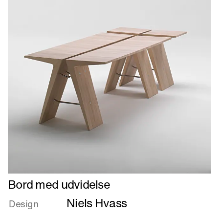
Læs
Bord med udvidelse
mere
Niels Hvass
om
Design
Bord