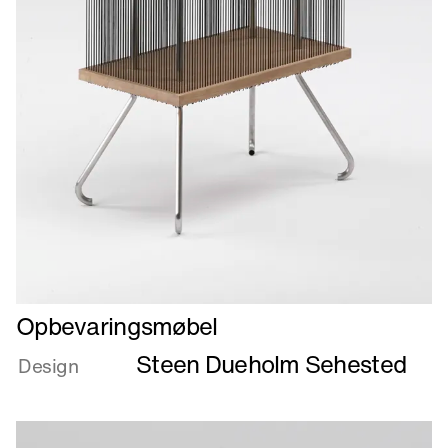
Læs
Opbevaringsmøbel
mere
Steen Dueholm Sehested
om
Design
Opbevaringsmøbel