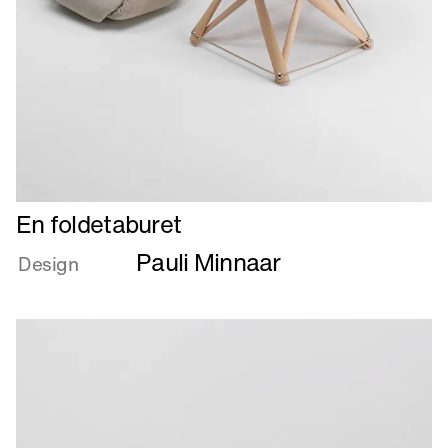
Læs
En foldetaburet
mere
Pauli Minnaar
om
Design
En
foldetaburet