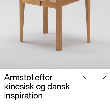
Armstol efter
Gå
Gå
kinesisk og dansk
til
til
inspiration
forrige
næste