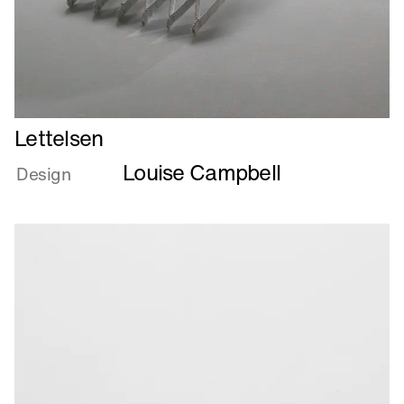
Læs
Lettelsen
mere
Louise Campbell
om
Design
Lettelsen