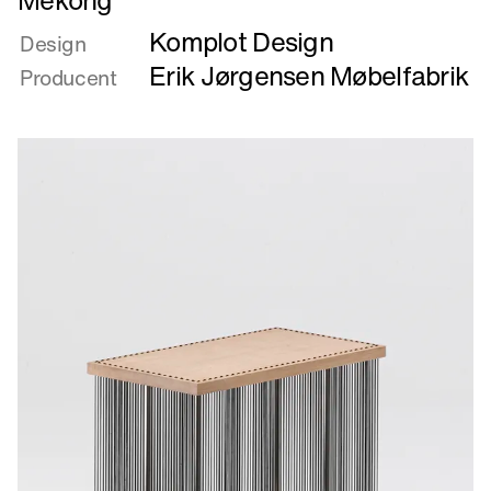
mere
Komplot Design
om
Design
Mekong
Erik Jørgensen Møbelfabrik
Producent