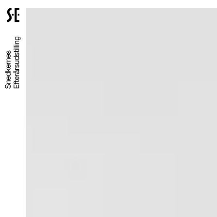
Gå
til
forsiden