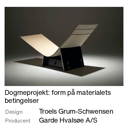
varme
stol
Læs
Dogmeprojekt: form på materialets
mere
betingelser
om
Troels Grum-Schwensen
Dogmeprojekt:
Design
form
Garde Hvalsøe A/S
Producent
på