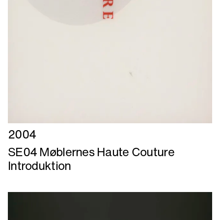
Læs
2004
mere
SE04 Møblernes Haute Couture
om
Introduktion
SE04
Møblernes
Haute
Couture
Introduktion