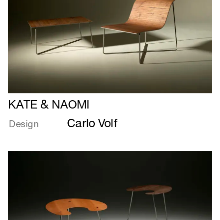
Læs
KATE & NAOMI
mere
Carlo Volf
om
Design
KATE
&
NAOMI