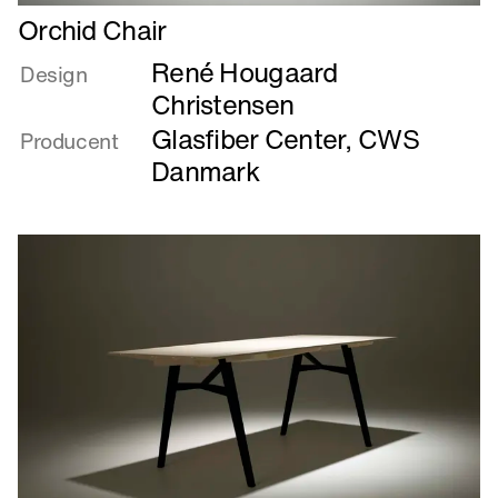
Læs
Orchid Chair
mere
René Hougaard
om
Design
Orchid
Christensen
Chair
Glasfiber Center, CWS
Producent
Danmark