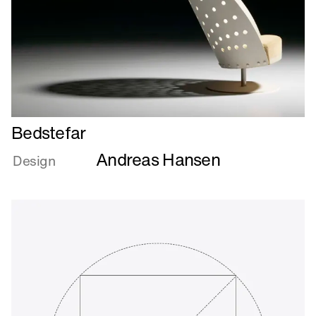
Læs
Bedstefar
mere
Andreas Hansen
om
Design
Bedstefar