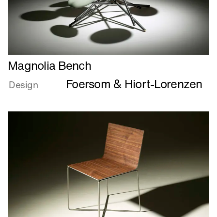
Læs
Magnolia Bench
mere
Foersom & Hiort-Lorenzen
om
Design
Magnolia
Bench