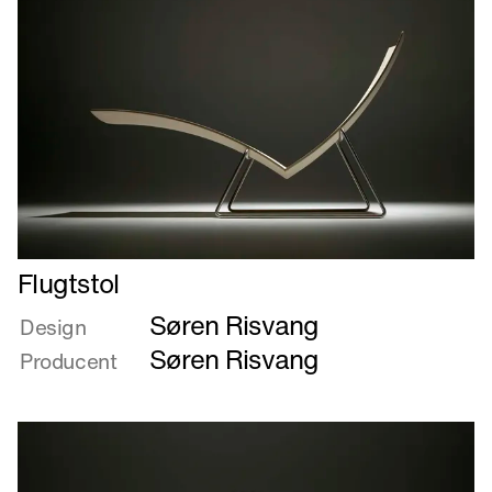
Læs
Flugtstol
mere
Søren Risvang
om
Design
Flugtstol
Søren Risvang
Producent