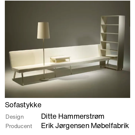
Læs
Sofastykke
mere
Ditte Hammerstrøm
om
Design
Sofastykke
Erik Jørgensen Møbelfabrik
Producent