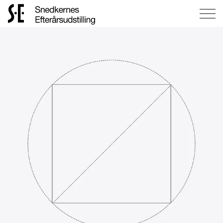
Gå
til
forsiden