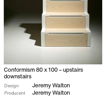
Læs
Conformism 80 x 100 – upstairs
mere
downstairs
om
Jeremy Walton
Conformism
Design
80
Jeremy Walton
Producent
x
100