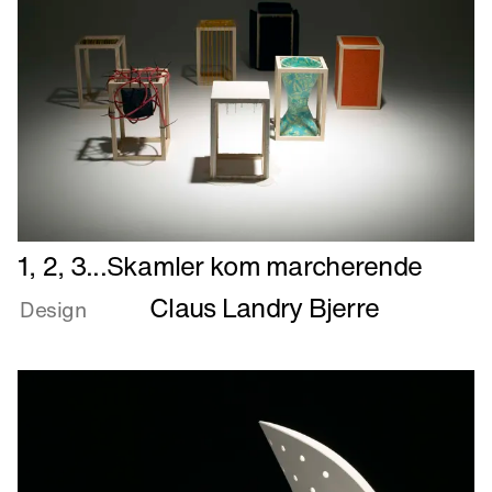
Læs
1, 2, 3...Skamler kom marcherende
mere
Claus Landry Bjerre
om
Design
1,
2,
3...Skamler
kom
marcherende