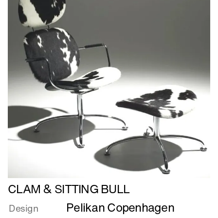
Læs
CLAM & SITTING BULL
mere
Pelikan Copenhagen
om
Design