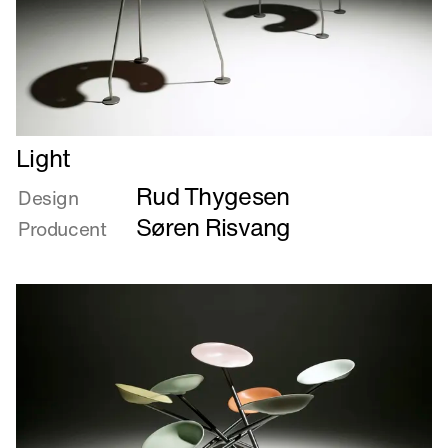
Læs
Light
mere
Rud Thygesen
om
Design
Light
Søren Risvang
Producent