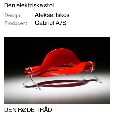
Læs
Den elektriske stol
mere
Aleksej Iskos
om
Design
Den
Gabriel A/S
Producent
elektriske
stol
Læs
DEN RØDE TRÅD
mere