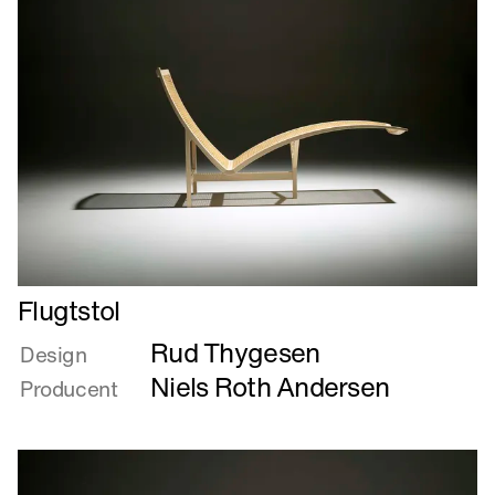
Læs
Flugtstol
mere
Rud Thygesen
om
Design
Flugtstol
Niels Roth Andersen
Producent