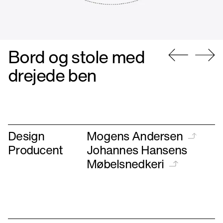
Bord og stole med
Gå
Gå
drejede ben
til
til
forrige
næste
Design
Mogens Andersen
Producent
Johannes Hansens
Møbelsnedkeri