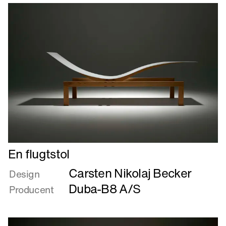
Læs
En flugtstol
mere
Carsten Nikolaj Becker
om
Design
En
Duba-B8 A/S
Producent
flugtstol