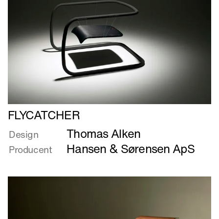
Læs
FLYCATCHER
mere
Thomas Alken
om
Design
FLYCATCHER
Hansen & Sørensen ApS
Producent