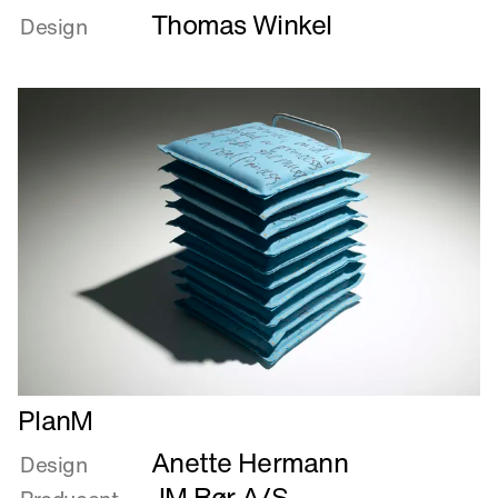
Thomas Winkel
om
Design
Picnic
Læs
PlanM
mere
Anette Hermann
om
Design
PlanM
JM Rør A/S