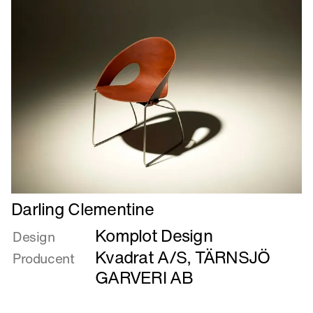
–
upstairs
downstairs
Læs
Darling Clementine
mere
Komplot Design
om
Design
Darling
Kvadrat A/S
,
TÄRNSJÖ
Producent
Clementine
GARVERI AB