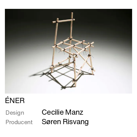
materialets
betingelser
Læs
ÉNER
mere
Cecilie Manz
om
Design
ÉNER
Søren Risvang
Producent