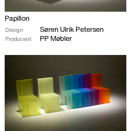
Læs
Papillon
mere
Søren Ulrik Petersen
om
Design
Papillon
PP Møbler
Producent