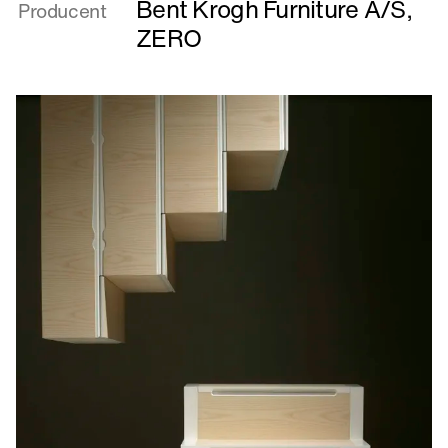
CLAM
Bent Krogh Furniture A/S
,
Producent
&
ZERO
SITTING
BULL