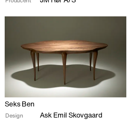
Producent
Læs
Seks Ben
mere
Ask Emil Skovgaard
om
Design
Seks
Ben