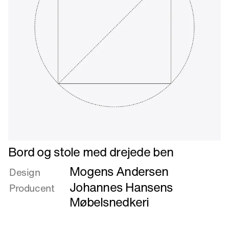
Læs
Bord og stole med drejede ben
mere
Mogens Andersen
om
Design
Bord
Johannes Hansens
Producent
og
Møbelsnedkeri
stole
med