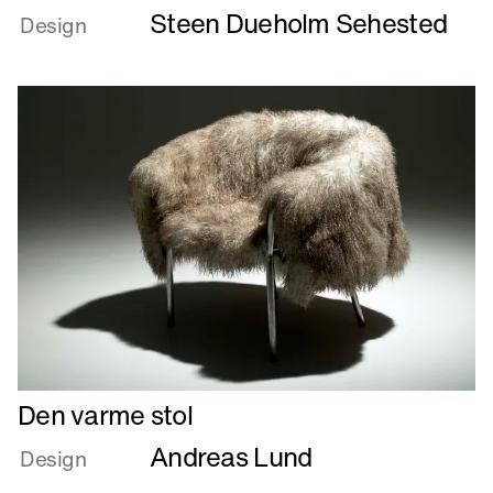
Steen Dueholm Sehested
om
Design
DEN
RØDE
TRÅD
Læs
Den varme stol
mere
Andreas Lund
om
Design
Den