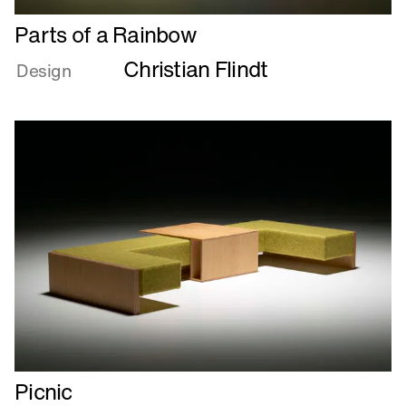
Læs
Parts of a Rainbow
mere
Christian Flindt
om
Design
Parts
of
a
Rainbow
Læs
Picnic
mere