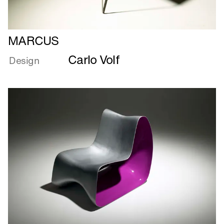
Læs
MARCUS
mere
Carlo Volf
om
Design
MARCUS