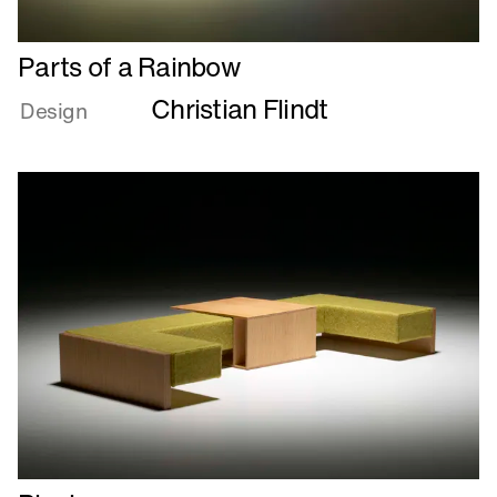
Læs
Parts of a Rainbow
mere
Christian Flindt
om
Design
Parts
of
a
Rainbow
Læs