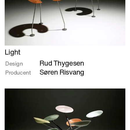
Læs
Light
mere
Rud Thygesen
om
Design
Light
Søren Risvang
Producent