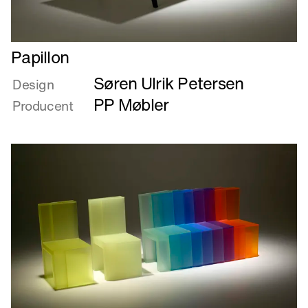
Læs
Papillon
mere
Søren Ulrik Petersen
om
Design
Papillon
PP Møbler
Producent