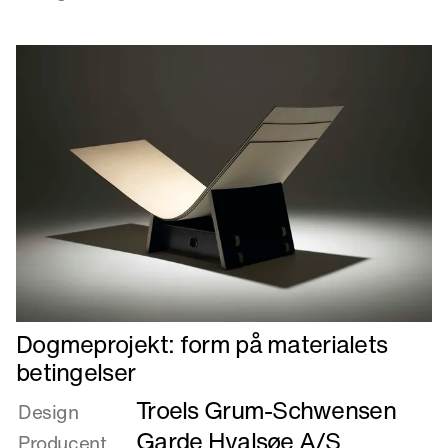
Den
varme
stol
Læs
Dogmeprojekt: form på materialets
mere
betingelser
om
Troels Grum-Schwensen
Dogmeprojekt:
Design
form
Garde Hvalsøe A/S
Producent