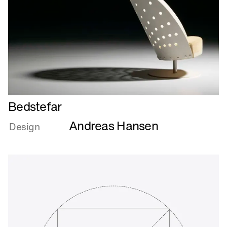
Læs
Bedstefar
mere
Andreas Hansen
om
Design
Bedstefar