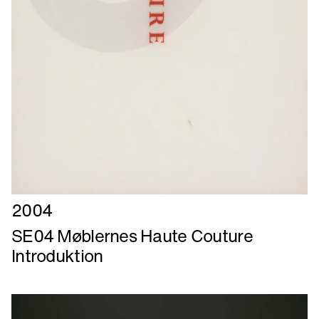
Læs
2004
mere
SE04 Møblernes Haute Couture
om
Introduktion
SE04
Møblernes
Haute
Couture