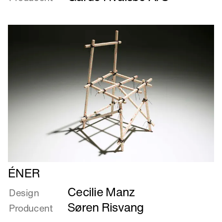
på
materialets
betingelser
Læs
ÉNER
mere
Cecilie Manz
om
Design
ÉNER
Søren Risvang
Producent