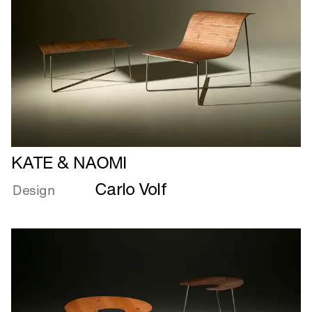
Læs
KATE & NAOMI
mere
Carlo Volf
om
Design
KATE
&
NAOMI