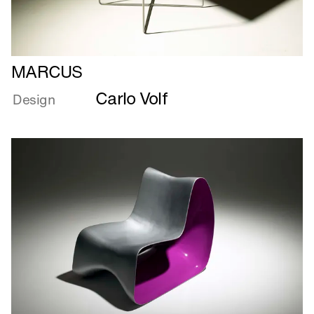
Læs
MARCUS
mere
Carlo Volf
om
Design
MARCUS