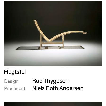
Læs
Flugtstol
mere
Rud Thygesen
om
Design
Flugtstol
Niels Roth Andersen
Producent