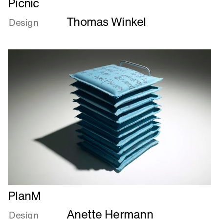
Picnic
mere
Thomas Winkel
om
Design
Picnic
Læs
PlanM
mere
Anette Hermann
om
Design