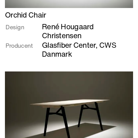
Læs
Orchid Chair
mere
René Hougaard
om
Design
Orchid
Christensen
Chair
Glasfiber Center, CWS
Producent
Danmark