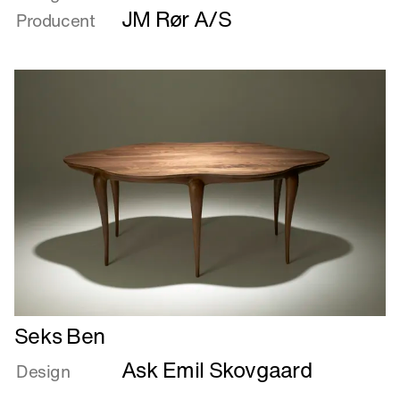
PlanM
JM Rør A/S
Producent
Læs
Seks Ben
mere
Ask Emil Skovgaard
om
Design
Seks