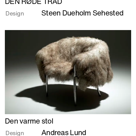
DEN RØDE TRÅD
mere
Steen Dueholm Sehested
om
Design
DEN
RØDE
TRÅD
Læs
Den varme stol
mere
Andreas Lund
om
Design