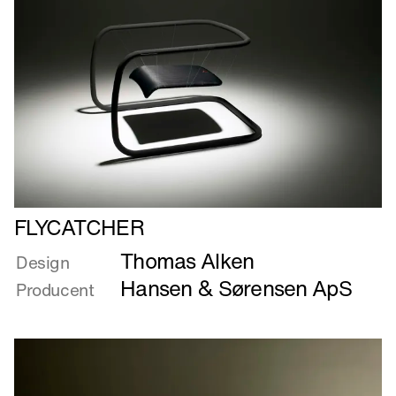
Læs
FLYCATCHER
mere
Thomas Alken
om
Design
FLYCATCHER
Hansen & Sørensen ApS
Producent