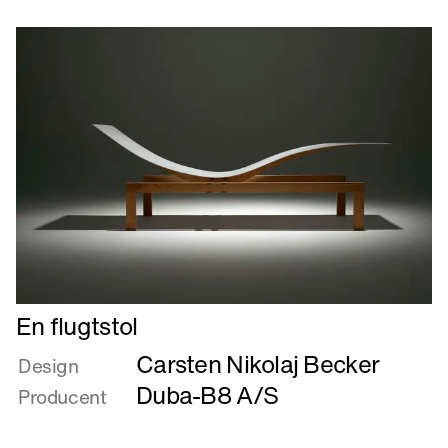
Læs
En flugtstol
mere
Carsten Nikolaj Becker
om
Design
En
Duba-B8 A/S
Producent
flugtstol