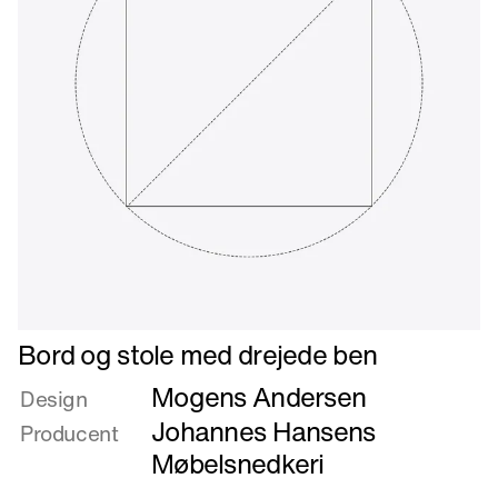
Læs
Bord og stole med drejede ben
mere
Mogens Andersen
om
Design
Bord
Johannes Hansens
Producent
og
Møbelsnedkeri
stole