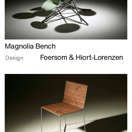
Læs
Magnolia Bench
mere
Foersom & Hiort-Lorenzen
om
Design
Magnolia
Bench