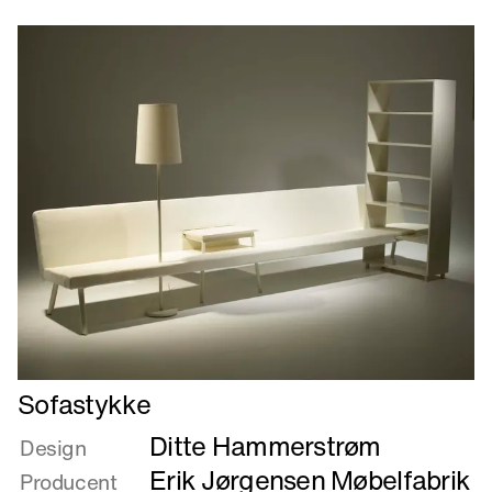
Ben
Læs
Sofastykke
mere
Ditte Hammerstrøm
om
Design
Sofastykke
Erik Jørgensen Møbelfabrik
Producent