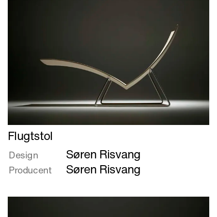
Læs
Flugtstol
mere
Søren Risvang
om
Design
Flugtstol
Søren Risvang
Producent