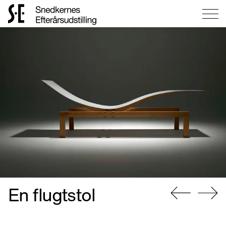
Gå
til
forsiden
En flugtstol
Gå
Gå
til
til