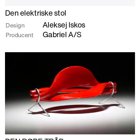
Læs
Den elektriske stol
mere
Aleksej Iskos
om
Design
Den
Gabriel A/S
Producent
elektriske
stol
Læs