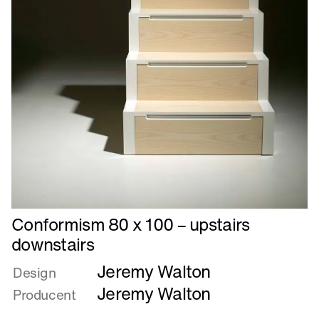
Læs
Conformism 80 x 100 – upstairs
mere
downstairs
om
Jeremy Walton
Conformism
Design
80
Jeremy Walton
Producent
x