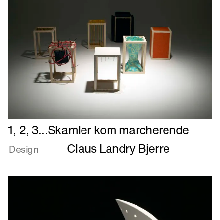
Introduktion
Læs
1, 2, 3...Skamler kom marcherende
mere
Claus Landry Bjerre
om
Design
1,
2,
3...Skamler
kom
marcherende