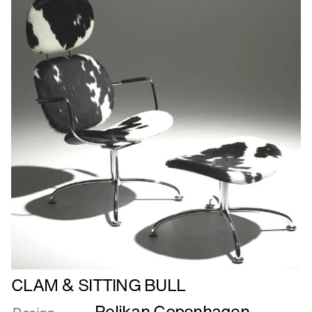
Læs
CLAM & SITTING BULL
mere
Pelikan Copenhagen
om