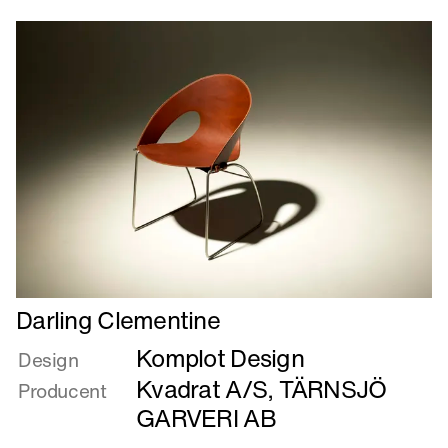
100
–
upstairs
downstairs
Læs
Darling Clementine
mere
Komplot Design
om
Design
Darling
Kvadrat A/S
,
TÄRNSJÖ
Producent
Clementine
GARVERI AB