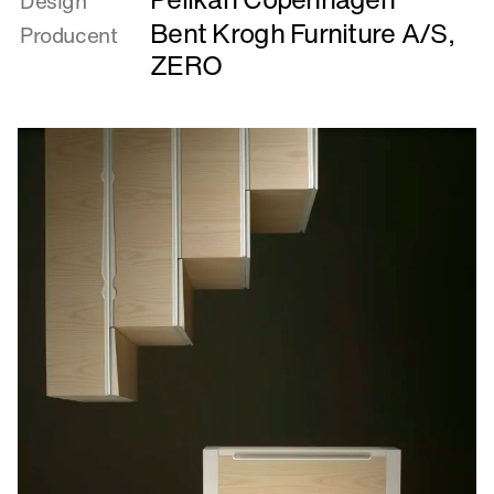
Design
CLAM
Bent Krogh Furniture A/S
,
Producent
&
ZERO
SITTING
BULL