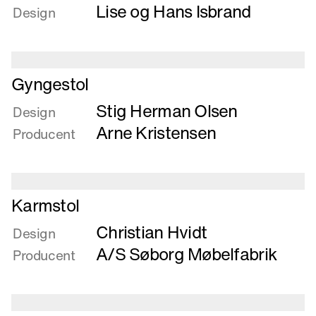
Lise og Hans Isbrand
om
Design
Gynge-
Hvilestol
Læs
Gyngestol
mere
Stig Herman Olsen
om
Design
Gyngestol
Arne Kristensen
Producent
Læs
Karmstol
mere
Christian Hvidt
om
Design
Karmstol
A/S Søborg Møbelfabrik
Producent