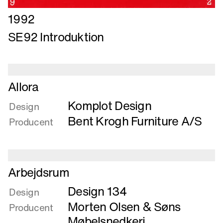
Læs
1992
mere
SE92 Introduktion
om
SE92
Introduktion
Læs
Allora
mere
Komplot Design
om
Design
Allora
Bent Krogh Furniture A/S
Producent
Læs
Arbejdsrum
mere
Design 134
om
Design
Arbejdsrum
Morten Olsen & Søns
Producent
Møbelsnedkeri