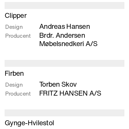
pære
Læs
Clipper
mere
Andreas Hansen
om
Design
Clipper
Brdr. Andersen
Producent
Møbelsnedkeri A/S
Læs
Firben
mere
Torben Skov
om
Design
Firben
FRITZ HANSEN A/S
Producent
Læs
Gynge-Hvilestol
mere