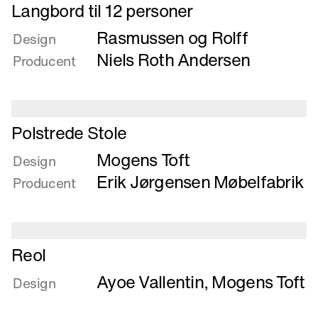
Læs
Langbord til 12 personer
mere
Rasmussen og Rolff
om
Design
Langbord
Niels Roth Andersen
Producent
til
12
personer
Læs
Polstrede Stole
mere
Mogens Toft
om
Design
Polstrede
Erik Jørgensen Møbelfabrik
Producent
Stole
Læs
Reol
mere
Ayoe Vallentin
,
Mogens Toft
om
Design
Reol