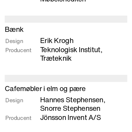
Læs
Bænk
mere
Erik Krogh
om
Design
Bænk
Teknologisk Institut,
Producent
Træteknik
Læs
Cafemøbler i elm og pære
mere
Hannes Stephensen
,
om
Design
Cafemøbler
Snorre Stephensen
i
Jönsson Invent A/S
Producent
elm
og