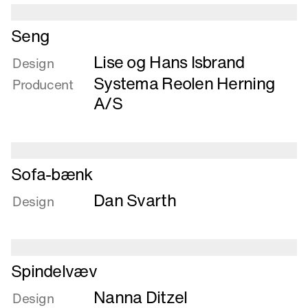
Læs
Seng
mere
Lise og Hans Isbrand
om
Design
Seng
Systema Reolen Herning
Producent
A/S
Læs
Sofa-bænk
mere
Dan Svarth
om
Design
Sofa-
bænk
Læs
Spindelvæv
mere
Nanna Ditzel
om
Design