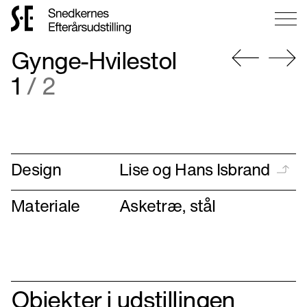
Gå
Gynge-Hvilestol
til
forsiden
Gå
Gå
1
/ 2
til
til
forrige
næste
Design
Lise og Hans Isbrand
Materiale
Asketræ, stål
Objekter i udstillingen