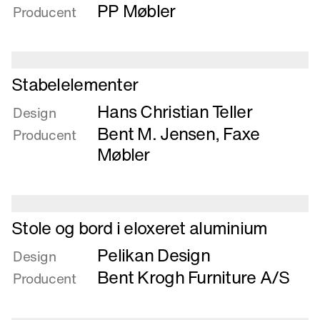
Spindelvæv
PP Møbler
Producent
Læs
Stabelelementer
mere
Hans Christian Teller
om
Design
Stabelelementer
Bent M. Jensen
,
Faxe
Producent
Møbler
Læs
Stole og bord i eloxeret aluminium
mere
Pelikan Design
om
Design
Stole
Bent Krogh Furniture A/S
Producent
og
bord