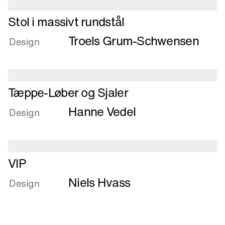
i
eloxeret
Læs
Stol i massivt rundstål
aluminium
mere
Troels Grum-Schwensen
om
Design
Stol
i
massivt
Læs
rundstål
Tæppe-Løber og Sjaler
mere
Hanne Vedel
om
Design
Tæppe-
Løber
og
Læs
Sjaler
VIP
mere
Niels Hvass
om
Design
VIP