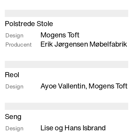
12
personer
Læs
Polstrede Stole
mere
Mogens Toft
om
Design
Polstrede
Erik Jørgensen Møbelfabrik
Producent
Stole
Læs
Reol
mere
Ayoe Vallentin
,
Mogens Toft
om
Design
Reol
Læs
Seng
mere
Lise og Hans Isbrand
om
Design