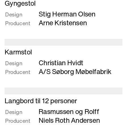
Læs
Gyngestol
mere
Stig Herman Olsen
om
Design
Gyngestol
Arne Kristensen
Producent
Læs
Karmstol
mere
Christian Hvidt
om
Design
Karmstol
A/S Søborg Møbelfabrik
Producent
Læs
Langbord til 12 personer
mere
Rasmussen og Rolff
om
Design
Langbord
Niels Roth Andersen
Producent
til