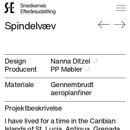
Gå
Spindelvæv
til
forsiden
Gå
Gå
til
til
forrige
næste
Design
Nanna Ditzel
Producent
PP Møbler
Materiale
Gennembrudt
aeroplanfiner
Projektbeskrivelse
I have lived for a time in the Caribian
Islands of St. Lucia, Antigua, Grenada,