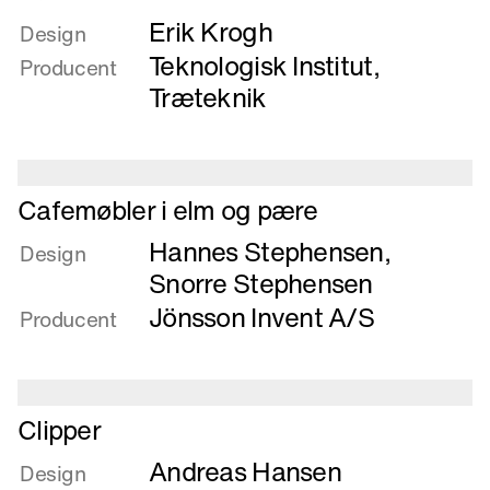
mere
Erik Krogh
om
Design
Bænk
Teknologisk Institut,
Producent
Træteknik
Læs
Cafemøbler i elm og pære
mere
Hannes Stephensen
,
om
Design
Cafemøbler
Snorre Stephensen
i
Jönsson Invent A/S
Producent
elm
og
pære
Læs
Clipper
mere
Andreas Hansen
om
Design