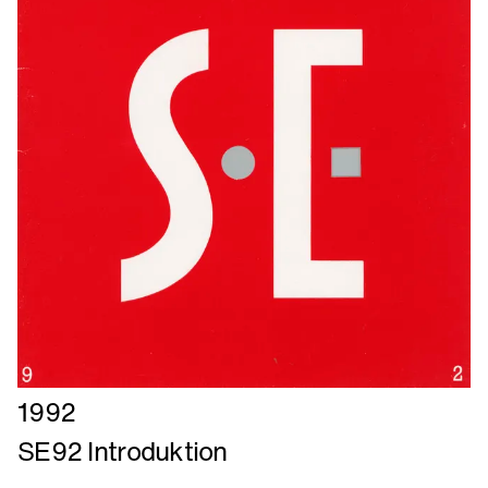
Læs
1992
mere
SE92 Introduktion
om
SE92