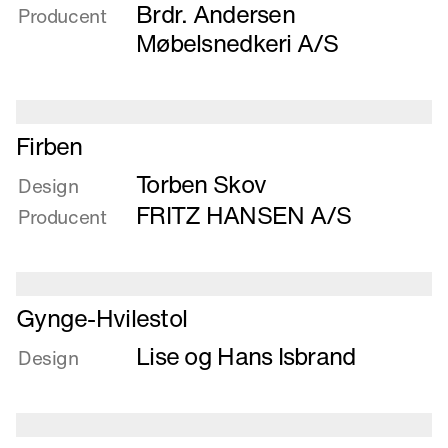
Clipper
Brdr. Andersen
Producent
Møbelsnedkeri A/S
Læs
Firben
mere
Torben Skov
om
Design
Firben
FRITZ HANSEN A/S
Producent
Læs
Gynge-Hvilestol
mere
Lise og Hans Isbrand
om
Design
Gynge-
Hvilestol