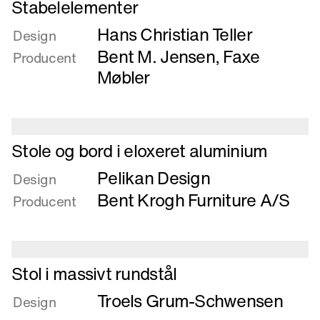
Stabelelementer
mere
Hans Christian Teller
om
Design
Stabelelementer
Bent M. Jensen
,
Faxe
Producent
Møbler
Læs
Stole og bord i eloxeret aluminium
mere
Pelikan Design
om
Design
Stole
Bent Krogh Furniture A/S
Producent
og
bord
i
eloxeret
Læs
Stol i massivt rundstål
aluminium
mere
Troels Grum-Schwensen
om
Design
Stol