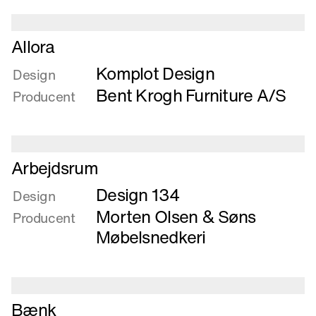
Introduktion
Læs
Allora
mere
Komplot Design
om
Design
Allora
Bent Krogh Furniture A/S
Producent
Læs
Arbejdsrum
mere
Design 134
om
Design
Arbejdsrum
Morten Olsen & Søns
Producent
Møbelsnedkeri
Læs
Bænk