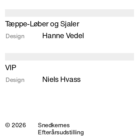
i
massivt
Læs
rundstål
Tæppe-Løber og Sjaler
mere
Hanne Vedel
om
Design
Tæppe-
Løber
og
Læs
Sjaler
VIP
mere
Niels Hvass
om
Design
VIP
© 2026
Snedkernes
Efterårsudstilling