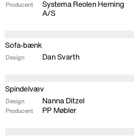
Seng
Systema Reolen Herning
Producent
A/S
Læs
Sofa-bænk
mere
Dan Svarth
om
Design
Sofa-
bænk
Læs
Spindelvæv
mere
Nanna Ditzel
om
Design
Spindelvæv
PP Møbler
Producent
Læs