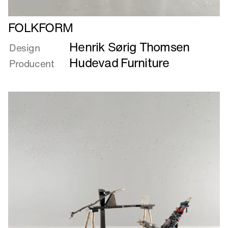
Læs
FOLKFORM
mere
Henrik Sørig Thomsen
om
Design
FOLKFORM
Hudevad Furniture
Producent