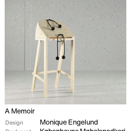
Læs
A Memoir
mere
Monique Engelund
om
Design
A
Københavns Møbelsnedkeri