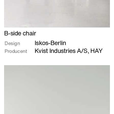
Læs
B-side chair
mere
Iskos-Berlin
om
Design
B-
Kvist Industries A/S
,
HAY
Producent
side
chair