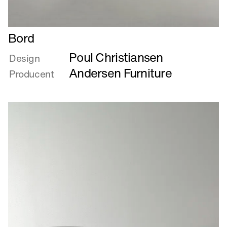
Læs
Bord
mere
Poul Christiansen
om
Design
Bord
Andersen Furniture
Producent