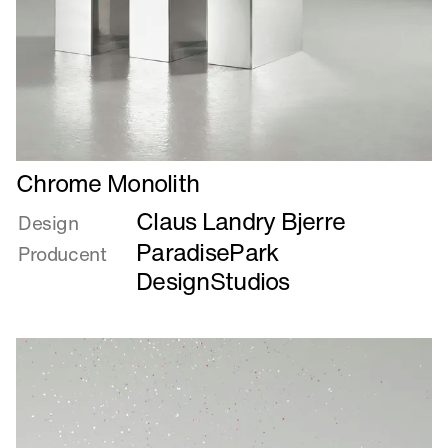
Læs
Chrome Monolith
mere
Claus Landry Bjerre
om
Design
Chrome
ParadisePark
Producent
Monolith
DesignStudios