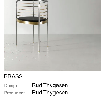
Læs
BRASS
mere
Rud Thygesen
om
Design
BRASS
Rud Thygesen
Producent