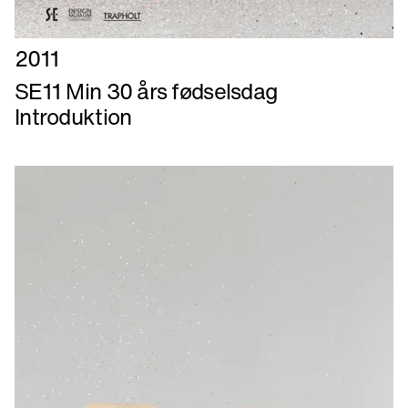
Læs
2011
mere
SE11 Min 30 års fødselsdag
om
Introduktion
SE11
Min
30
års
fødselsdag
Introduktion