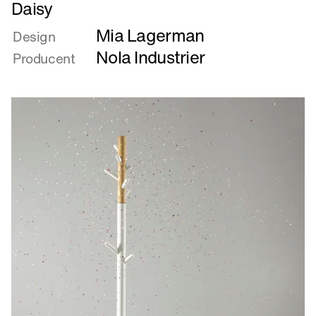
Læs
Daisy
mere
Mia Lagerman
om
Design
Daisy
Nola Industrier
Producent