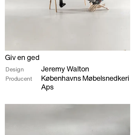
Læs
Giv en ged
mere
Jeremy Walton
om
Design
Giv
Københavns Møbelsnedkeri
Producent
en
Aps
ged