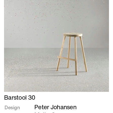
Læs
Barstool 30
mere
Peter Johansen
om
Design
Barstool