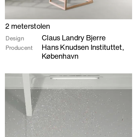
Læs
2 meterstolen
mere
Claus Landry Bjerre
om
Design
2
Hans Knudsen Instituttet,
Producent
meterstolen
København