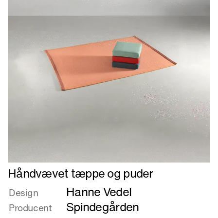
Læs
Håndvævet tæppe og puder
mere
Hanne Vedel
om
Design
Håndvævet
Spindegården
Producent
tæppe