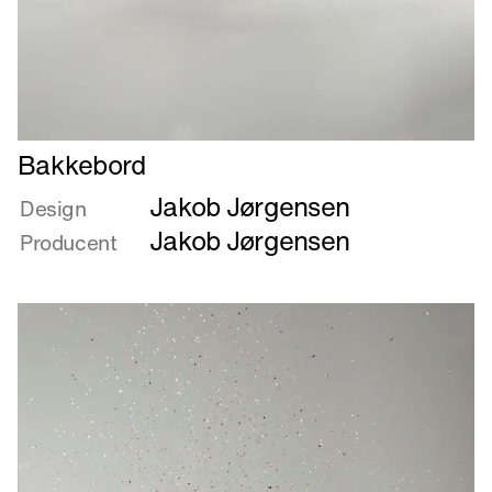
Læs
Bakkebord
mere
Jakob Jørgensen
om
Design
Bakkebord
Jakob Jørgensen
Producent