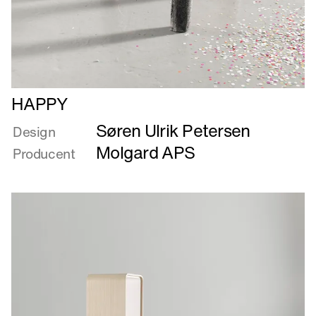
Læs
HAPPY
mere
Søren Ulrik Petersen
om
Design
HAPPY
Molgard APS
Producent