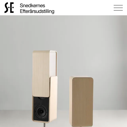
Gå
til
forsiden