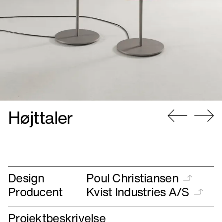
Højttaler
Gå
Gå
til
til
forrige
næste
Design
Poul Christiansen
Producent
Kvist Industries A/S
Projektbeskrivelse