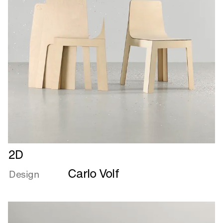
Læs
2D
mere
Carlo Volf
om
Design
2D