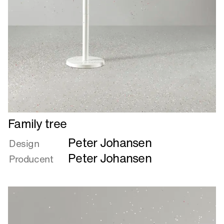
Læs
Family tree
mere
Peter Johansen
om
Design
Family
Peter Johansen
Producent
tree