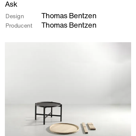
Læs
Ask
mere
Thomas Bentzen
om
Design
Ask
Thomas Bentzen
Producent