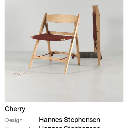
Læs
Cherry
mere
Hannes Stephensen
om
Design
Cherry