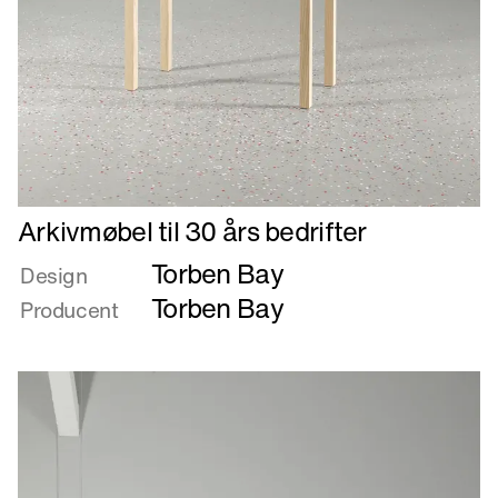
Læs
Arkivmøbel til 30 års bedrifter
mere
Torben Bay
om
Design
Arkivmøbel
Torben Bay
Producent
til
30
års
bedrifter