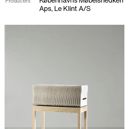
Producent
Memoir
Aps
,
Le Klint A/S