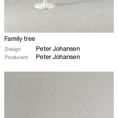
Læs
Family tree
mere
Peter Johansen
om
Design
Family
Peter Johansen
Producent
tree