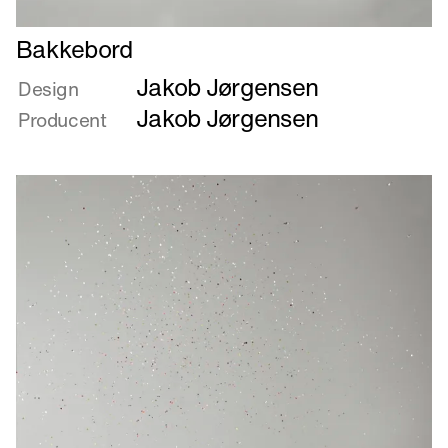
Læs
Bakkebord
mere
Jakob Jørgensen
om
Design
Bakkebord
Jakob Jørgensen
Producent