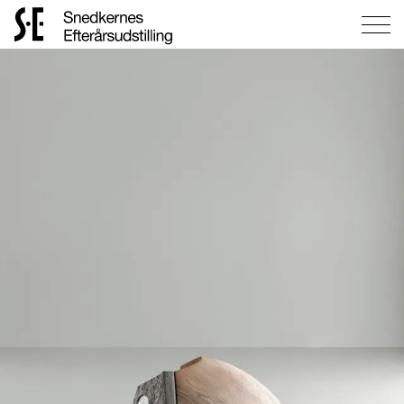
Gå
til
forsiden