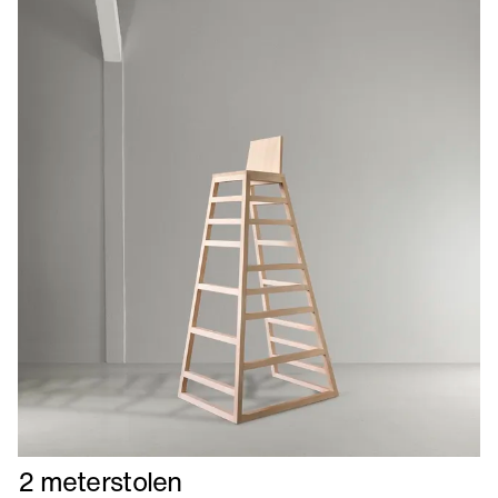
Læs
2 meterstolen
mere