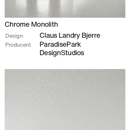
Læs
Chrome Monolith
mere
Claus Landry Bjerre
om
Design
Chrome
ParadisePark
Producent
Monolith
DesignStudios