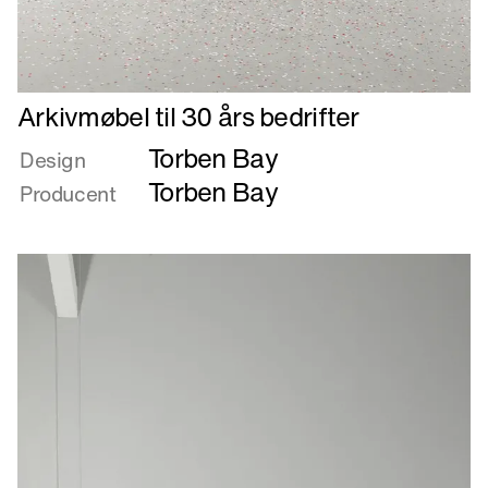
Læs
Arkivmøbel til 30 års bedrifter
mere
Torben Bay
om
Design
Arkivmøbel
Torben Bay
Producent
til
30
års
bedrifter