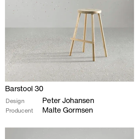
Læs
Barstool 30
mere
Peter Johansen
om
Design
Barstool
Malte Gormsen
Producent
30