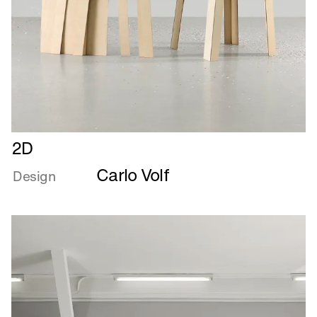
Læs
2D
mere
Carlo Volf
om
Design
2D