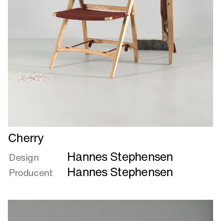
Læs
Cherry
mere
Hannes Stephensen
om
Design
Cherry
Hannes Stephensen
Producent