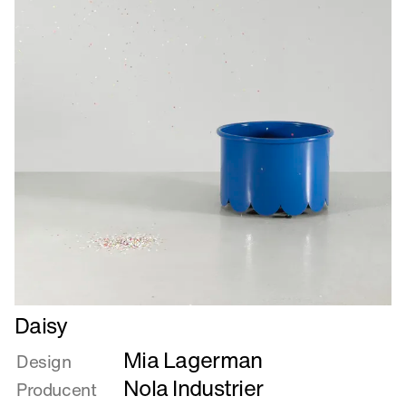
Læs
Daisy
mere
Mia Lagerman
om
Design
Daisy
Nola Industrier
Producent