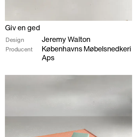
Læs
Giv en ged
mere
Jeremy Walton
om
Design
Giv
Københavns Møbelsnedkeri
Producent
en
Aps
ged