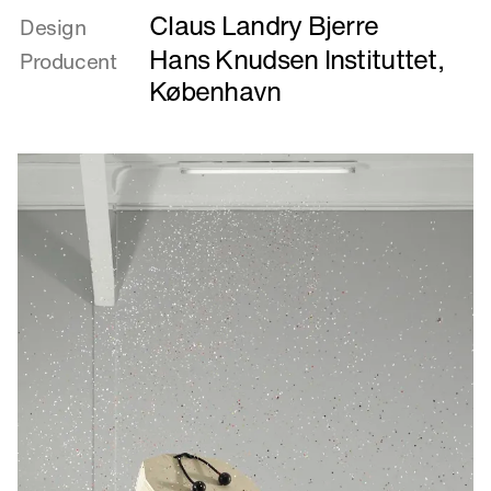
Claus Landry Bjerre
om
Design
2
Hans Knudsen Instituttet,
Producent
meterstolen
København