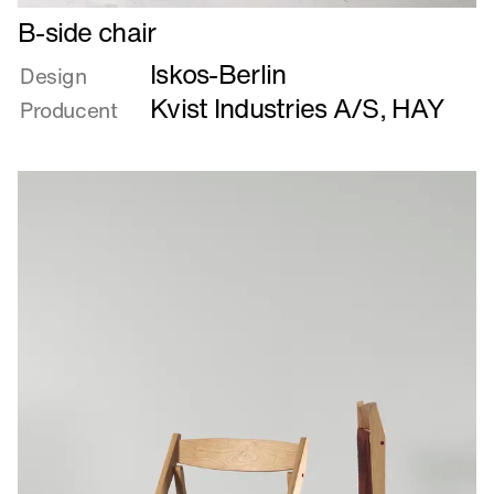
Læs
B-side chair
mere
Iskos-Berlin
om
Design
B-
Kvist Industries A/S
,
HAY
Producent
side
chair