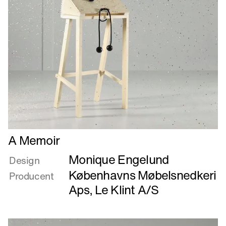
Læs
A Memoir
mere
Monique Engelund
om
Design
A
Københavns Møbelsnedkeri
Producent
Memoir
Aps
,
Le Klint A/S