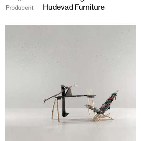
FOLKFORM
Hudevad Furniture
Producent