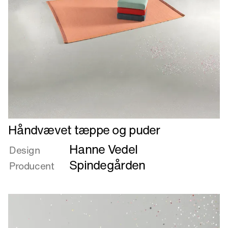
Læs
Håndvævet tæppe og puder
mere
Hanne Vedel
om
Design
Håndvævet
Spindegården
Producent
tæppe
og
puder