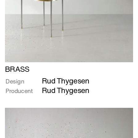
Læs
BRASS
mere
Rud Thygesen
om
Design
BRASS
Rud Thygesen
Producent