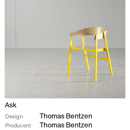
Læs
Ask
mere
Thomas Bentzen
om
Design
Ask
Thomas Bentzen
Producent