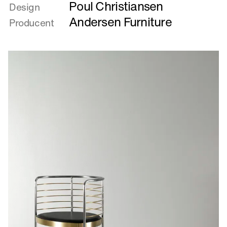
Poul Christiansen
om
Design
Bord
Andersen Furniture
Producent