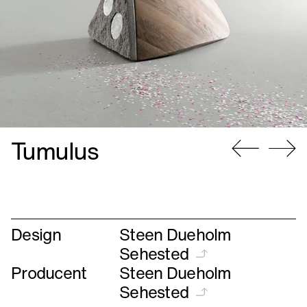
Tumulus
Gå
Gå
til
til
forrige
næste
Design
Steen Dueholm
Sehested
Producent
Steen Dueholm
Sehested