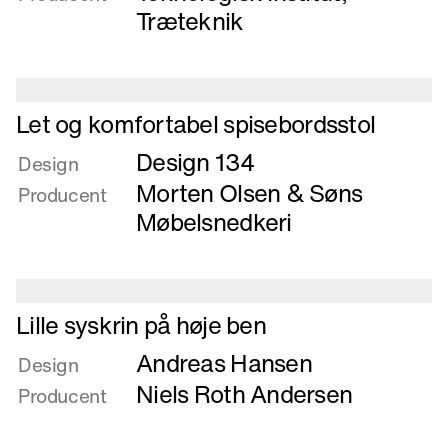
armstol
Træteknik
i
stukket
ask
Læs
Let og komfortabel spisebordsstol
mere
Design 134
om
Design
Let
Morten Olsen & Søns
Producent
og
Møbelsnedkeri
komfortabel
spisebordsstol
Læs
Lille syskrin på høje ben
mere
Andreas Hansen
om
Design
Lille
Niels Roth Andersen
Producent
syskrin
på