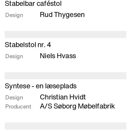
Læs
Stabelbar caféstol
mere
Rud Thygesen
om
Design
Stabelbar
caféstol
Læs
Stabelstol nr. 4
mere
Niels Hvass
om
Design
Stabelstol
nr.
4
Læs
Syntese - en læseplads
mere
Christian Hvidt
om
Design
Syntese
A/S Søborg Møbelfabrik
Producent
-
en
læseplads