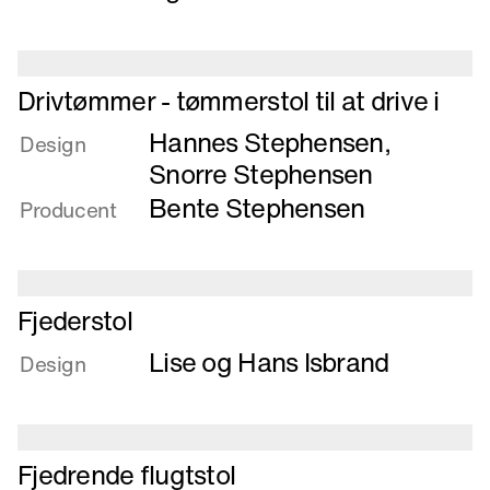
Læs
Drivtømmer - tømmerstol til at drive i
mere
Hannes Stephensen
,
om
Design
Drivtømmer
Snorre Stephensen
-
Bente Stephensen
Producent
tømmerstol
til
at
drive
Læs
Fjederstol
i
mere
Lise og Hans Isbrand
om
Design
Fjederstol
Læs
Fjedrende flugtstol
mere