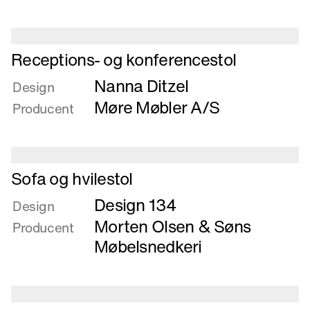
stabelstol
Læs
Receptions- og konferencestol
mere
Nanna Ditzel
om
Design
Receptions-
Møre Møbler A/S
Producent
og
konferencestol
Læs
Sofa og hvilestol
mere
Design 134
om
Design
Sofa
Morten Olsen & Søns
Producent
og
Møbelsnedkeri
hvilestol