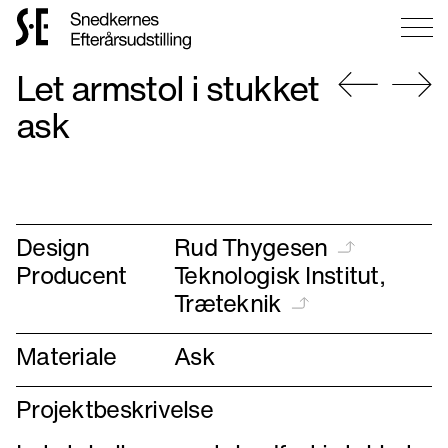
Gå
Let armstol i stukket
til
forsiden
Gå
Gå
ask
til
til
forrige
næste
Design
Rud Thygesen
Producent
Teknologisk Institut,
Træteknik
Materiale
Ask
Projektbeskrivelse