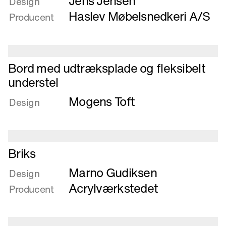
Jens Jensen
om
Design
Bord
Haslev Møbelsnedkeri A/S
Producent
Læs
Bord med udtræksplade og fleksibelt
mere
understel
om
Mogens Toft
Bord
Design
med
udtræksplade
og
fleksibelt
Læs
Briks
understel
mere
Marno Gudiksen
om
Design
Briks
Acrylværkstedet
Producent