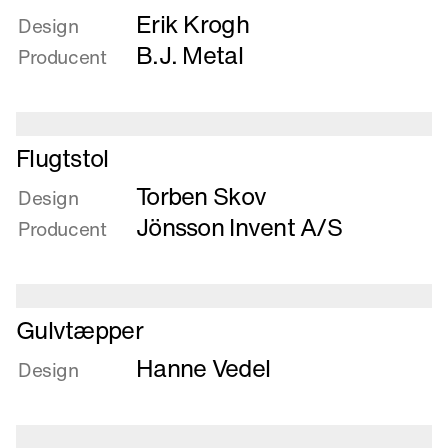
Erik Krogh
om
Design
Fjedrende
B.J. Metal
Producent
flugtstol
Læs
Flugtstol
mere
Torben Skov
om
Design
Flugtstol
Jönsson Invent A/S
Producent
Læs
Gulvtæpper
mere
Hanne Vedel
om
Design
Gulvtæpper