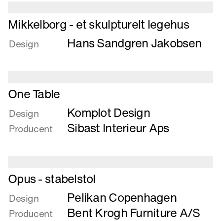
høje
ben
Læs
Mikkelborg - et skulpturelt legehus
mere
Hans Sandgren Jakobsen
om
Design
Mikkelborg
-
et
Læs
skulpturelt
One Table
mere
legehus
Komplot Design
om
Design
One
Sibast Interieur Aps
Producent
Table
Læs
Opus - stabelstol
mere
Pelikan Copenhagen
om
Design
Opus
Bent Krogh Furniture A/S
Producent
-