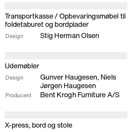
Læs
Transportkasse / Opbevaringsmøbel til
mere
foldetaburet og bordplader
om
Stig Herman Olsen
Transportkasse
Design
/
Opbevaringsmøbel
til
foldetaburet
Læs
Udemøbler
og
mere
Gunver Haugesen
,
Niels
bordplader
om
Design
Udemøbler
Jørgen Haugesen
Bent Krogh Furniture A/S
Producent
Læs
X-press, bord og stole
mere