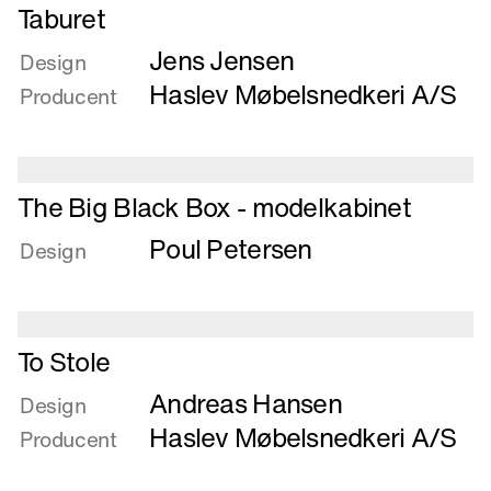
Læs
Taburet
mere
Jens Jensen
om
Design
Taburet
Haslev Møbelsnedkeri A/S
Producent
Læs
The Big Black Box - modelkabinet
mere
Poul Petersen
om
Design
The
Big
Black
Læs
Box
To Stole
mere
-
Andreas Hansen
om
Design
modelkabinet
To
Haslev Møbelsnedkeri A/S
Producent
Stole