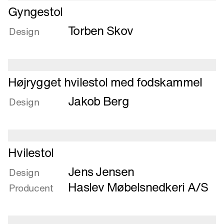
Læs
Gyngestol
mere
Torben Skov
om
Design
Gyngestol
Læs
Højrygget hvilestol med fodskammel
mere
Jakob Berg
om
Design
Højrygget
hvilestol
med
Læs
fodskammel
Hvilestol
mere
Jens Jensen
om
Design
Hvilestol
Haslev Møbelsnedkeri A/S
Producent