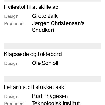
Læs
Hvilestol til at skille ad
mere
Grete Jalk
om
Design
Hvilestol
Jørgen Christensen's
Producent
til
Snedkeri
at
skille
ad
Læs
Klapsæde og foldebord
mere
Ole Schjøll
om
Design
Klapsæde
og
foldebord
Læs
Let armstol i stukket ask
mere
Rud Thygesen
om
Design
Let
Teknologisk Institut,
Producent