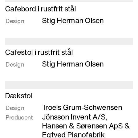
Læs
Cafebord i rustfrit stål
mere
Stig Herman Olsen
om
Design
Cafebord
i
rustfrit
Læs
stål
Cafestol i rustfrit stål
mere
Stig Herman Olsen
om
Design
Cafestol
i
rustfrit
Læs
stål
Dækstol
mere
Troels Grum-Schwensen
om
Design
Dækstol
Jönsson Invent A/S
,
Producent
Hansen & Sørensen ApS
&
Egtved Pianofabrik