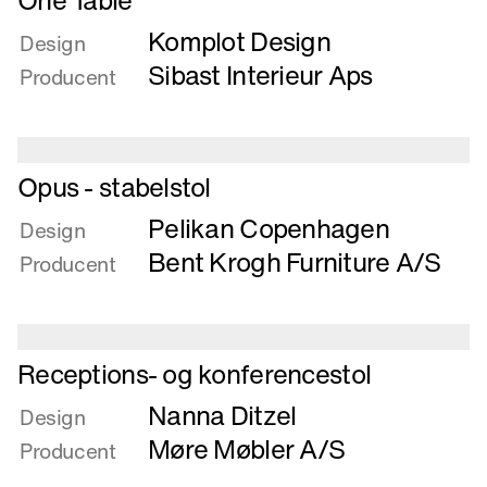
One Table
mere
legehus
Komplot Design
om
Design
One
Sibast Interieur Aps
Producent
Table
Læs
Opus - stabelstol
mere
Pelikan Copenhagen
om
Design
Opus
Bent Krogh Furniture A/S
Producent
-
stabelstol
Læs
Receptions- og konferencestol
mere
Nanna Ditzel
om
Design
Receptions-
Møre Møbler A/S
Producent
og