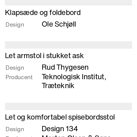
Læs
Klapsæde og foldebord
mere
Ole Schjøll
om
Design
Klapsæde
og
foldebord
Læs
Let armstol i stukket ask
mere
Rud Thygesen
om
Design
Let
Teknologisk Institut,
Producent
armstol
Træteknik
i
stukket
ask
Læs
Let og komfortabel spisebordsstol
mere
Design 134
om
Design
Let