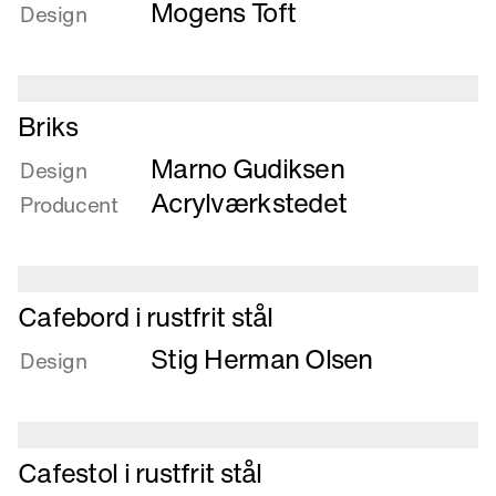
Mogens Toft
Bord
Design
med
udtræksplade
og
fleksibelt
Læs
Briks
understel
mere
Marno Gudiksen
om
Design
Briks
Acrylværkstedet
Producent
Læs
Cafebord i rustfrit stål
mere
Stig Herman Olsen
om
Design
Cafebord
i
rustfrit
Læs
stål
Cafestol i rustfrit stål
mere