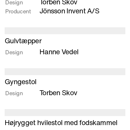
Torben Skov
om
Design
Flugtstol
Jönsson Invent A/S
Producent
Læs
Gulvtæpper
mere
Hanne Vedel
om
Design
Gulvtæpper
Læs
Gyngestol
mere
Torben Skov
om
Design
Gyngestol
Læs
Højrygget hvilestol med fodskammel
mere