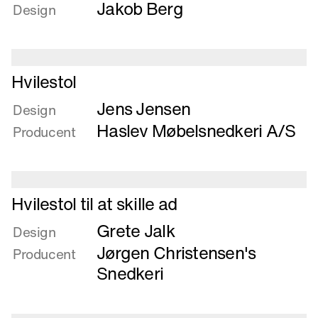
Jakob Berg
om
Design
Højrygget
hvilestol
med
Læs
fodskammel
Hvilestol
mere
Jens Jensen
om
Design
Hvilestol
Haslev Møbelsnedkeri A/S
Producent
Læs
Hvilestol til at skille ad
mere
Grete Jalk
om
Design
Hvilestol
Jørgen Christensen's
Producent
til
Snedkeri
at
skille
ad