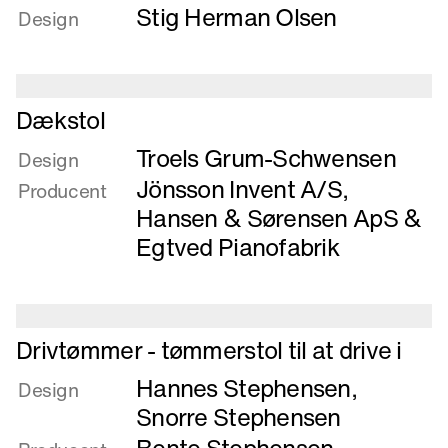
Stig Herman Olsen
om
Design
Cafestol
i
rustfrit
Læs
stål
Dækstol
mere
Troels Grum-Schwensen
om
Design
Dækstol
Jönsson Invent A/S
,
Producent
Hansen & Sørensen ApS
&
Egtved Pianofabrik
Læs
Drivtømmer - tømmerstol til at drive i
mere
Hannes Stephensen
,
om
Design
Drivtømmer
Snorre Stephensen
-