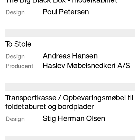
mere
Poul Petersen
om
Design
The
Big
Black
Læs
Box
To Stole
mere
-
Andreas Hansen
om
Design
modelkabinet
To
Haslev Møbelsnedkeri A/S
Producent
Stole
Læs
Transportkasse / Opbevaringsmøbel til
mere
foldetaburet og bordplader
om
Stig Herman Olsen
Transportkasse
Design
/
Opbevaringsmøbel
til