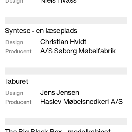
Niels Hvass
Design
Stabelstol
nr.
4
Læs
Syntese - en læseplads
mere
Christian Hvidt
om
Design
Syntese
A/S Søborg Møbelfabrik
Producent
-
en
læseplads
Læs
Taburet
mere
Jens Jensen
om
Design
Taburet
Haslev Møbelsnedkeri A/S
Producent
Læs
The Big Black Box - modelkabinet