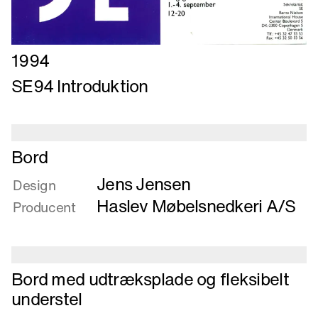
Læs
1994
mere
SE94 Introduktion
om
SE94
Introduktion
Læs
Bord
mere
Jens Jensen
om
Design
Bord
Haslev Møbelsnedkeri A/S
Producent
Læs
Bord med udtræksplade og fleksibelt
mere
understel
om