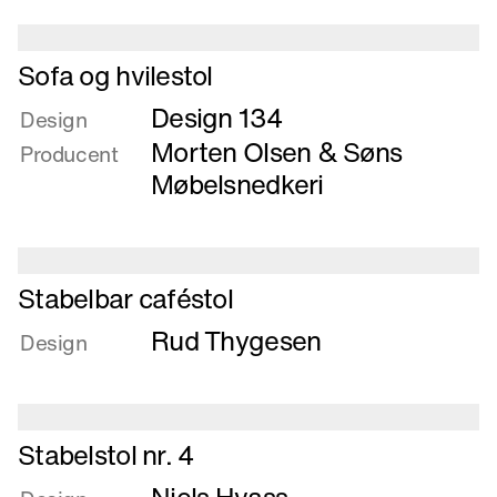
konferencestol
Læs
Sofa og hvilestol
mere
Design 134
om
Design
Sofa
Morten Olsen & Søns
Producent
og
Møbelsnedkeri
hvilestol
Læs
Stabelbar caféstol
mere
Rud Thygesen
om
Design
Stabelbar
caféstol
Læs
Stabelstol nr. 4
mere
om