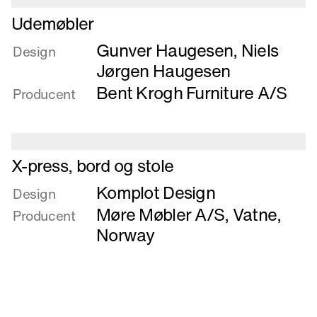
foldetaburet
Læs
Udemøbler
og
mere
Gunver Haugesen
,
Niels
bordplader
om
Design
Udemøbler
Jørgen Haugesen
Bent Krogh Furniture A/S
Producent
Læs
X-press, bord og stole
mere
Komplot Design
om
Design
X-
Møre Møbler A/S
,
Vatne,
Producent
press,
Norway
bord
og
stole