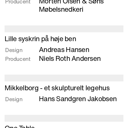
Morten Olsen & Søns
Producent
og
Møbelsnedkeri
komfortabel
spisebordsstol
Læs
Lille syskrin på høje ben
mere
Andreas Hansen
om
Design
Lille
Niels Roth Andersen
Producent
syskrin
på
høje
ben
Læs
Mikkelborg - et skulpturelt legehus
mere
Hans Sandgren Jakobsen
om
Design
Mikkelborg
-
et
Læs
skulpturelt