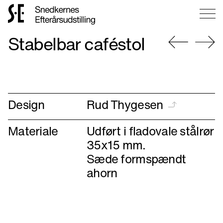
Gå
Stabelbar caféstol
til
forsiden
Gå
Gå
til
til
forrige
næste
Design
Rud Thygesen
Materiale
Udført i fladovale stålrør
35x15 mm.
Sæde formspændt
ahorn