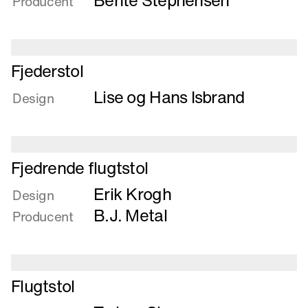
Bente Stephensen
Producent
tømmerstol
til
at
drive
Læs
Fjederstol
i
mere
Lise og Hans Isbrand
om
Design
Fjederstol
Læs
Fjedrende flugtstol
mere
Erik Krogh
om
Design
Fjedrende
B.J. Metal
Producent
flugtstol
Læs
Flugtstol
mere