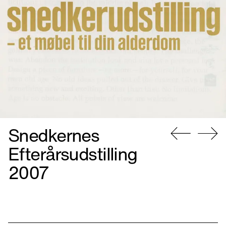
Snedkernes
Gå
Gå
Efterårsudstilling
til
til
2007
forrige
næste