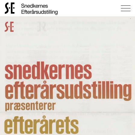
Gå
til
forsiden