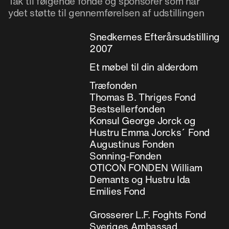
Tak til følgende fonde og sponsorer som har
ydet støtte til gennemførelsen af udstillingen
Snedkernes Efterårsudstilling
2007
Et møbel til din alderdom
Træfonden
Thomas B. Thriges Fond
Bestsellerfonden
Konsul George Jorck og
Hustru Emma Jorcks´ Fond
Augustinus Fonden
Sonning-Fonden
OTICON FONDEN William
Demants og Hustru Ida
Emilies Fond
Grosserer L.F. Foghts Fond
Sveriges Ambassad