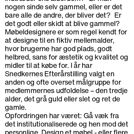
nogen sinde selv gammel, eller er det
bare alle de andre, der bliver det? Er
det godt eller skidt at blive gammel?
Møbeldesignere er som regel kendt for
at designe til en fiktiv mellemalder,
hvor brugerne har god plads, godt
helbred, sans for æstetik og kvalitet og
midler til at købe for. I år har
Snedkernes Efterårstilling valgt en
anden og ofte overset målgruppe for
medlemmernes udfoldelse – den tredje
alder, det grå guld eller slet og ret de
gamle.
Opfordringen har været: Gå væk fra
det institutionaliserede og hen mod det
personlige. Design et møbel - eller flere