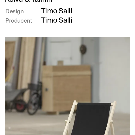
mere
Timo Salli
om
Design
Koivu
Timo Salli
Producent
&
Tammi