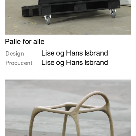
Læs
Palle for alle
mere
Lise og Hans Isbrand
om
Design
Palle
Lise og Hans Isbrand
Producent
for
alle