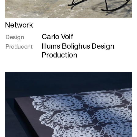
Læs
Network
mere
Carlo Volf
om
Design
Network
Illums Bolighus Design
Producent
Production