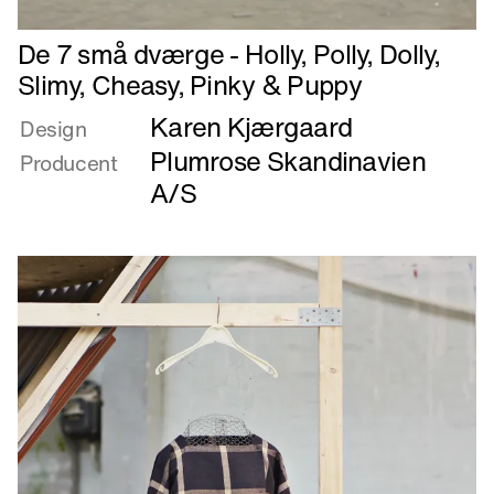
Læs
De 7 små dværge - Holly, Polly, Dolly,
mere
Slimy, Cheasy, Pinky & Puppy
om
Karen Kjærgaard
De
Design
7
Plumrose Skandinavien
Producent
små
A/S
dværge
-
Holly,
Polly,
Dolly,
Slimy,
Cheasy,
Pinky
&
Puppy