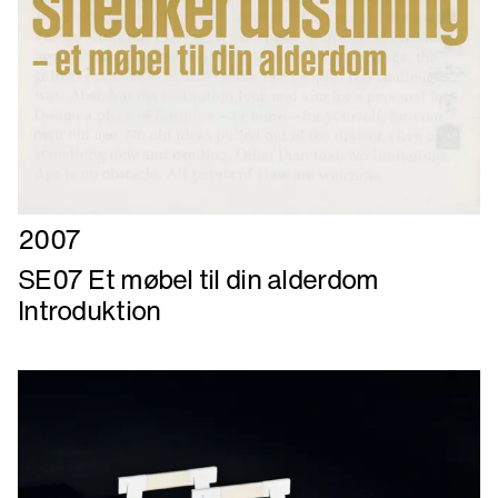
Læs
2007
mere
SE07 Et møbel til din alderdom
om
Introduktion
SE07
Et
møbel
til
din
alderdom
Introduktion