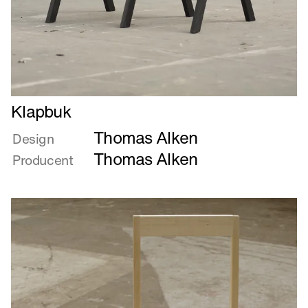
Læs
Klapbuk
mere
Thomas Alken
om
Design
Klapbuk
Thomas Alken
Producent