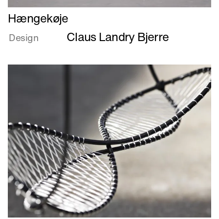
Læs
Hængekøje
mere
Claus Landry Bjerre
om
Design
Hængekøje