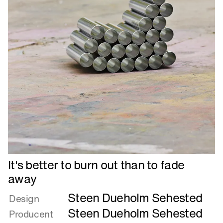
Læs
It's better to burn out than to fade
mere
away
om
Steen Dueholm Sehested
It's
Design
better
Steen Dueholm Sehested
Producent
to