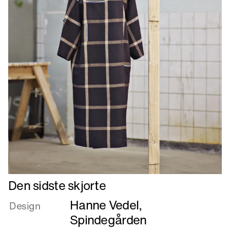
Læs
Den sidste skjorte
mere
Hanne Vedel
,
om
Design
Den
Spindegården
sidste