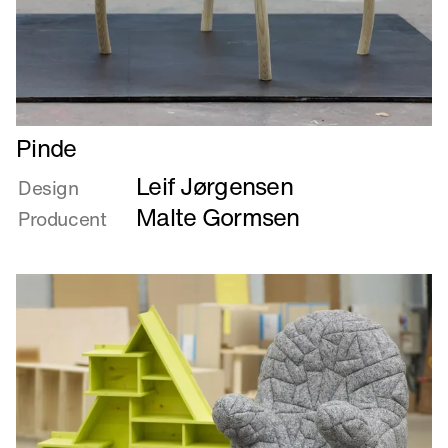
Læs
Pinde
mere
Leif Jørgensen
om
Design
Pinde
Malte Gormsen
Producent