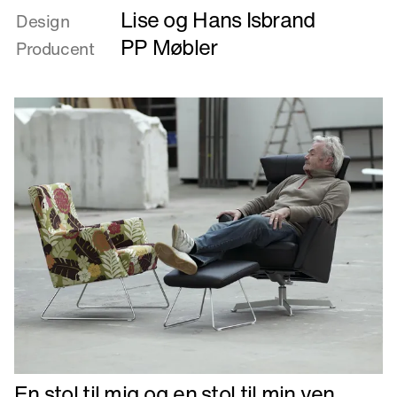
Lise og Hans Isbrand
om
Design
ELLIPSE
PP Møbler
Producent
Læs
En stol til mig og en stol til min ven