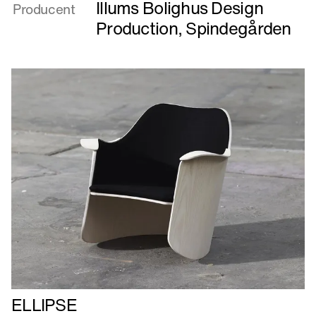
Illums Bolighus Design
Producent
skjorte
Production
,
Spindegården
Læs
ELLIPSE
mere