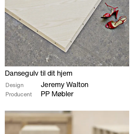
Læs
Dansegulv til dit hjem
mere
Jeremy Walton
om
Design
Dansegulv
PP Møbler
Producent
til
dit
hjem