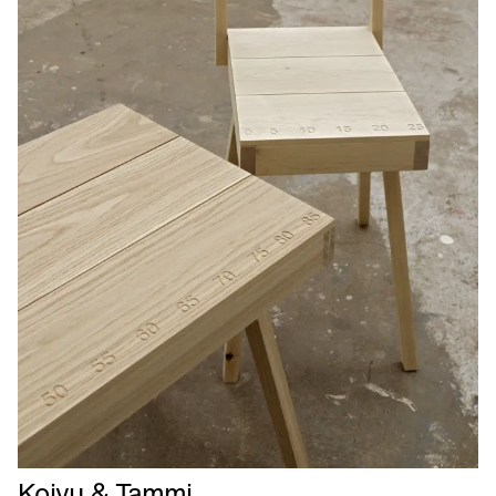
Læs
Koivu & Tammi