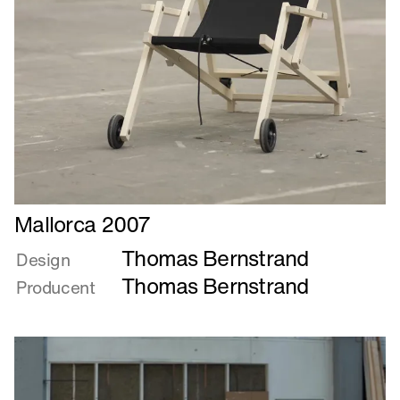
Læs
Mallorca 2007
mere
Thomas Bernstrand
om
Design
Mallorca
Thomas Bernstrand
Producent
2007