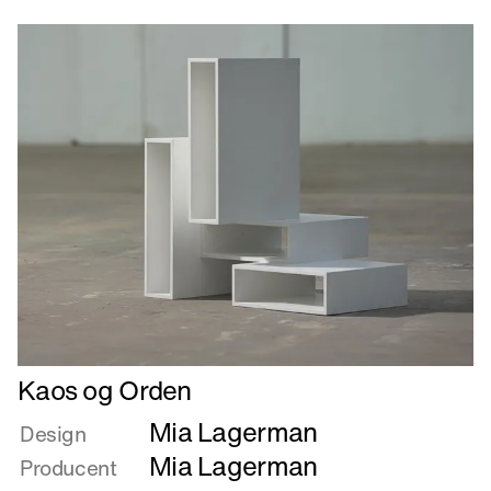
Læs
Kaos og Orden
mere
Mia Lagerman
om
Design
Kaos
Mia Lagerman
Producent
og