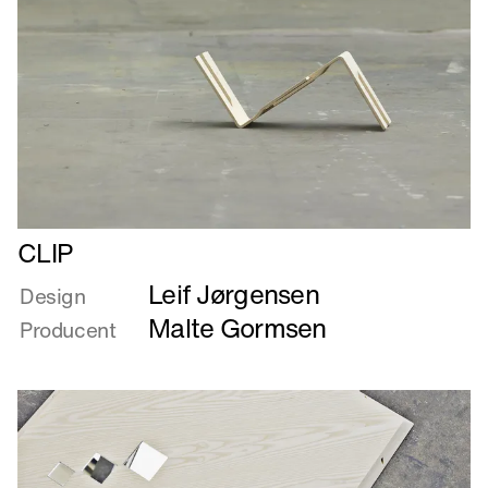
Læs
CLIP
mere
Leif Jørgensen
om
Design
CLIP
Malte Gormsen
Producent