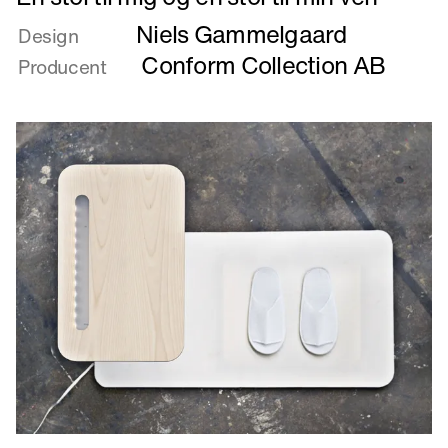
mere
Niels Gammelgaard
om
Design
En
Conform Collection AB
Producent
stol
til
mig
og
en
stol
til
min
ven
Læs