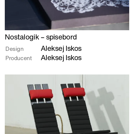
Læs
Nostalogik – spisebord
mere
Aleksej Iskos
om
Design
Nostalogik
Aleksej Iskos
Producent
–
spisebord