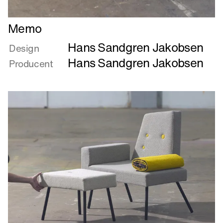
Læs
Memo
mere
Hans Sandgren Jakobsen
om
Design
Memo
Hans Sandgren Jakobsen
Producent