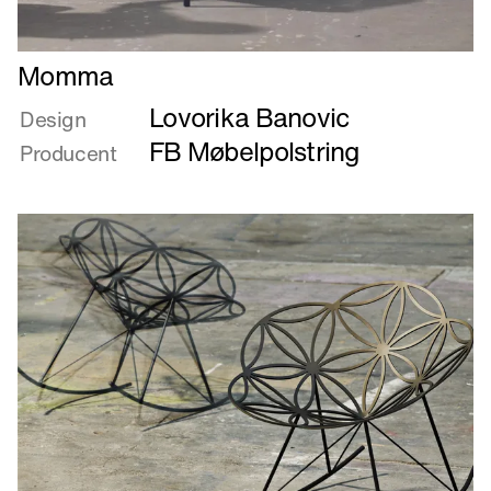
Læs
Momma
mere
Lovorika Banovic
om
Design
Momma
FB Møbelpolstring
Producent