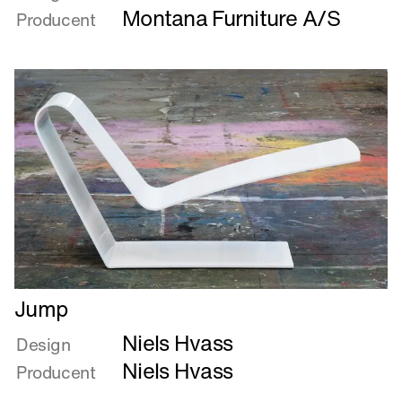
better
Montana Furniture A/S
Producent
to
burn
out
than
to
fade
away
Læs
Jump
mere
Niels Hvass
om
Design
Jump
Niels Hvass
Producent