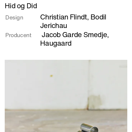
Læs
Hid og Did
mere
Christian Flindt
,
Bodil
om
Design
Hid
Jerichau
og
Jacob Garde Smedje
,
Producent
Did
Haugaard