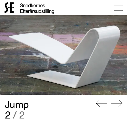
Gå
til
forsiden
Jump
Gå
Gå
2
/ 2
til
til
forrige
næste