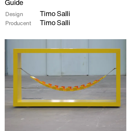
Guide
mere
Timo Salli
om
Design
Guide
Timo Salli
Producent