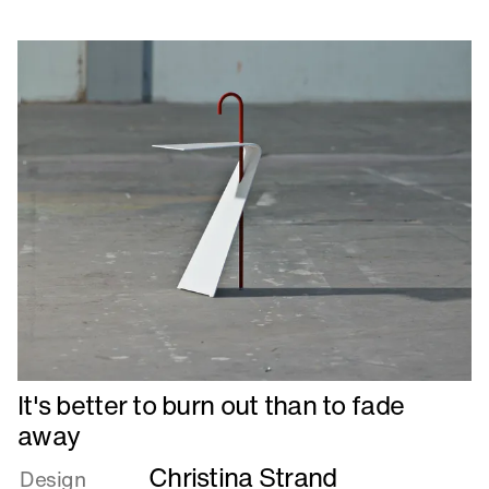
burn
out
than
to
fade
away
Læs
It's better to burn out than to fade
mere
away
om
Christina Strand
It's
Design