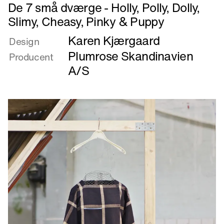
Læs
De 7 små dværge - Holly, Polly, Dolly,
mere
Slimy, Cheasy, Pinky & Puppy
om
Karen Kjærgaard
De
Design
7
Plumrose Skandinavien
Producent
små
A/S
dværge
-
Holly,
Polly,
Dolly,
Slimy,
Cheasy,
Pinky
&
Puppy