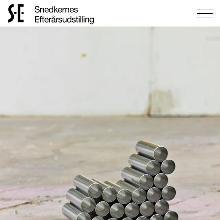
Gå
til
forsiden