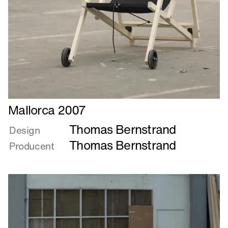
Læs
Mallorca 2007
mere
Thomas Bernstrand
om
Design
Mallorca
Thomas Bernstrand
Producent
2007