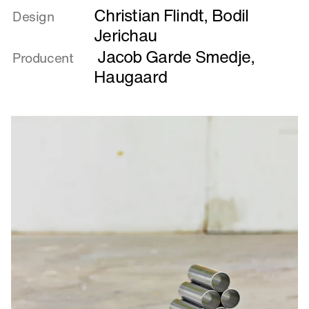
Christian Flindt
,
Bodil
om
Design
Hid
Jerichau
og
Jacob Garde Smedje
,
Producent
Did
Haugaard