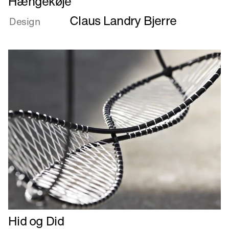
Hængekøje
mere
Claus Landry Bjerre
om
Design
Hængekøje
Læs
Hid og Did
mere