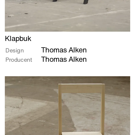
Læs
Klapbuk
mere
Thomas Alken
om
Design
Klapbuk
Thomas Alken
Producent