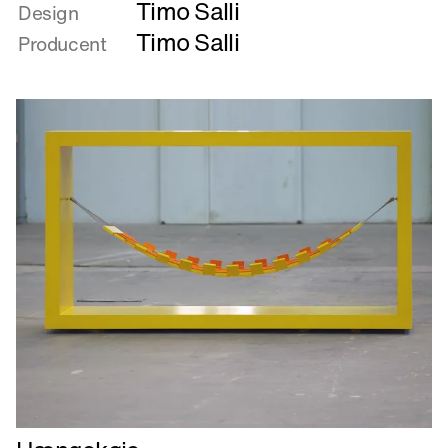
Timo Salli
om
Design
Guide
Timo Salli
Producent
Læs