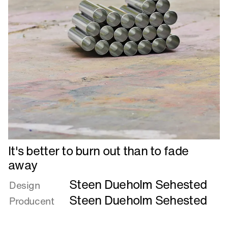
Læs
It's better to burn out than to fade
mere
away
om
Steen Dueholm Sehested
It's
Design
better
Steen Dueholm Sehested
Producent
to
burn