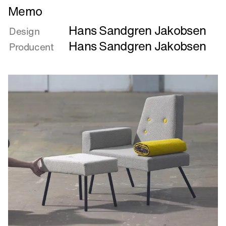
Læs
Memo
mere
Hans Sandgren Jakobsen
om
Design
Memo
Hans Sandgren Jakobsen
Producent