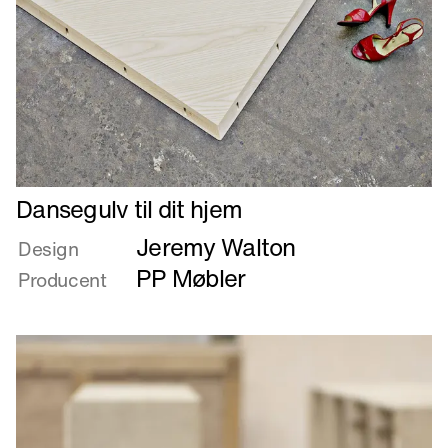
Læs
Dansegulv til dit hjem
mere
Jeremy Walton
om
Design
Dansegulv
PP Møbler
Producent
til
dit
hjem