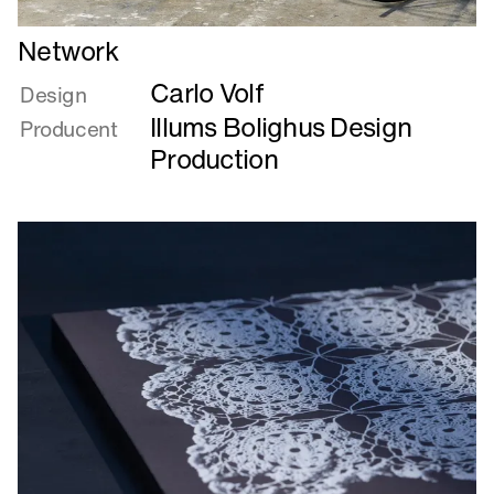
Læs
Network
mere
Carlo Volf
om
Design
Network
Illums Bolighus Design
Producent
Production