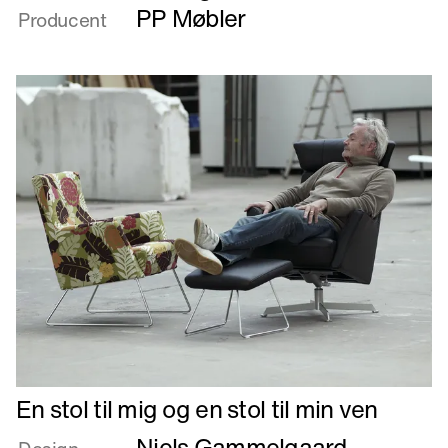
ELLIPSE
PP Møbler
Producent
Læs
En stol til mig og en stol til min ven
mere
Niels Gammelgaard
om