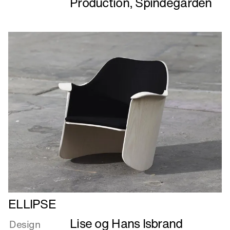
Production
,
Spindegården
Læs
ELLIPSE
mere
Lise og Hans Isbrand
om
Design