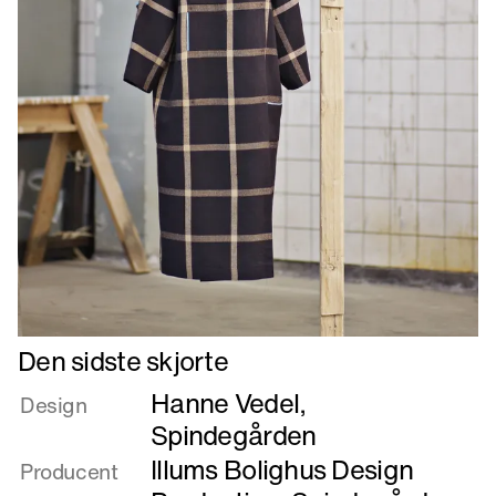
Læs
Den sidste skjorte
mere
Hanne Vedel
,
om
Design
Den
Spindegården
sidste
Illums Bolighus Design
Producent
skjorte