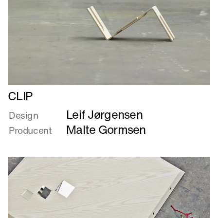
Læs
CLIP
mere
Leif Jørgensen
om
Design
CLIP
Malte Gormsen
Producent