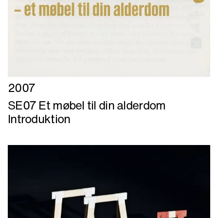
Læs
2007
mere
SE07 Et møbel til din alderdom
om
Introduktion
SE07
Et
møbel
til
din
alderdom
Introduktion