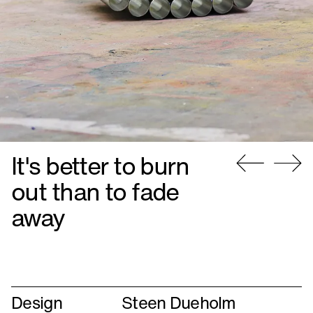
It's better to burn
Gå
Gå
out than to fade
til
til
away
forrige
næste
Design
Steen Dueholm