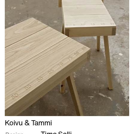
Læs
Koivu & Tammi
mere
om