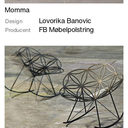
Læs
Momma
mere
Lovorika Banovic
om
Design
Momma
FB Møbelpolstring
Producent