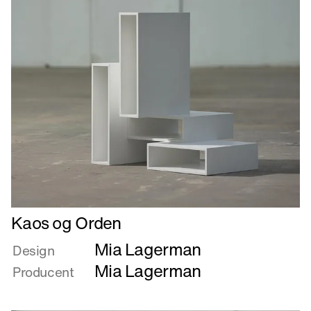
Læs
Kaos og Orden
mere
Mia Lagerman
om
Design
Kaos
Mia Lagerman
Producent
og
Orden