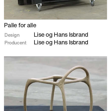
Læs
Palle for alle
mere
Lise og Hans Isbrand
om
Design
Palle
Lise og Hans Isbrand
Producent
for
alle