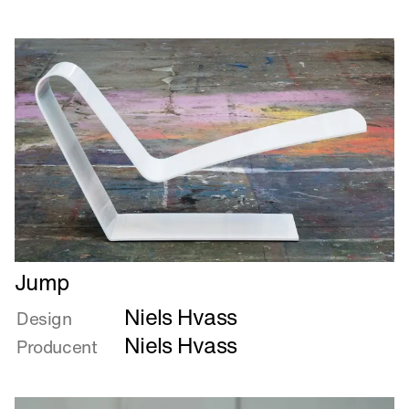
burn
out
than
to
fade
away
Læs
Jump
mere
Niels Hvass
om
Design
Jump
Niels Hvass
Producent