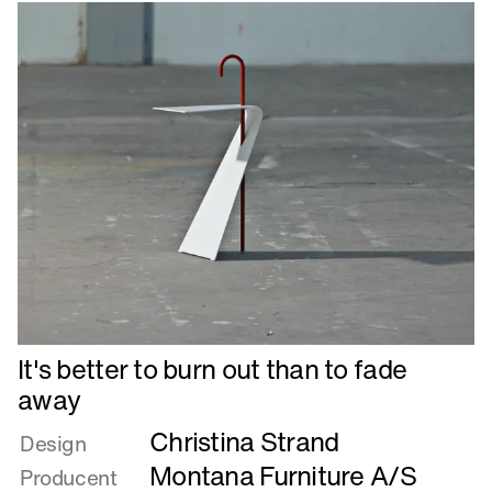
out
than
to
fade
away
Læs
It's better to burn out than to fade
mere
away
om
Christina Strand
It's
Design
better
Montana Furniture A/S
Producent
to