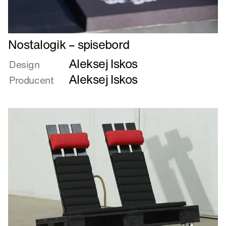
Læs
Nostalogik – spisebord
mere
Aleksej Iskos
om
Design
Nostalogik
Aleksej Iskos
Producent
–
spisebord