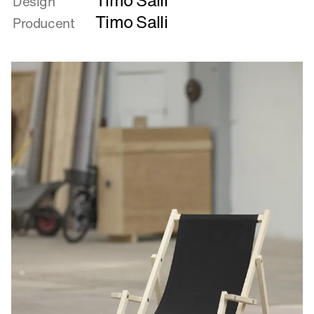
Timo Salli
Design
Koivu
Timo Salli
Producent
&
Tammi