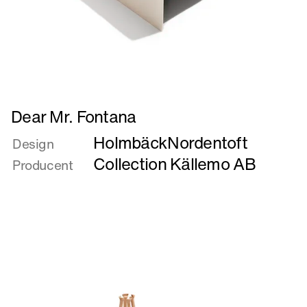
Læs
Dear Mr. Fontana
mere
HolmbäckNordentoft
om
Design
Dear
Collection Källemo AB
Producent
Mr.
Fontana