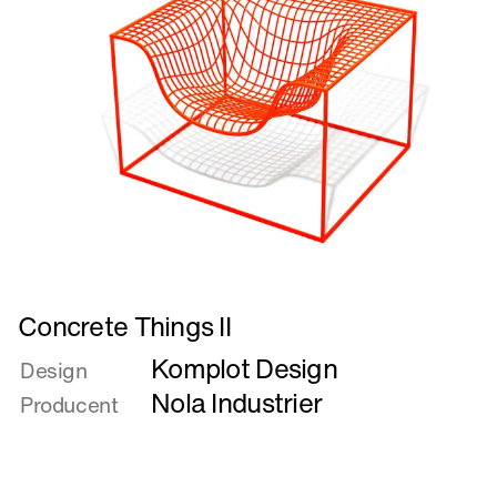
Læs
Concrete Things II
mere
Komplot Design
om
Design
Concrete
Nola Industrier
Producent
Things
II