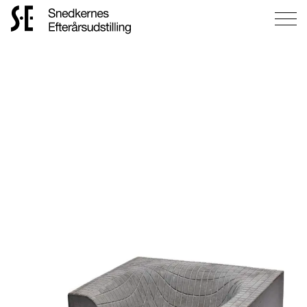
Gå
til
forsiden