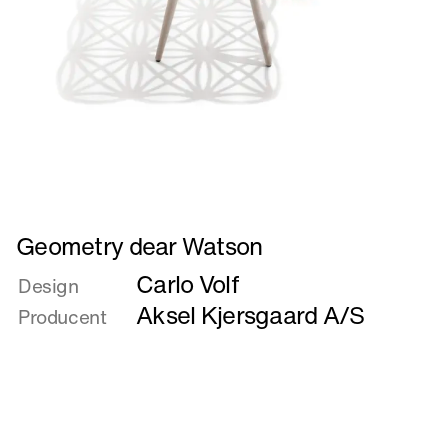
Læs
Geometry dear Watson
mere
Carlo Volf
om
Design
Geometry
Aksel Kjersgaard A/S
Producent
dear
Watson