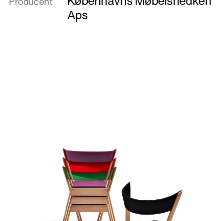
Københavns Møbelsnedkeri
Producent
in
Aps
Practice
III