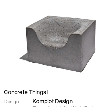
Læs
Concrete Things I
mere
Komplot Design
om
Design
Concrete