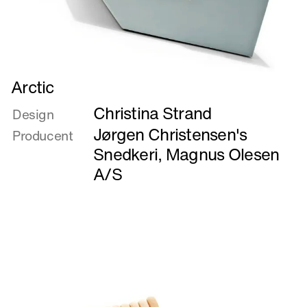
Læs
Arctic
mere
Christina Strand
om
Design
Arctic
Jørgen Christensen's
Producent
Snedkeri
,
Magnus Olesen
A/S