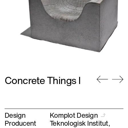
Concrete Things I
Gå
Gå
til
til
forrige
næste
Design
Komplot Design
Producent
Teknologisk Institut,