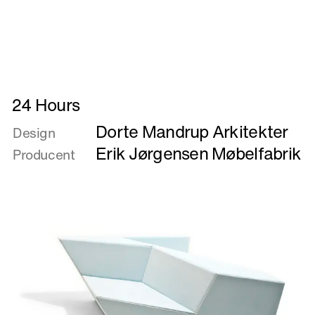
Læs
24 Hours
mere
Dorte Mandrup Arkitekter
om
Design
24
Erik Jørgensen Møbelfabrik
Producent
Hours