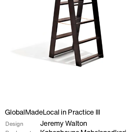
Læs
GlobalMadeLocal in Practice III
mere
Jeremy Walton
om
Design
GlobalMadeLocal