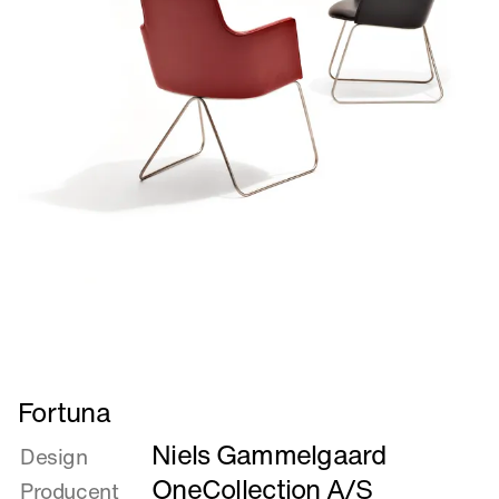
Læs
Fortuna
mere
Niels Gammelgaard
om
Design
Fortuna
OneCollection A/S
Producent