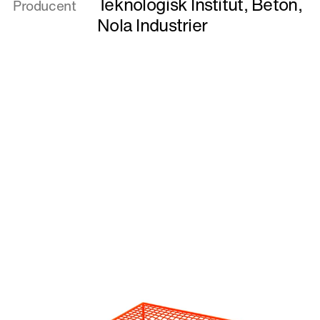
Teknologisk Institut, Beton
,
Producent
Things
Nola Industrier
I