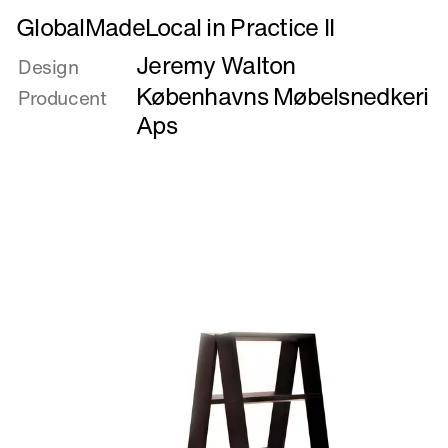
Læs
GlobalMadeLocal in Practice II
mere
Jeremy Walton
om
Design
GlobalMadeLocal
Københavns Møbelsnedkeri
Producent
in
Aps
Practice
II