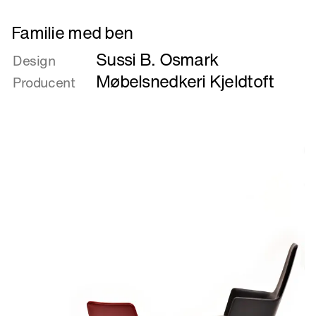
Læs
Familie med ben
mere
Sussi B. Osmark
om
Design
Familie
Møbelsnedkeri Kjeldtoft
Producent
med
ben