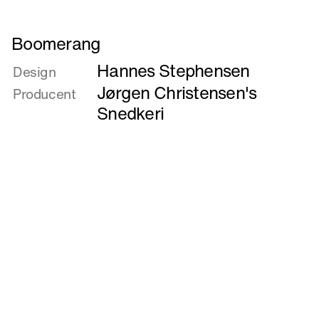
Læs
Boomerang
mere
Hannes Stephensen
om
Design
Boomerang
Jørgen Christensen's
Producent
Snedkeri