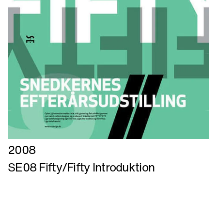
Læs
2008
mere
SE08 Fifty/Fifty Introduktion
om
SE08
Fifty/Fifty
Introduktion