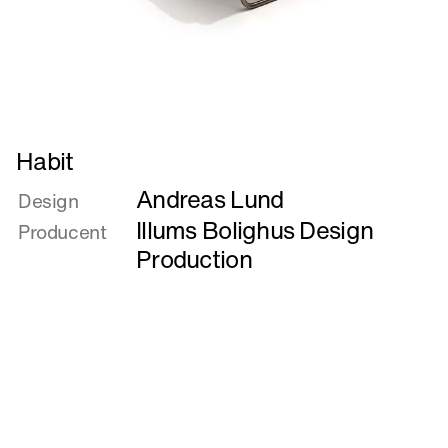
Læs
Habit
mere
Andreas Lund
om
Design
Habit
Illums Bolighus Design
Producent
Production