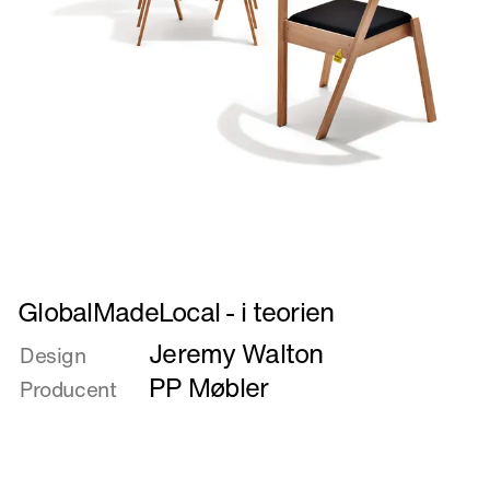
Læs
GlobalMadeLocal - i teorien
mere
Jeremy Walton
om
Design
GlobalMadeLocal
PP Møbler
Producent
-
i
teorien