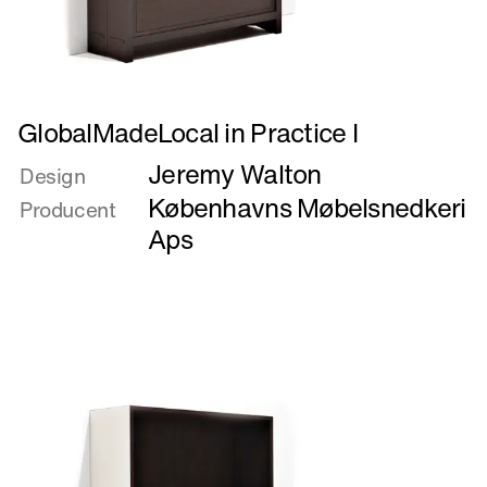
Læs
GlobalMadeLocal in Practice I
mere
Jeremy Walton
om
Design
GlobalMadeLocal
Københavns Møbelsnedkeri
Producent
in
Aps
Practice
I