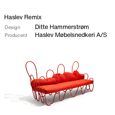
Læs
Haslev Remix
mere
Ditte Hammerstrøm
om
Design
Haslev
Haslev Møbelsnedkeri A/S
Producent
Remix