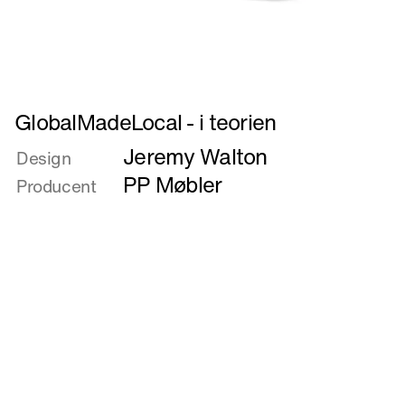
Læs
GlobalMadeLocal - i teorien
mere
Jeremy Walton
om
Design
GlobalMadeLocal
PP Møbler
Producent
-
i
teorien