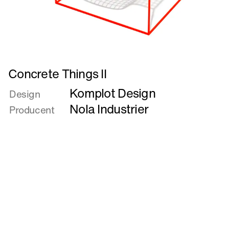
Læs
Concrete Things II
mere
Komplot Design
om
Design
Concrete
Nola Industrier
Producent
Things
II