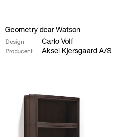
Læs
Geometry dear Watson
mere
Carlo Volf
om
Design
Geometry
Aksel Kjersgaard A/S
Producent
dear
Watson