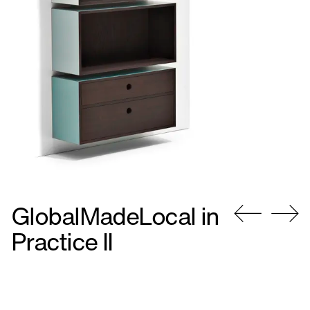
GlobalMadeLocal in
Gå
Gå
Practice II
til
til
forrige
næste