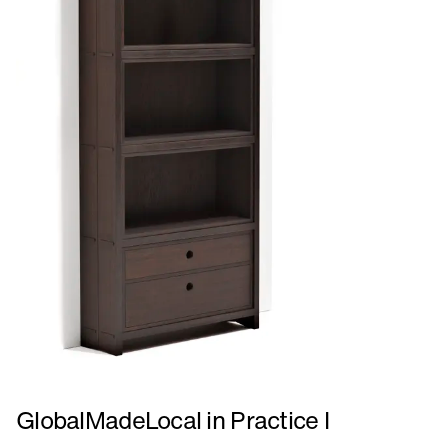
Læs
GlobalMadeLocal in Practice I
mere