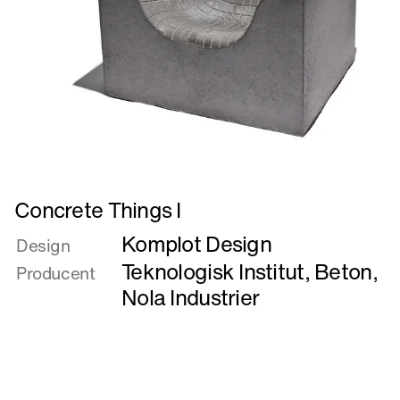
Læs
Concrete Things I
mere
Komplot Design
om
Design
Concrete
Teknologisk Institut, Beton
,
Producent
Things
Nola Industrier
I