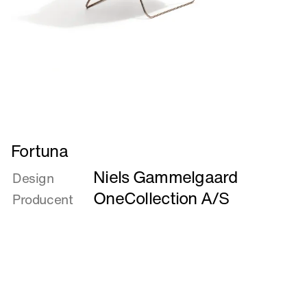
Læs
Fortuna
mere
Niels Gammelgaard
om
Design
Fortuna
OneCollection A/S
Producent