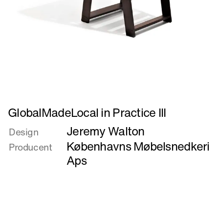
Læs
GlobalMadeLocal in Practice III
mere
Jeremy Walton
om
Design
GlobalMadeLocal
Københavns Møbelsnedkeri
Producent
in
Aps
Practice
III