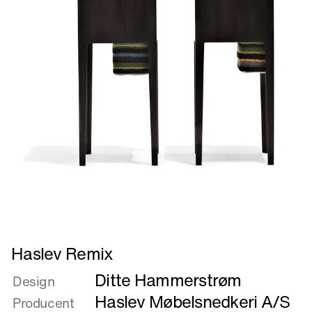
Læs
Haslev Remix
mere
Ditte Hammerstrøm
om
Design
Haslev
Haslev Møbelsnedkeri A/S
Producent