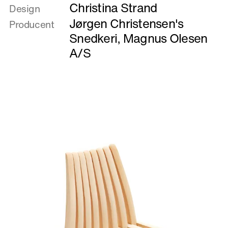
Christina Strand
om
Design
Arctic
Jørgen Christensen's
Producent
Snedkeri
,
Magnus Olesen
A/S