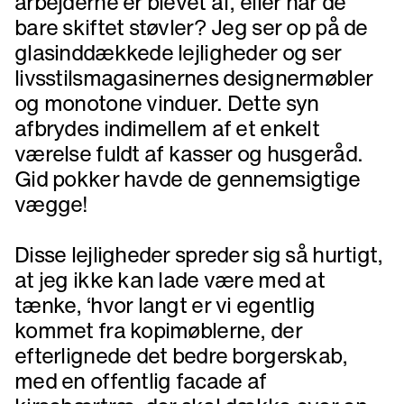
arbejderne er blevet af, eller har de
bare skiftet støvler? Jeg ser op på de
glasinddækkede lejligheder og ser
livsstilsmagasinernes designermøbler
og monotone vinduer. Dette syn
afbrydes indimellem af et enkelt
værelse fuldt af kasser og husgeråd.
Gid pokker havde de gennemsigtige
vægge!
Disse lejligheder spreder sig så hurtigt,
at jeg ikke kan lade være med at
tænke, ‘hvor langt er vi egentlig
kommet fra kopimøblerne, der
efterlignede det bedre borgerskab,
med en offentlig facade af