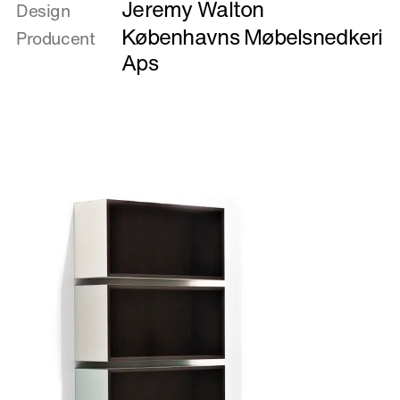
Jeremy Walton
om
Design
GlobalMadeLocal
Københavns Møbelsnedkeri
Producent
in
Aps
Practice
I