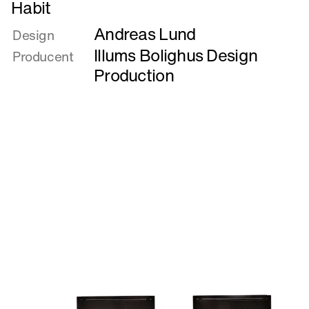
Læs
Habit
mere
Andreas Lund
om
Design
Habit
Illums Bolighus Design
Producent
Production