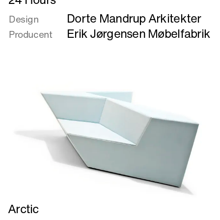
mere
Dorte Mandrup Arkitekter
om
Design
24
Erik Jørgensen Møbelfabrik
Producent
Hours
Læs
Arctic
mere