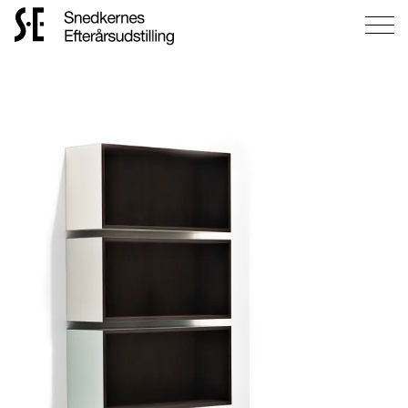
Gå
til
forsiden