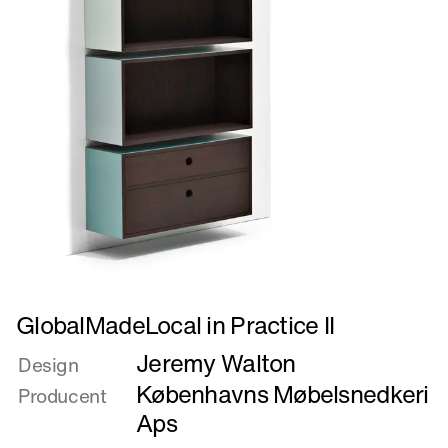
Læs
GlobalMadeLocal in Practice II
mere
Jeremy Walton
om
Design
GlobalMadeLocal
Københavns Møbelsnedkeri
Producent
in
Aps
Practice