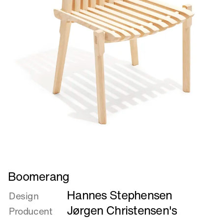
Læs
Boomerang
mere
Hannes Stephensen
om
Design
Boomerang
Jørgen Christensen's
Producent