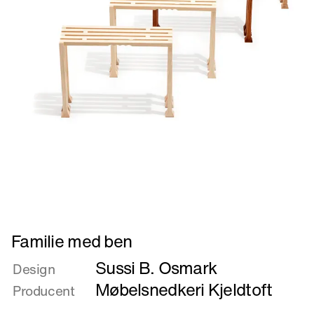
Læs
Familie med ben
mere
Sussi B. Osmark
om
Design
Familie
Møbelsnedkeri Kjeldtoft
Producent
med