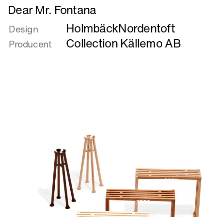
Læs
Dear Mr. Fontana
mere
HolmbäckNordentoft
om
Design
Dear
Collection Källemo AB
Producent
Mr.
Fontana