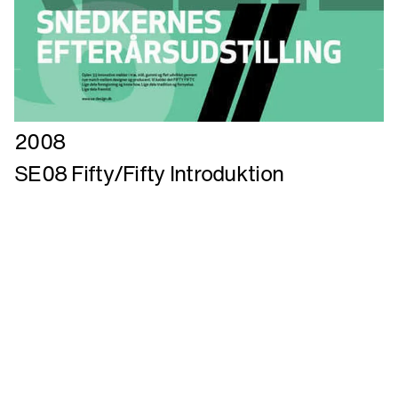
Læs
2008
mere
SE08 Fifty/Fifty Introduktion
om
SE08
Fifty/Fifty
Introduktion