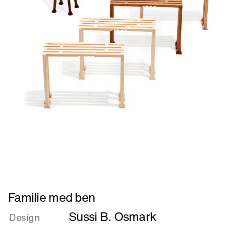
Læs
Familie med ben
mere
Sussi B. Osmark
om
Design