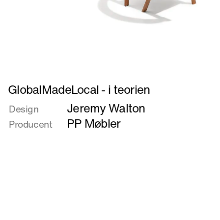
Læs
GlobalMadeLocal - i teorien
mere
Jeremy Walton
om
Design
GlobalMadeLocal
PP Møbler
Producent
-
i
teorien