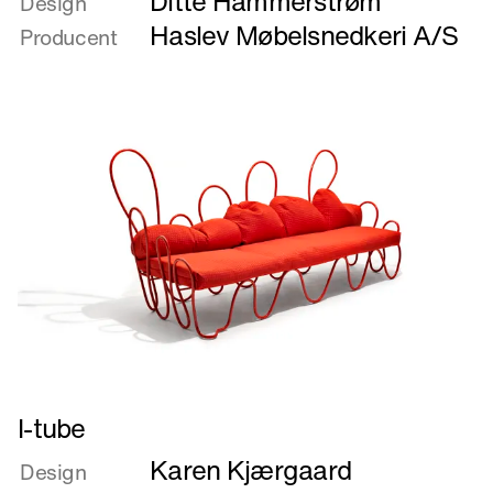
Ditte Hammerstrøm
om
Design
Haslev
Haslev Møbelsnedkeri A/S
Producent
Remix
Læs
I-tube
mere
Karen Kjærgaard
om
Design