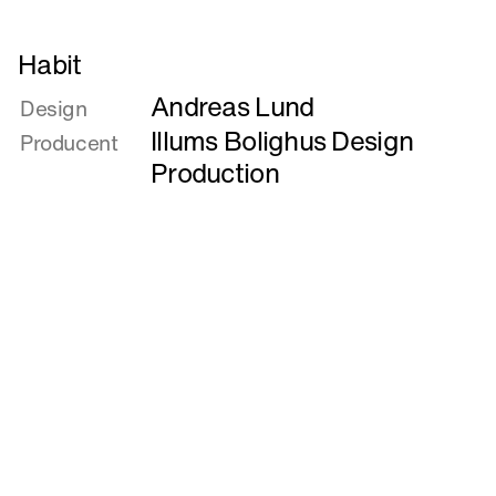
Læs
Habit
mere
Andreas Lund
om
Design
Habit
Illums Bolighus Design
Producent
Production