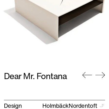
Dear Mr. Fontana
Gå
Gå
til
til
forrige
næste
Design
HolmbäckNordentoft