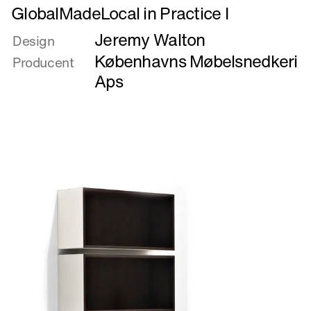
Læs
GlobalMadeLocal in Practice I
mere
Jeremy Walton
om
Design
GlobalMadeLocal
Københavns Møbelsnedkeri
Producent
in
Aps
Practice
I