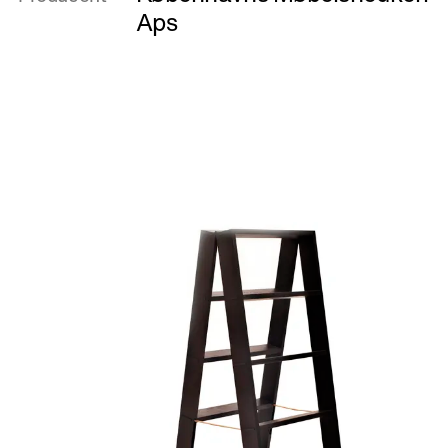
in
Aps
Practice
II