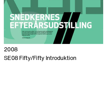
Læs
2008
mere
SE08 Fifty/Fifty Introduktion
om
SE08
Fifty/Fifty
Introduktion