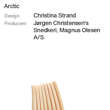
Læs
Arctic
mere
Christina Strand
om
Design
Arctic
Jørgen Christensen's
Producent
Snedkeri
,
Magnus Olesen
A/S