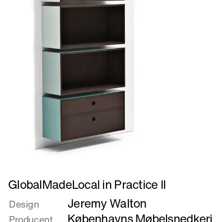
Læs
GlobalMadeLocal in Practice II
mere
Jeremy Walton
om
Design
GlobalMadeLocal
Københavns Møbelsnedkeri
Producent