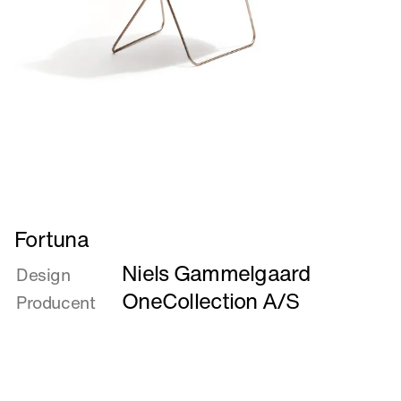
Læs
Fortuna
mere
Niels Gammelgaard
om
Design
Fortuna
OneCollection A/S
Producent