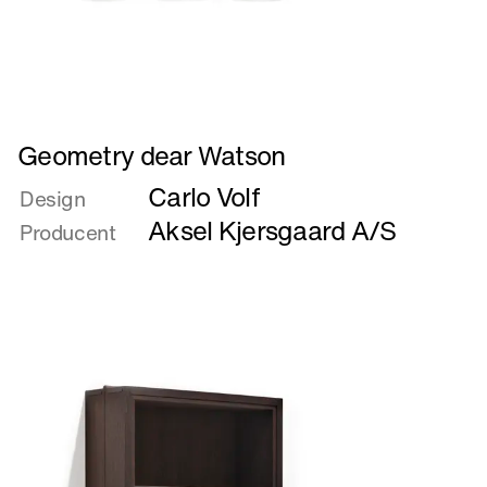
Læs
Geometry dear Watson
mere
Carlo Volf
om
Design
Geometry
Aksel Kjersgaard A/S
Producent
dear
Watson