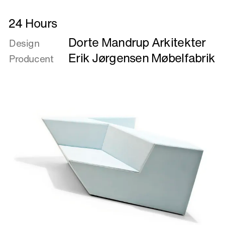
Læs
24 Hours
mere
Dorte Mandrup Arkitekter
om
Design
24
Erik Jørgensen Møbelfabrik
Producent
Hours