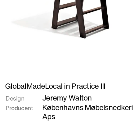
Læs
GlobalMadeLocal in Practice III
mere
Jeremy Walton
om
Design
GlobalMadeLocal
Københavns Møbelsnedkeri
Producent
in
Aps
Practice
III