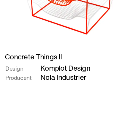
Læs
Concrete Things II
mere
Komplot Design
om
Design
Concrete
Nola Industrier
Producent
Things
II