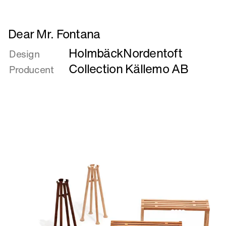
Læs
Dear Mr. Fontana
mere
HolmbäckNordentoft
om
Design
Dear
Collection Källemo AB
Producent
Mr.
Fontana