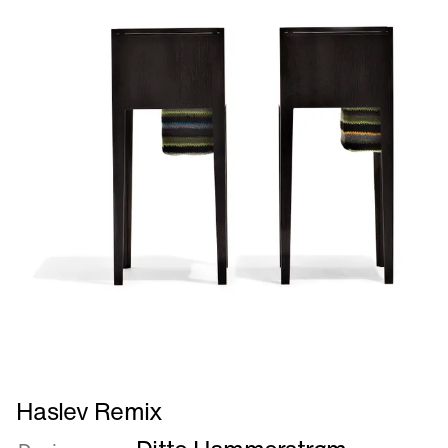
Læs
Haslev Remix
mere