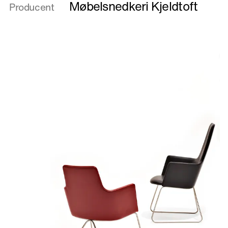
Familie
Møbelsnedkeri Kjeldtoft
Producent
med
ben