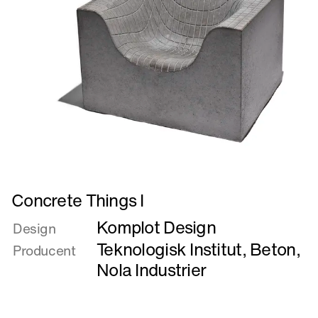
Læs
Concrete Things I
mere
Komplot Design
om
Design
Concrete
Teknologisk Institut, Beton
,
Producent
Things
Nola Industrier
I