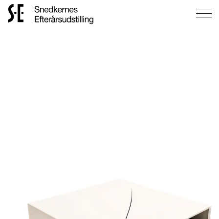
Gå
til
forsiden