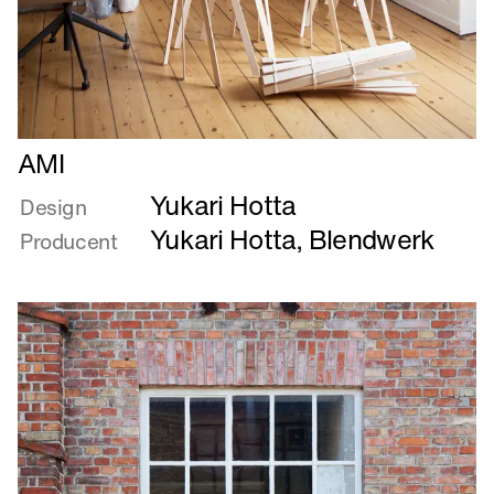
Læs
AMI
mere
Yukari Hotta
om
Design
AMI
Yukari Hotta
,
Blendwerk
Producent