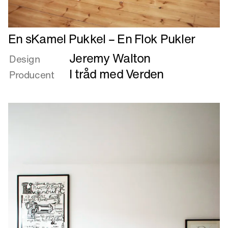
Læs
En sKamel Pukkel – En Flok Pukler
mere
Jeremy Walton
om
Design
En
I tråd med Verden
Producent
sKamel
Pukkel
–
En
Flok
Pukler