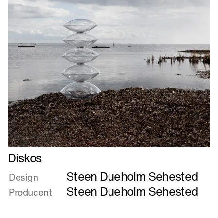
Læs
Diskos
mere
Steen Dueholm Sehested
om
Design
Diskos
Steen Dueholm Sehested
Producent