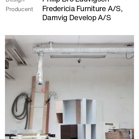
Babel
Fredericia Furniture A/S
,
Producent
Damvig Develop A/S