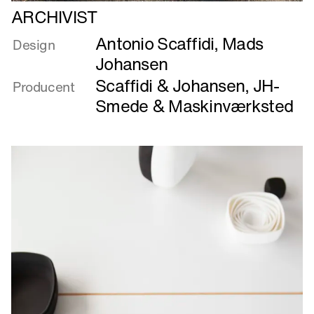
Læs
ARCHIVIST
mere
Antonio Scaffidi
,
Mads
om
Design
ARCHIVIST
Johansen
Scaffidi & Johansen
,
JH-
Producent
Smede & Maskinværksted