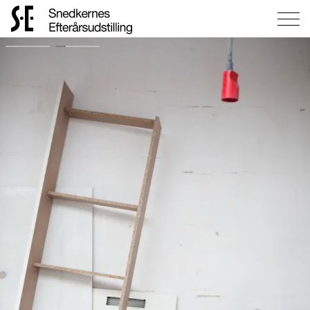
Gå
til
forsiden