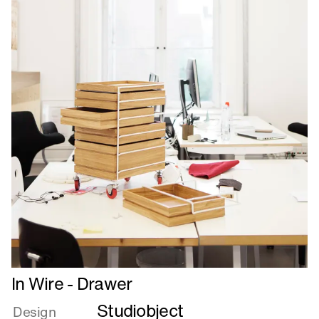
Læs
In Wire - Drawer
mere
Studiobject
om
Design