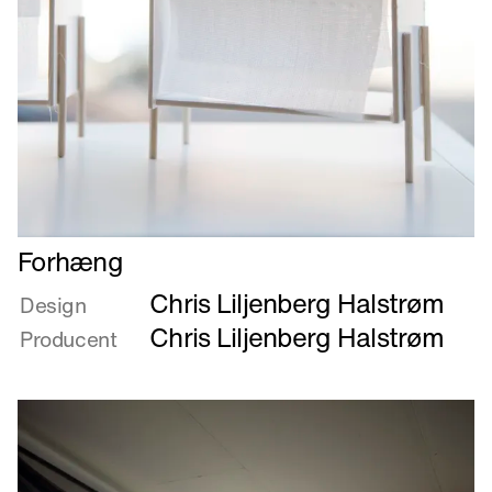
Læs
Forhæng
mere
Chris Liljenberg Halstrøm
om
Design
Forhæng
Chris Liljenberg Halstrøm
Producent