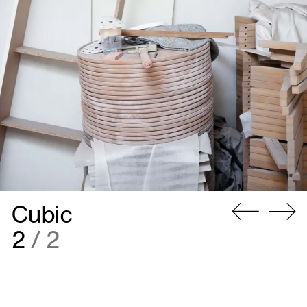
Cubic
Gå
Gå
2
/ 2
til
til
forrige
næste