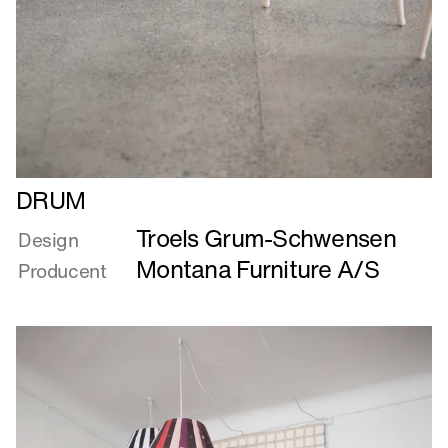
Læs
DRUM
mere
Troels Grum-Schwensen
om
Design
DRUM
Montana Furniture A/S
Producent