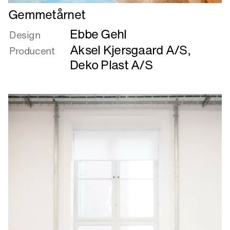
Læs
Gemmetårnet
mere
Ebbe Gehl
om
Design
Gemmetårnet
Aksel Kjersgaard A/S
,
Producent
Deko Plast A/S