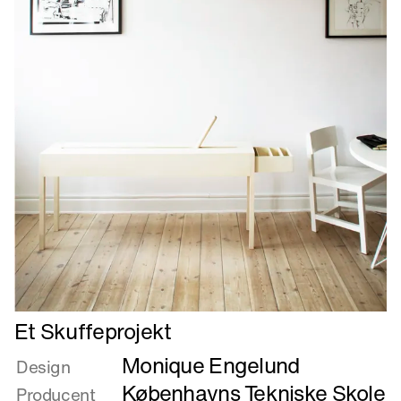
Læs
Et Skuffeprojekt
mere
Monique Engelund
om
Design
Et
Københavns Tekniske Skole
Producent