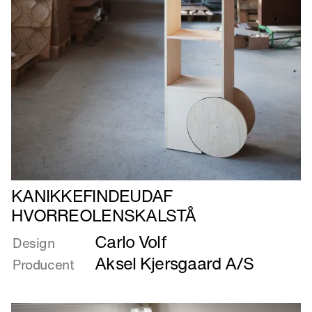
Læs
KANIKKEFINDEUDAF
mere
HVORREOLENSKALSTÅ
om
Carlo Volf
KANIKKEFINDEUDAF
Design
HVORREOLENSKALSTÅ
Aksel Kjersgaard A/S
Producent