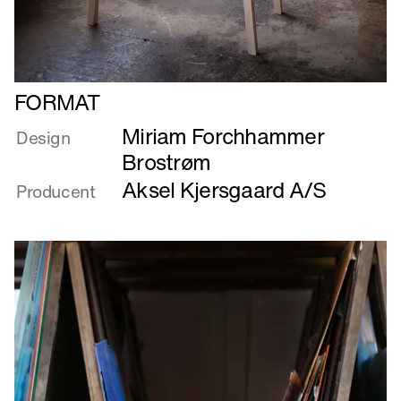
Læs
FORMAT
mere
Miriam Forchhammer
om
Design
FORMAT
Brostrøm
Aksel Kjersgaard A/S
Producent