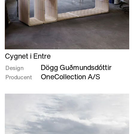
Læs
Cygnet i Entre
mere
Dögg Guðmundsdóttir
om
Design
Cygnet
OneCollection A/S
Producent
i
Entre