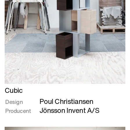
Læs
Cubic
mere
Poul Christiansen
om
Design
Cubic
Jönsson Invent A/S
Producent