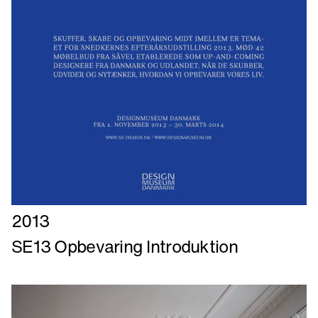
Læs
2013
mere
SE13 Opbevaring Introduktion
om
SE13
Opbevaring
Introduktion