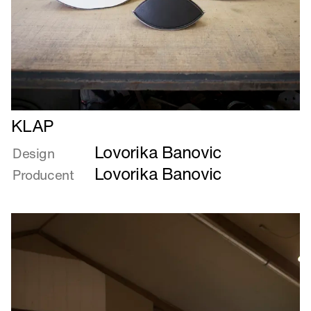
Læs
KLAP
mere
Lovorika Banovic
om
Design
KLAP
Lovorika Banovic
Producent