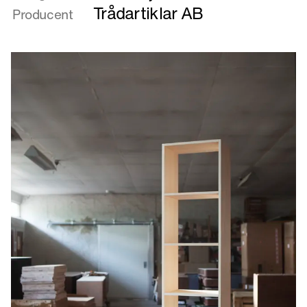
In
Trådartiklar AB
Producent
Wire
-
Drawer