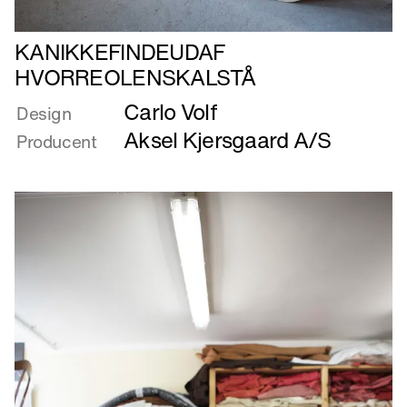
Læs
KANIKKEFINDEUDAF
mere
HVORREOLENSKALSTÅ
om
Carlo Volf
KANIKKEFINDEUDAF
Design
HVORREOLENSKALSTÅ
Aksel Kjersgaard A/S
Producent