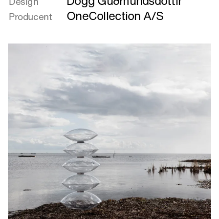
Dögg Guðmundsdóttir
om
Design
Cygnet
OneCollection A/S
Producent
i
Entre