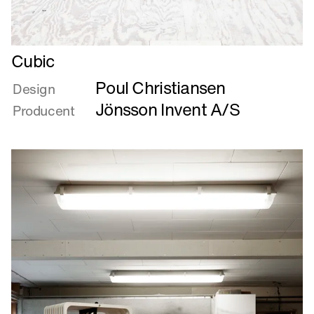
Læs
Cubic
mere
Poul Christiansen
om
Design
Cubic
Jönsson Invent A/S
Producent