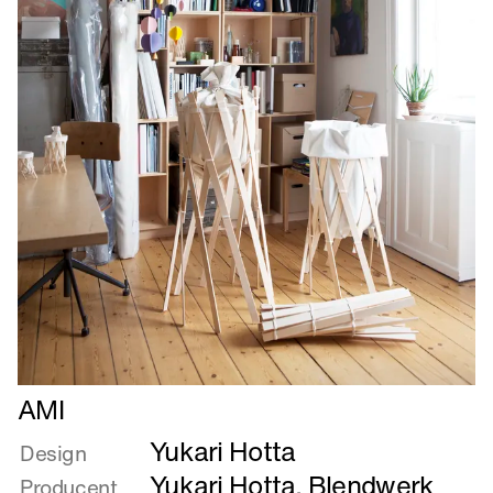
Læs
AMI
mere
Yukari Hotta
om
Design
AMI
Yukari Hotta
,
Blendwerk
Producent