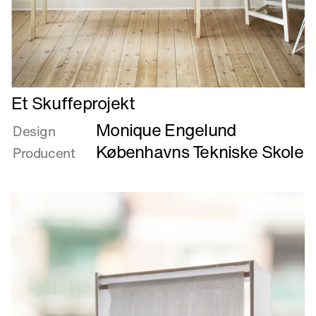
Læs
Et Skuffeprojekt
mere
Monique Engelund
om
Design
Et
Københavns Tekniske Skole
Producent
Skuffeprojekt