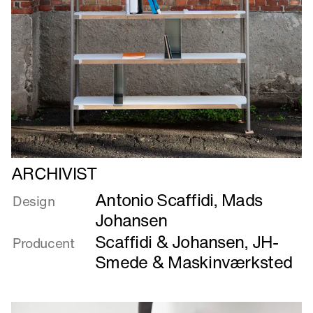
Læs
ARCHIVIST
mere
Antonio Scaffidi
,
Mads
om
Design
ARCHIVIST
Johansen
Scaffidi & Johansen
,
JH-
Producent
Smede & Maskinværksted