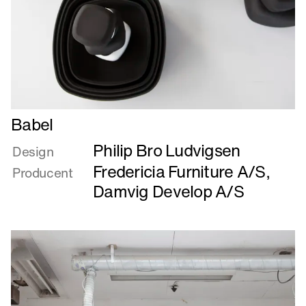
Læs
Babel
mere
Philip Bro Ludvigsen
om
Design
Babel
Fredericia Furniture A/S
,
Producent
Damvig Develop A/S