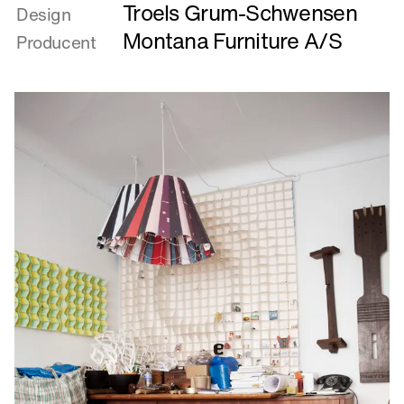
Troels Grum-Schwensen
om
Design
DRUM
Montana Furniture A/S
Producent