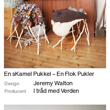
Læs
En sKamel Pukkel – En Flok Pukler
mere
Jeremy Walton
om
Design
En
I tråd med Verden
Producent
sKamel
Pukkel
–