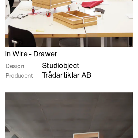
Læs
In Wire - Drawer
mere
Studiobject
om
Design
In
Trådartiklar AB
Producent
Wire
-
Drawer