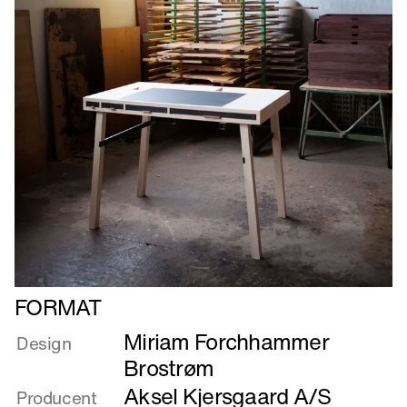
Læs
FORMAT
mere
Miriam Forchhammer
om
Design
FORMAT
Brostrøm
Aksel Kjersgaard A/S
Producent