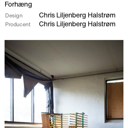
Læs
Forhæng
mere
Chris Liljenberg Halstrøm
om
Design
Forhæng
Chris Liljenberg Halstrøm
Producent