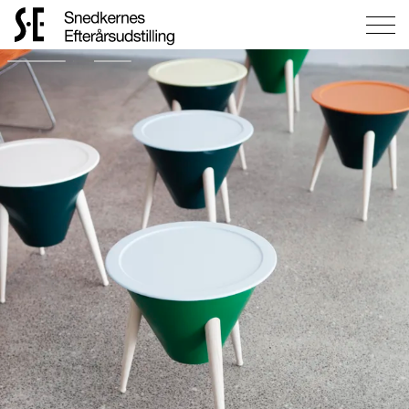
Gå
til
forsiden