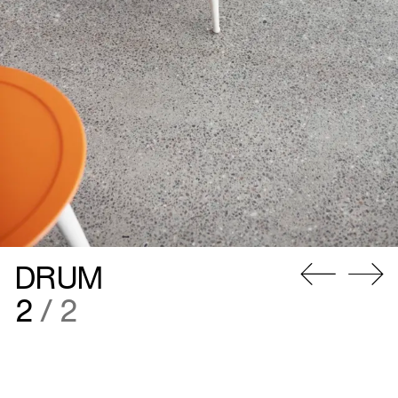
DRUM
Gå
Gå
1
/ 2
til
til
forrige
næste