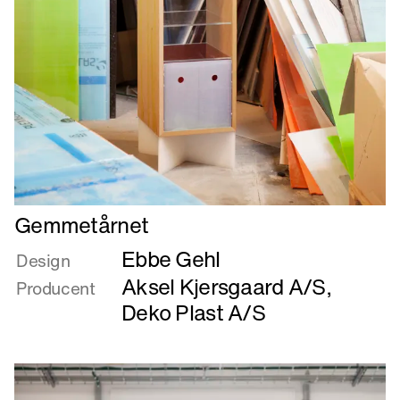
Læs
Gemmetårnet
mere
Ebbe Gehl
om
Design
Gemmetårnet
Aksel Kjersgaard A/S
,
Producent
Deko Plast A/S