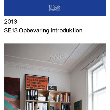
Læs
2013
mere
SE13 Opbevaring Introduktion
om
SE13
Opbevaring
Introduktion