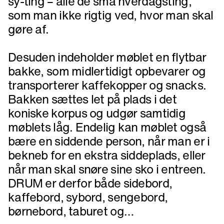
sy-ting – alle de små hverdagsting,
som man ikke rigtig ved, hvor man skal
gøre af.
Desuden indeholder møblet en flytbar
bakke, som midlertidigt opbevarer og
transporterer kaffekopper og snacks.
Bakken sættes let på plads i det
koniske korpus og udgør samtidig
møblets låg. Endelig kan møblet også
bære en siddende person, når man er i
bekneb for en ekstra siddeplads, eller
når man skal snøre sine sko i entreen.
DRUM er derfor både sidebord,
kaffebord, sybord, sengebord,
børnebord, taburet og…