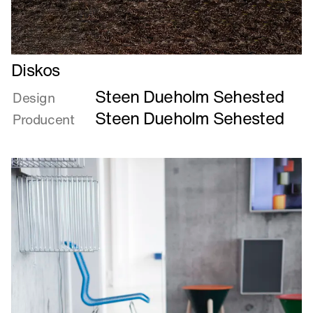
Læs
Diskos
mere
Steen Dueholm Sehested
om
Design
Diskos
Steen Dueholm Sehested
Producent