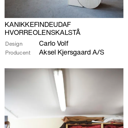
Læs
KANIKKEFINDEUDAF
mere
HVORREOLENSKALSTÅ
om
Carlo Volf
KANIKKEFINDEUDAF
Design
HVORREOLENSKALSTÅ
Aksel Kjersgaard A/S
Producent