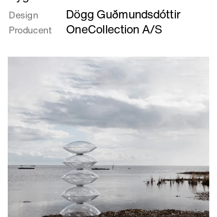
mere
Dögg Guðmundsdóttir
om
Design
Cygnet
OneCollection A/S
Producent
i
Entre