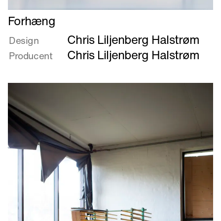
Læs
Forhæng
mere
Chris Liljenberg Halstrøm
om
Design
Forhæng
Chris Liljenberg Halstrøm
Producent