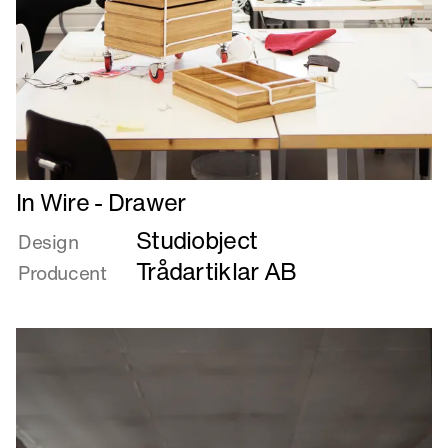
Læs
In Wire - Drawer
mere
Studiobject
om
Design
In
Trådartiklar AB
Producent
Wire
-
Drawer