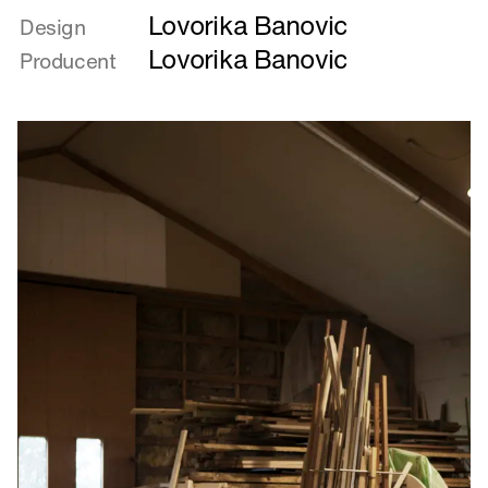
Lovorika Banovic
om
Design
KLAP
Lovorika Banovic
Producent