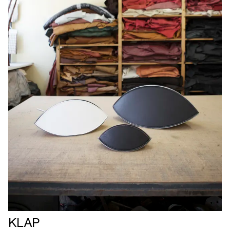
Læs
KLAP
mere