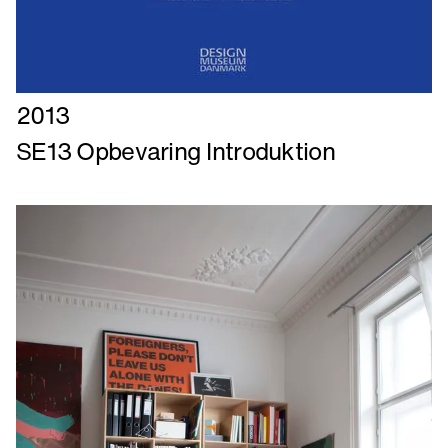
Læs
2013
mere
SE13 Opbevaring Introduktion
om
SE13
Opbevaring
Introduktion