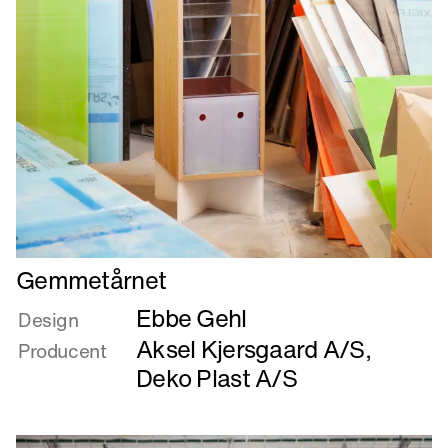
Læs
Gemmetårnet
mere
Ebbe Gehl
om
Design
Gemmetårnet
Aksel Kjersgaard A/S
,
Producent
Deko Plast A/S