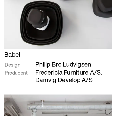
Læs
Babel
mere
Philip Bro Ludvigsen
om
Design
Babel
Fredericia Furniture A/S
,
Producent
Damvig Develop A/S