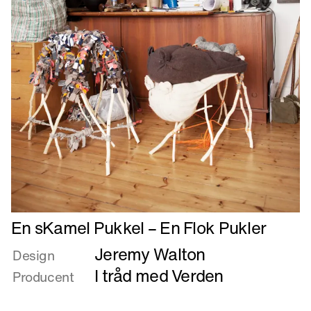
Læs
En sKamel Pukkel – En Flok Pukler
mere
Jeremy Walton
om
Design
En
I tråd med Verden
Producent
sKamel
Pukkel