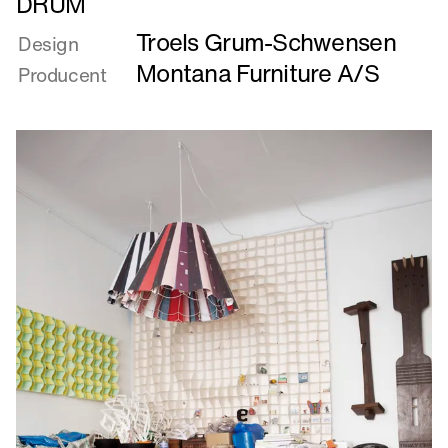
DRUM
mere
Troels Grum-Schwensen
om
Design
DRUM
Montana Furniture A/S
Producent