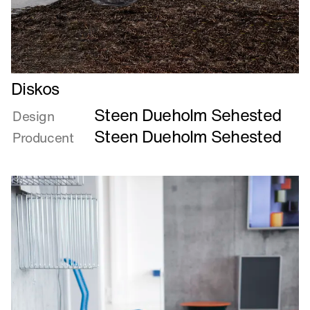
Læs
Diskos
mere
Steen Dueholm Sehested
om
Design
Diskos
Steen Dueholm Sehested
Producent