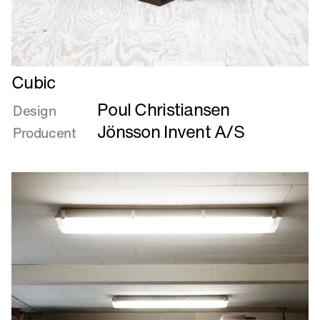
Læs
Cubic
mere
Poul Christiansen
om
Design
Cubic
Jönsson Invent A/S
Producent