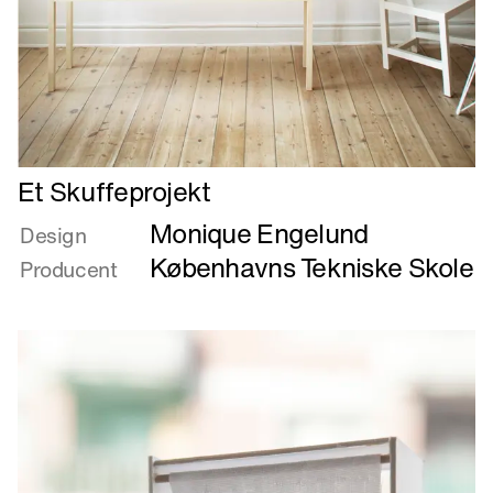
Læs
Et Skuffeprojekt
mere
Monique Engelund
om
Design
Et
Københavns Tekniske Skole
Producent
Skuffeprojekt