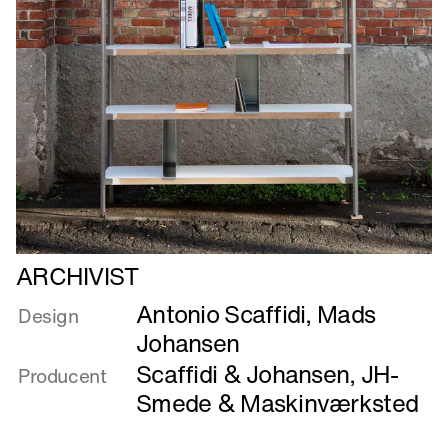
Læs
ARCHIVIST
mere
Antonio Scaffidi
,
Mads
om
Design
ARCHIVIST
Johansen
Scaffidi & Johansen
,
JH-
Producent
Smede & Maskinværksted