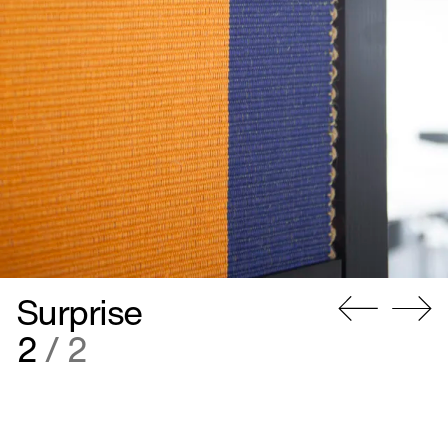
Surprise
Gå
Gå
2
/ 2
til
til
forrige
næste