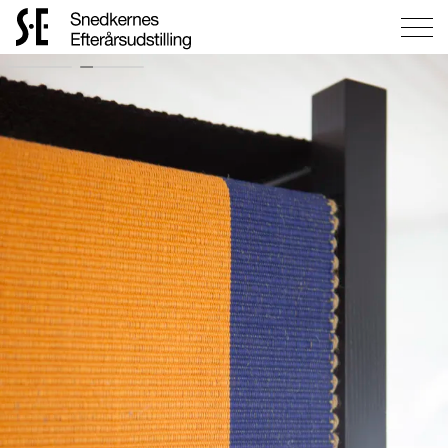
Gå
til
forsiden