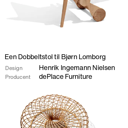
Læs
Een Dobbeltstol til Bjørn Lomborg
mere
Henrik Ingemann Nielsen
om
Design
Een
dePlace Furniture
Producent
Dobbeltstol
til
Bjørn
Lomborg