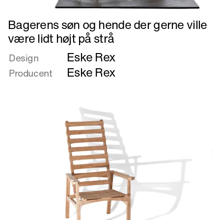
Læs
Bagerens søn og hende der gerne ville
mere
være lidt højt på strå
om
Eske Rex
Bagerens
Design
søn
Eske Rex
Producent
og
hende
der
gerne
ville
være
lidt
højt
på
strå