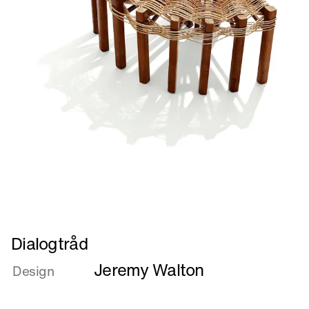
Læs
Dialogtråd
mere
Jeremy Walton
om
Design
Dialogtråd