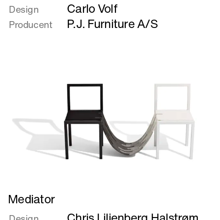
Carlo Volf
om
Design
Major
P.J. Furniture A/S
Producent
&
Minor
Læs
Mediator
mere
Chris Liljenberg Halstrøm
om
Design