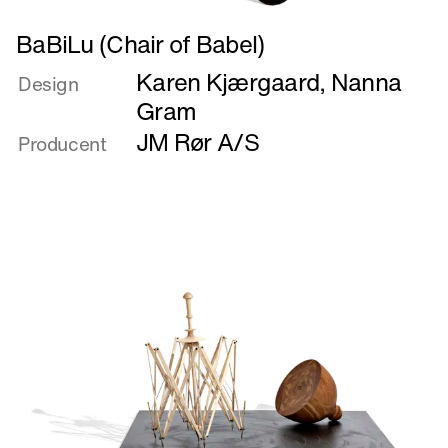
Læs
BaBiLu (Chair of Babel)
mere
Karen Kjærgaard
,
Nanna
om
Design
BaBiLu
Gram
(Chair
JM Rør A/S
Producent
of
Babel)