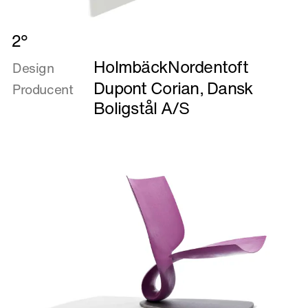
Læs
2°
mere
HolmbäckNordentoft
om
Design
2°
Dupont Corian
,
Dansk
Producent
Boligstål A/S