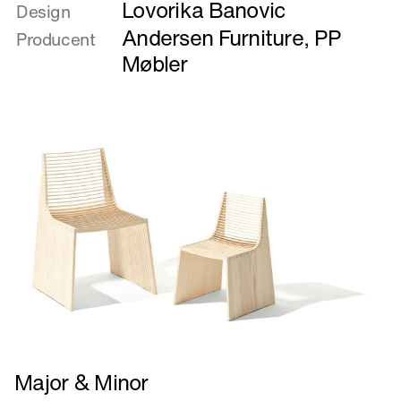
Lovorika Banovic
om
Design
Lova
Andersen Furniture
,
PP
Producent
stol
Møbler
Læs
Major & Minor
mere