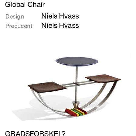
Læs
Global Chair
mere
Niels Hvass
om
Design
Global
Niels Hvass
Producent
Chair
Læs
GRADSFORSKEL?