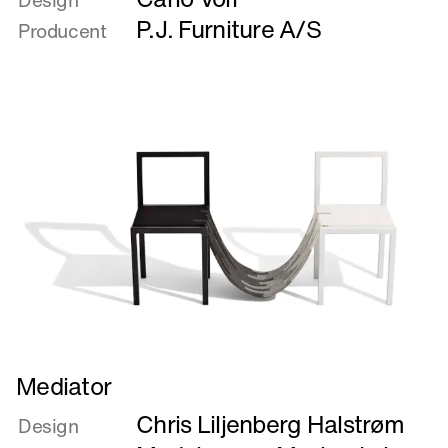
Design
Major
P.J. Furniture A/S
Producent
&
Minor
Læs
Mediator
mere
Chris Liljenberg Halstrøm
om
Design
Mediator