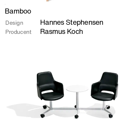
Læs
Bamboo
mere
Hannes Stephensen
om
Design
Bamboo
Rasmus Koch
Producent