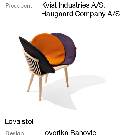
Linedanser
Kvist Industries A/S
,
Producent
Haugaard Company A/S
Læs
Lova stol
mere
Lovorika Banovic
om
Design