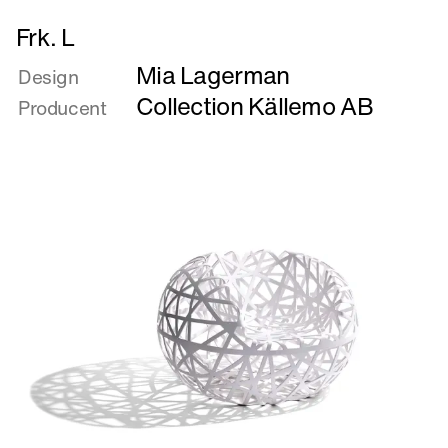
Læs
Frk. L
mere
Mia Lagerman
om
Design
Frk.
Collection Källemo AB
Producent
L