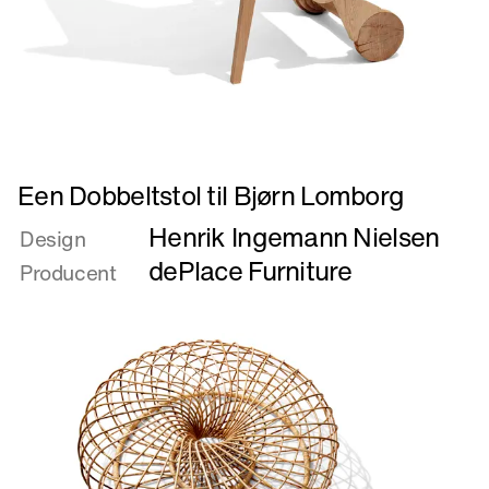
Læs
Een Dobbeltstol til Bjørn Lomborg
mere
Henrik Ingemann Nielsen
om
Design
Een
dePlace Furniture
Producent
Dobbeltstol
til
Bjørn
Lomborg