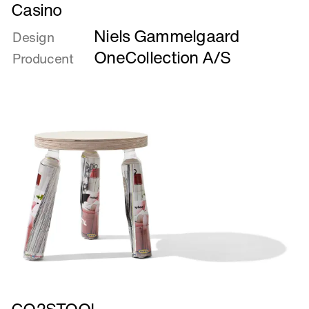
Læs
Casino
mere
Niels Gammelgaard
om
Design
Casino
OneCollection A/S
Producent
Læs
CO2STOOL