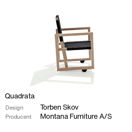
Læs
Quadrata
mere
Torben Skov
om
Design
Quadrata
Montana Furniture A/S
Producent