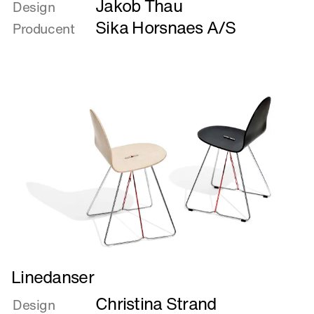
Jakob Thau
om
Design
Katana
Sika Horsnaes A/S
Producent
Læs
Linedanser
mere
Christina Strand
om
Design