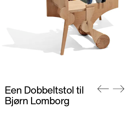
Een Dobbeltstol til
Gå
Gå
Bjørn Lomborg
til
til
forrige
næste