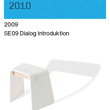
Læs
2009
mere
SE09 Dialog Introduktion
om
SE09
Dialog
Introduktion