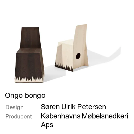
Læs
Ongo-bongo
mere
Søren Ulrik Petersen
om
Design
Ongo-
Københavns Møbelsnedkeri
Producent
bongo
Aps