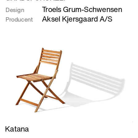
mere
Troels Grum-Schwensen
om
Design
GRADSFORSKEL?
Aksel Kjersgaard A/S
Producent
Læs
Katana
mere