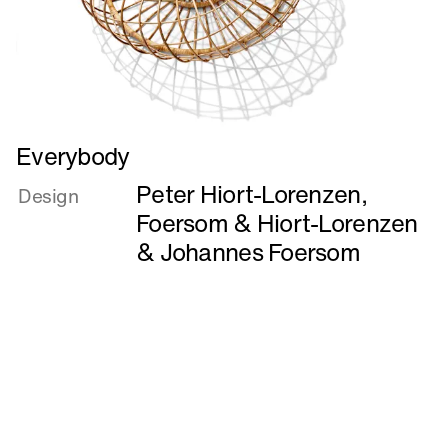
Læs
Everybody
mere
Peter Hiort-Lorenzen
,
om
Design
Everybody
Foersom & Hiort-Lorenzen
&
Johannes Foersom