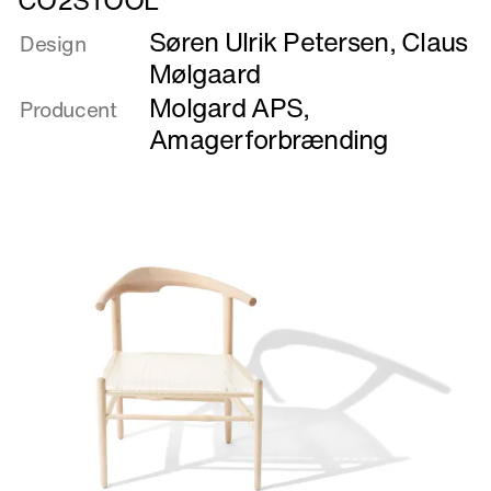
mere
Søren Ulrik Petersen
,
Claus
om
Design
CO2STOOL
Mølgaard
Molgard APS
,
Producent
Amagerforbrænding