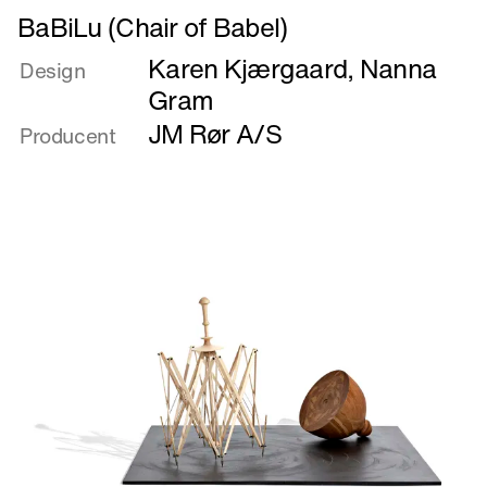
Læs
BaBiLu (Chair of Babel)
mere
Karen Kjærgaard
,
Nanna
om
Design
BaBiLu
Gram
(Chair
JM Rør A/S
Producent
of
Babel)