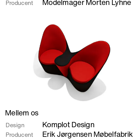
Modelmager Morten Lyhne
Producent
Læs
Mellem os
mere
Komplot Design
om
Design
Mellem
Erik Jørgensen Møbelfabrik
Producent