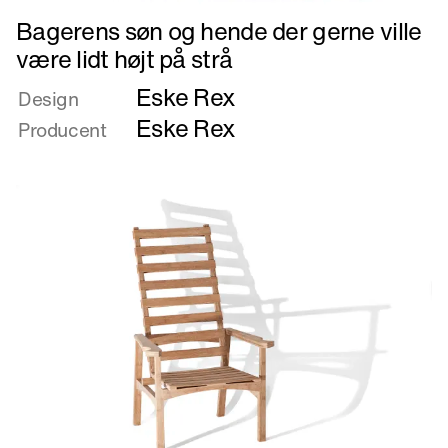
Læs
Bagerens søn og hende der gerne ville
mere
være lidt højt på strå
om
Eske Rex
Bagerens
Design
søn
Eske Rex
Producent
og
hende
der
gerne
ville
være
lidt
højt
på
strå