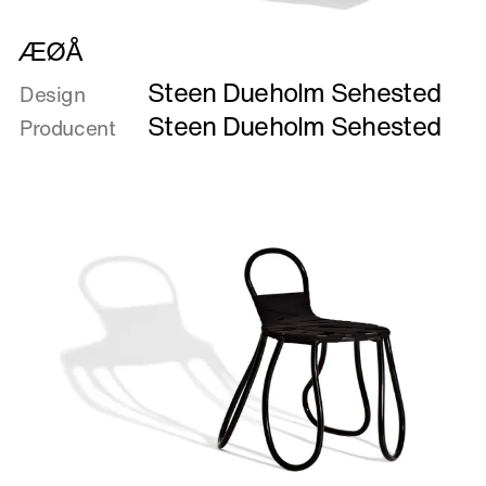
Læs
ÆØÅ
mere
Steen Dueholm Sehested
om
Design
ÆØÅ
Steen Dueholm Sehested
Producent