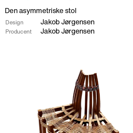
Læs
Den asymmetriske stol
mere
Jakob Jørgensen
om
Design
Den
Jakob Jørgensen
Producent
asymmetriske
stol