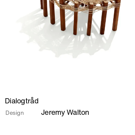
Læs
Dialogtråd
mere
Jeremy Walton
om
Design
Dialogtråd