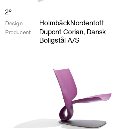
Læs
2°
mere
HolmbäckNordentoft
om
Design
2°
Dupont Corian
,
Dansk
Producent
Boligstål A/S