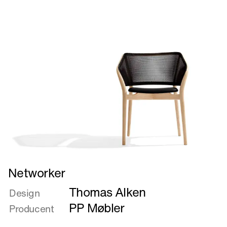
os
Læs
Networker
mere
Thomas Alken
om
Design
Networker
PP Møbler
Producent