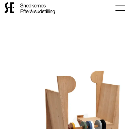
Gå
til
forsiden