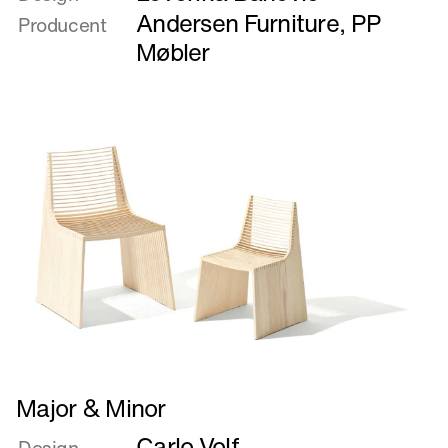
Lova
Andersen Furniture
,
PP
Producent
stol
Møbler
Læs
Major & Minor
mere
Carlo Volf
om