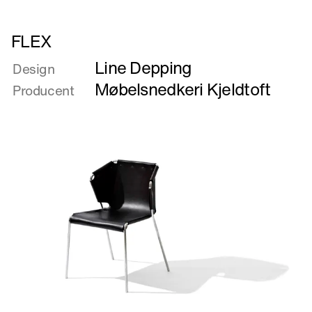
Læs
FLEX
mere
Line Depping
om
Design
FLEX
Møbelsnedkeri Kjeldtoft
Producent