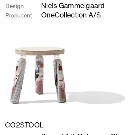
Niels Gammelgaard
om
Design
Casino
OneCollection A/S
Producent
Læs
CO2STOOL
mere