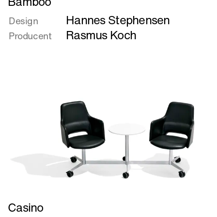
Bamboo
mere
Hannes Stephensen
om
Design
Bamboo
Rasmus Koch
Producent
Læs
Casino
mere