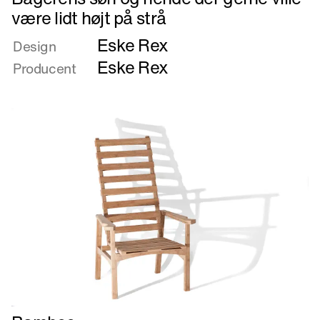
mere
være lidt højt på strå
om
Eske Rex
Bagerens
Design
søn
Eske Rex
Producent
og
hende
der
gerne
ville
være
lidt
højt
på
strå
Læs