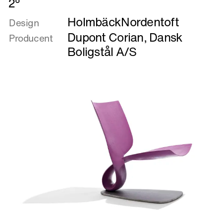
2°
mere
HolmbäckNordentoft
om
Design
2°
Dupont Corian
,
Dansk
Producent
Boligstål A/S