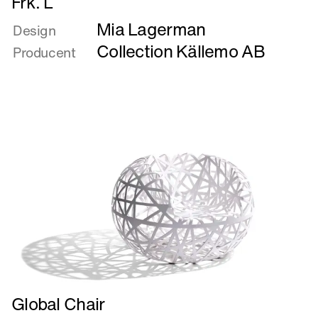
Frk. L
mere
Mia Lagerman
om
Design
Frk.
Collection Källemo AB
Producent
L
Læs
Global Chair
mere