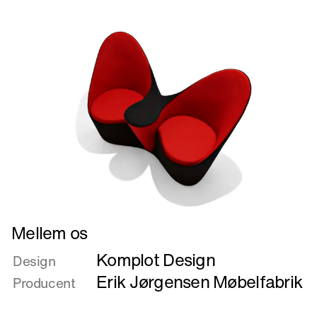
Læs
Mellem os
mere
Komplot Design
om
Design
Mellem
Erik Jørgensen Møbelfabrik
Producent
os