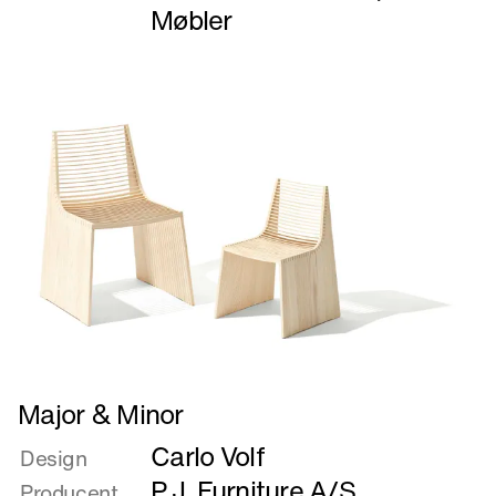
stol
Møbler
Læs
Major & Minor
mere
Carlo Volf
om
Design
Major
P.J. Furniture A/S
Producent