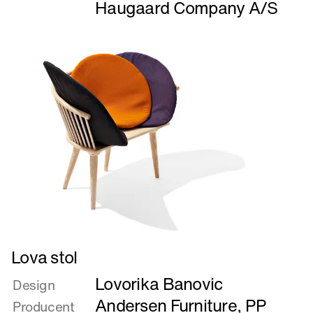
Haugaard Company A/S
Læs
Lova stol
mere
Lovorika Banovic
om
Design
Lova
Andersen Furniture
,
PP
Producent