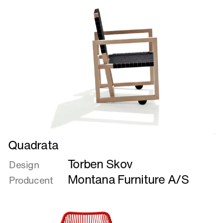
Læs
Quadrata
mere
Torben Skov
om
Design
Quadrata
Montana Furniture A/S
Producent