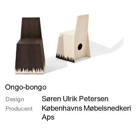
Læs
Ongo-bongo
mere
Søren Ulrik Petersen
om
Design
Ongo-
Københavns Møbelsnedkeri
Producent
bongo
Aps