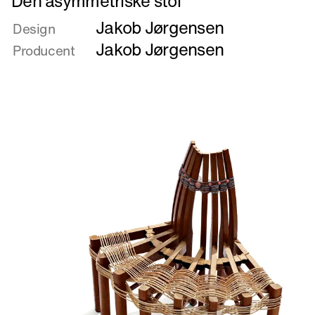
Den asymmetriske stol
mere
Jakob Jørgensen
om
Design
Den
Jakob Jørgensen
Producent
asymmetriske
stol