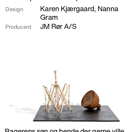
mere
Karen Kjærgaard
,
Nanna
om
Design
BaBiLu
Gram
(Chair
JM Rør A/S
Producent
of
Babel)
Læs
Bagerens søn og hende der gerne ville