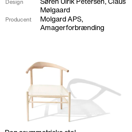
Søren Ulrik Petersen
,
Claus
om
Design
CO2STOOL
Mølgaard
Molgard APS
,
Producent
Amagerforbrænding
Læs