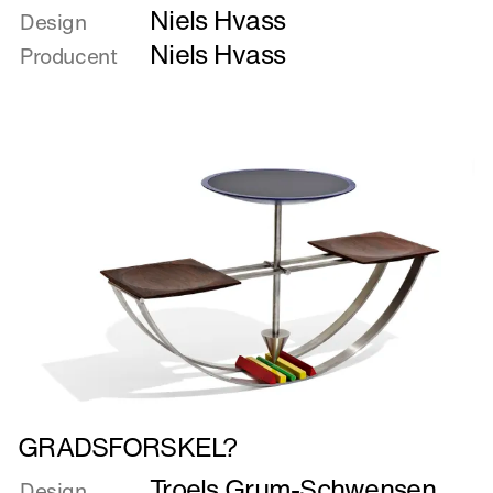
Niels Hvass
om
Design
Global
Niels Hvass
Producent
Chair
Læs
GRADSFORSKEL?
mere
Troels Grum-Schwensen
om
Design