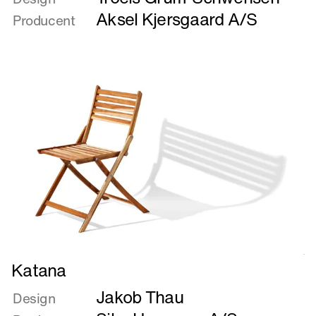
GRADSFORSKEL?
Aksel Kjersgaard A/S
Producent
Læs
Katana
mere
Jakob Thau
om
Design
Katana