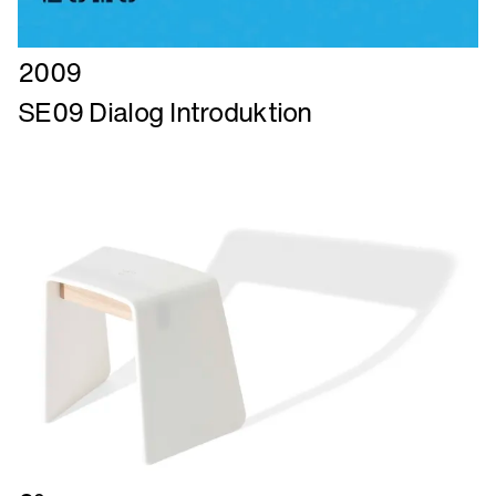
Læs
2009
mere
SE09 Dialog Introduktion
om
SE09
Dialog
Introduktion
Læs