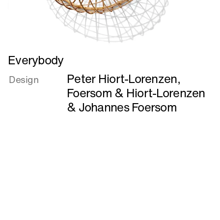
Læs
Everybody
mere
Peter Hiort-Lorenzen
,
om
Design
Everybody
Foersom & Hiort-Lorenzen
&
Johannes Foersom