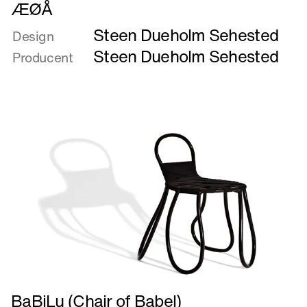
Læs
ÆØÅ
mere
Steen Dueholm Sehested
om
Design
ÆØÅ
Steen Dueholm Sehested
Producent
Læs
BaBiLu (Chair of Babel)