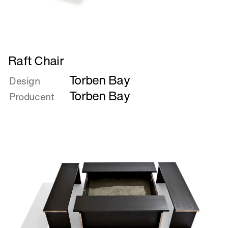
Læs
Raft Chair
mere
Torben Bay
om
Design
Raft
Torben Bay
Producent
Chair