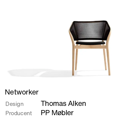
Læs
Networker
mere
Thomas Alken
om
Design
Networker
PP Møbler
Producent