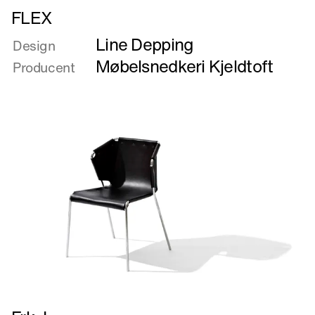
Læs
FLEX
mere
Line Depping
om
Design
FLEX
Møbelsnedkeri Kjeldtoft
Producent
Læs