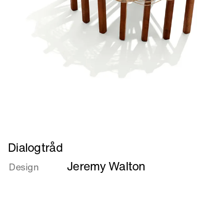
Læs
Dialogtråd
mere
Jeremy Walton
om
Design
Dialogtråd