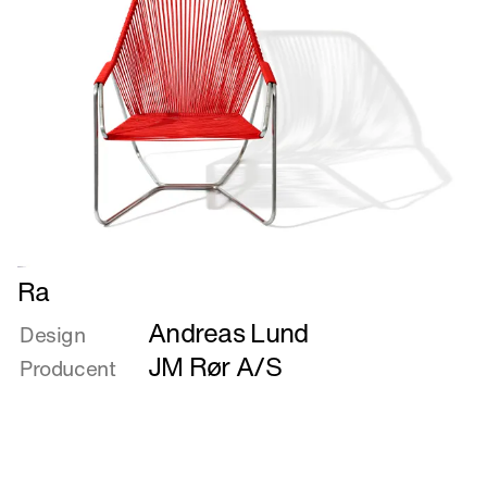
Læs
Ra
mere
Andreas Lund
om
Design
Ra
JM Rør A/S
Producent