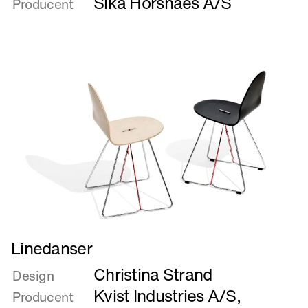
Sika Horsnaes A/S
Producent
Læs
Linedanser
mere
Christina Strand
om
Design
Linedanser
Kvist Industries A/S
,
Producent