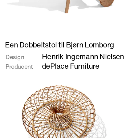
Læs
Een Dobbeltstol til Bjørn Lomborg
mere
Henrik Ingemann Nielsen
om
Design
Een
dePlace Furniture
Producent
Dobbeltstol
til
Bjørn
Lomborg