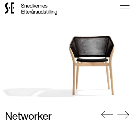
Gå
til
forsiden
Networker
Gå
Gå
til
til