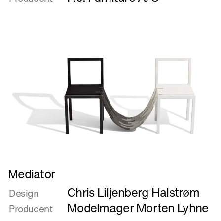
&
Minor
Læs
Mediator
mere
Chris Liljenberg Halstrøm
om
Design
Mediator
Modelmager Morten Lyhne
Producent