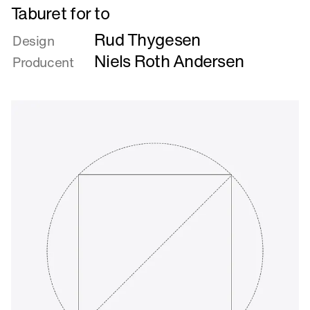
Læs
Taburet for to
mere
Rud Thygesen
om
Design
Taburet
Niels Roth Andersen
Producent
for
to