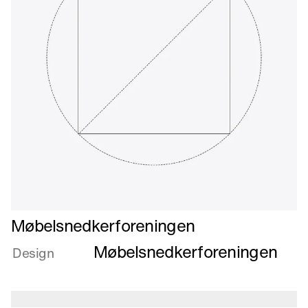
Læs
Møbelsnedkerforeningen
mere
Møbelsnedkerforeningen
om
Design
Møbelsnedkerforeningen