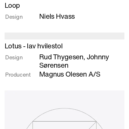
urne
Læs
Loop
mere
Niels Hvass
om
Design
Loop
Læs
Lotus - lav hvilestol
mere
Rud Thygesen
,
Johnny
om
Design
Lotus
Sørensen
-
Magnus Olesen A/S
Producent
lav
hvilestol