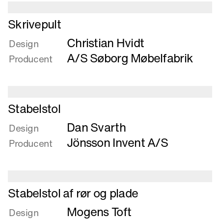
Læs
Skrivepult
mere
Christian Hvidt
om
Design
Skrivepult
A/S Søborg Møbelfabrik
Producent
Læs
Stabelstol
mere
Dan Svarth
om
Design
Stabelstol
Jönsson Invent A/S
Producent
Læs
Stabelstol af rør og plade
mere
Mogens Toft
om
Design