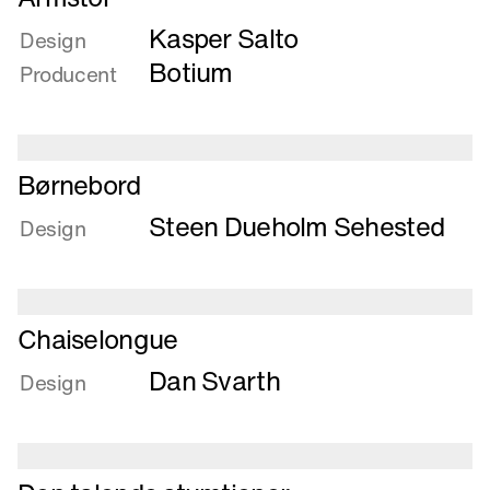
mere
Kasper Salto
om
Design
Armstol
Botium
Producent
Læs
Børnebord
mere
Steen Dueholm Sehested
om
Design
Børnebord
Læs
Chaiselongue
mere
Dan Svarth
om
Design
Chaiselongue
Læs