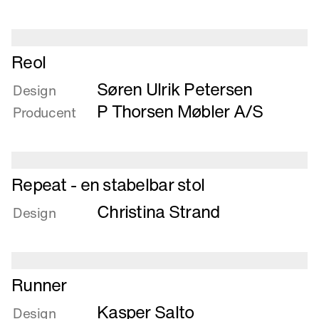
Læs
Reol
mere
Søren Ulrik Petersen
om
Design
Reol
P Thorsen Møbler A/S
Producent
Læs
Repeat - en stabelbar stol
mere
Christina Strand
om
Design
Repeat
-
en
Læs
stabelbar
Runner
mere
stol
Kasper Salto
om
Design