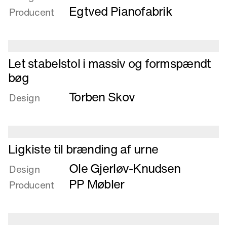
Lav
Egtved Pianofabrik
Producent
stol
i
plademateriale
Læs
Let stabelstol i massiv og formspændt
mere
bøg
om
Torben Skov
Let
Design
stabelstol
i
massiv
og
Læs
Ligkiste til brænding af urne
formspændt
mere
Ole Gjerløv-Knudsen
bøg
om
Design
Ligkiste
PP Møbler
Producent
til
brænding
af