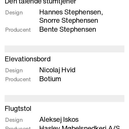
Den talende stumtjener
mere
Hannes Stephensen
,
om
Design
Den
Snorre Stephensen
talende
Bente Stephensen
Producent
stumtjener
Læs
Elevationsbord
mere
Nicolaj Hvid
om
Design
Elevationsbord
Botium
Producent
Læs
Flugtstol
mere
Aleksej Iskos
om
Design
Flugtstol
Haslev Møbelsnedkeri A/S
Producent