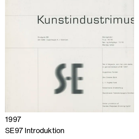
Læs
1997
mere
SE97 Introduktion
om
SE97