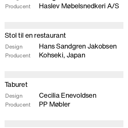
Stole
Haslev Møbelsnedkeri A/S
Producent
Læs
Stol til en restaurant
mere
Hans Sandgren Jakobsen
om
Design
Stol
Kohseki, Japan
Producent
til
en
restaurant
Læs
Taburet
mere
Cecilia Enevoldsen
om
Design
Taburet
PP Møbler
Producent