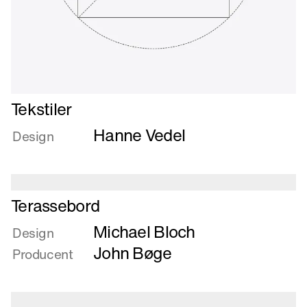
Læs
Tekstiler
mere
Hanne Vedel
om
Design
Tekstiler
Læs
Terassebord
mere
Michael Bloch
om
Design
Terassebord
John Bøge
Producent