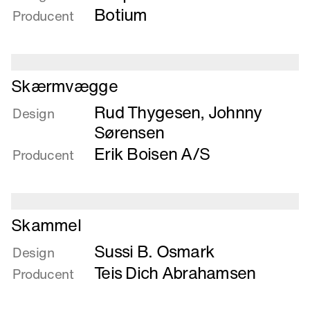
Runner
Botium
Producent
Læs
Skærmvægge
mere
Rud Thygesen
,
Johnny
om
Design
Skærmvægge
Sørensen
Erik Boisen A/S
Producent
Læs
Skammel
mere
Sussi B. Osmark
om
Design
Skammel
Teis Dich Abrahamsen
Producent