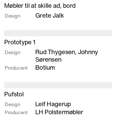
Læs
Møbler til at skille ad, bord
mere
Grete Jalk
om
Design
Møbler
til
at
Læs
skille
Prototype 1
mere
ad,
Rud Thygesen
,
Johnny
om
Design
bord
Prototype
Sørensen
1
Botium
Producent
Læs
Pufstol
mere
Leif Hagerup
om
Design
Pufstol
LH Polstermøbler
Producent