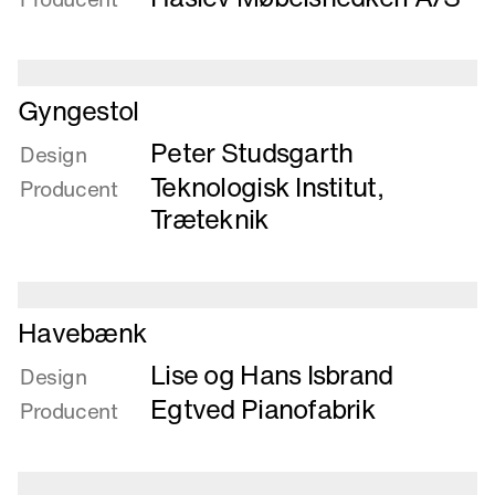
Læs
Gyngestol
mere
Peter Studsgarth
om
Design
Gyngestol
Teknologisk Institut,
Producent
Træteknik
Læs
Havebænk
mere
Lise og Hans Isbrand
om
Design
Havebænk
Egtved Pianofabrik
Producent