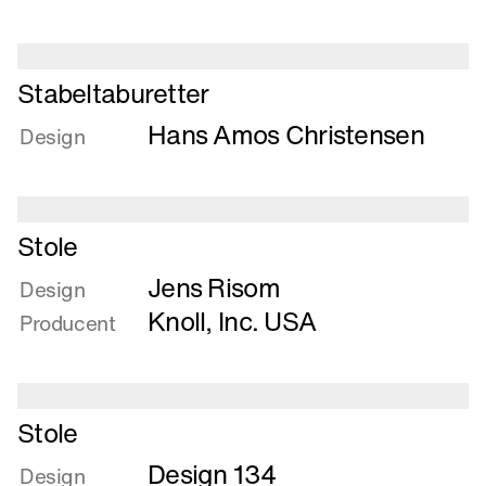
Stabelstol
af
rør
Læs
og
Stabeltaburetter
mere
plade
Hans Amos Christensen
om
Design
Stabeltaburetter
Læs
Stole
mere
Jens Risom
om
Design
Stole
Knoll, Inc. USA
Producent
Læs
Stole
mere
Design 134
om
Design