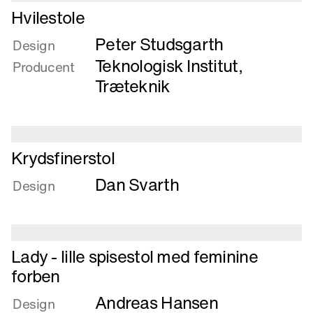
Læs
Hvilestole
mere
Peter Studsgarth
om
Design
Hvilestole
Teknologisk Institut,
Producent
Træteknik
Læs
Krydsfinerstol
mere
Dan Svarth
om
Design
Krydsfinerstol
Læs
Lady - lille spisestol med feminine
mere
forben
om
Andreas Hansen
Lady
Design