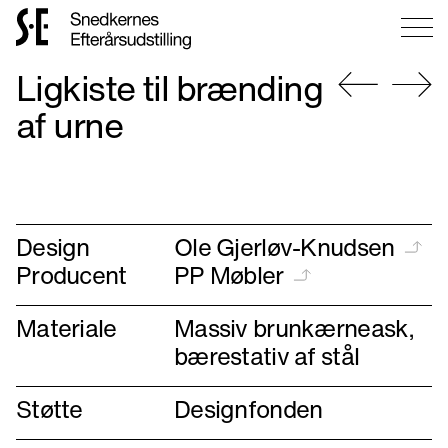
Gå
Ligkiste til brænding
til
forsiden
Gå
Gå
af urne
til
til
forrige
næste
Design
Ole Gjerløv-Knudsen
Producent
PP Møbler
Materiale
Massiv brunkærneask,
bærestativ af stål
Støtte
Designfonden