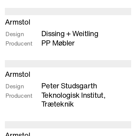
Introduktion
Læs
Armstol
mere
Dissing + Weitling
om
Design
Armstol
PP Møbler
Producent
Læs
Armstol
mere
Peter Studsgarth
om
Design
Armstol
Teknologisk Institut,
Producent
Træteknik
Læs
Armstol