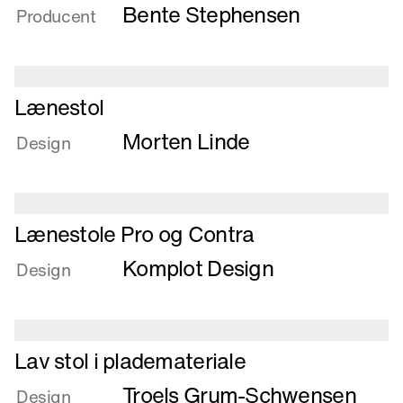
-
Bente Stephensen
Producent
lille
spisestol
med
feminine
Læs
Lænestol
forben
mere
Morten Linde
om
Design
Lænestol
Læs
Lænestole Pro og Contra
mere
Komplot Design
om
Design
Lænestole
Pro
og
Læs
Contra
Lav stol i plademateriale
mere
Troels Grum-Schwensen
om
Design