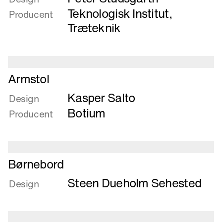
Armstol
Teknologisk Institut,
Producent
Træteknik
Læs
Armstol
mere
Kasper Salto
om
Design
Armstol
Botium
Producent
Læs
Børnebord
mere
Steen Dueholm Sehested
om
Design
Børnebord