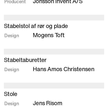
Jönsson Invent A/S
Producent
Læs
Stabelstol af rør og plade
mere
Mogens Toft
om
Design
Stabelstol
af
rør
Læs
og
Stabeltaburetter
mere
plade
Hans Amos Christensen
om
Design
Stabeltaburetter
Læs
Stole
mere
Jens Risom
om
Design