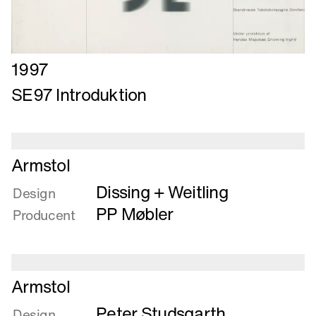
Læs
1997
mere
SE97 Introduktion
om
SE97
Introduktion
Læs
Armstol
mere
Dissing + Weitling
om
Design
Armstol
PP Møbler
Producent
Læs
Armstol
mere
Peter Studsgarth
om
Design