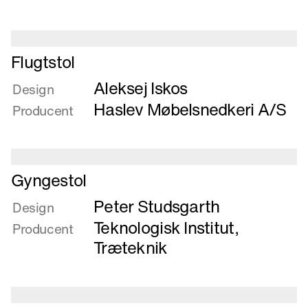
Læs
Flugtstol
mere
Aleksej Iskos
om
Design
Flugtstol
Haslev Møbelsnedkeri A/S
Producent
Læs
Gyngestol
mere
Peter Studsgarth
om
Design
Gyngestol
Teknologisk Institut,
Producent
Træteknik