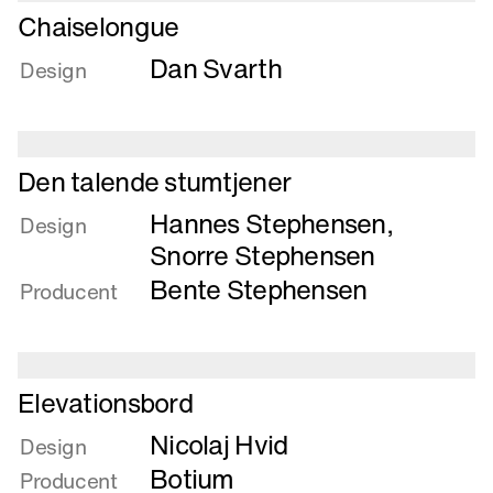
Læs
Chaiselongue
mere
Dan Svarth
om
Design
Chaiselongue
Læs
Den talende stumtjener
mere
Hannes Stephensen
,
om
Design
Den
Snorre Stephensen
talende
Bente Stephensen
Producent
stumtjener
Læs
Elevationsbord
mere
Nicolaj Hvid
om
Design
Elevationsbord
Botium
Producent