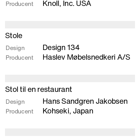
Stole
Knoll, Inc. USA
Producent
Læs
Stole
mere
Design 134
om
Design
Stole
Haslev Møbelsnedkeri A/S
Producent
Læs
Stol til en restaurant
mere
Hans Sandgren Jakobsen
om
Design
Stol
Kohseki, Japan
Producent
til
en
restaurant
Læs