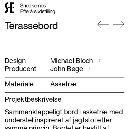
Gå
Terassebord
til
forsiden
Gå
Gå
til
til
forrige
næste
Design
Michael Bloch
Producent
John Bøge
Materiale
Asketræ
Projektbeskrivelse
Sammenklappeligt bord i asketræ med
understel inspireret af jagtstol efter
samme princip. Bordet er bestilt af