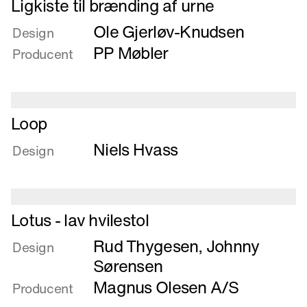
Ligkiste til brænding af urne
formspændt
mere
Ole Gjerløv-Knudsen
bøg
om
Design
Ligkiste
PP Møbler
Producent
til
brænding
af
urne
Læs
Loop
mere
Niels Hvass
om
Design
Loop
Læs
Lotus - lav hvilestol
mere
Rud Thygesen
,
Johnny
om
Design
Lotus
Sørensen
-
Magnus Olesen A/S
Producent
lav