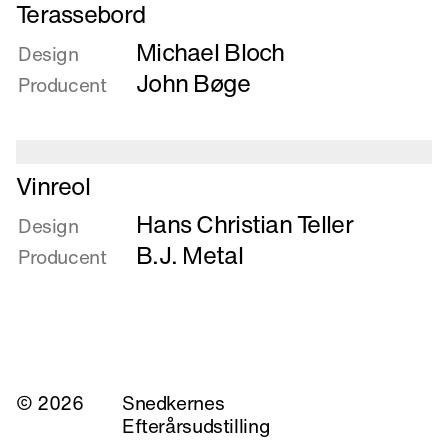
Læs
Terassebord
mere
Michael Bloch
om
Design
Terassebord
John Bøge
Producent
Læs
Vinreol
mere
Hans Christian Teller
om
Design
Vinreol
B.J. Metal
Producent
© 2026
Snedkernes
Efterårsudstilling