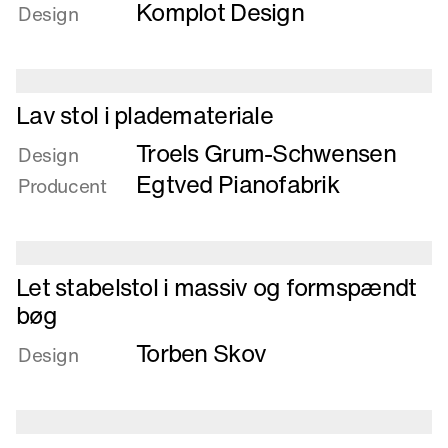
Komplot Design
om
Design
Lænestole
Pro
og
Læs
Contra
Lav stol i plademateriale
mere
Troels Grum-Schwensen
om
Design
Lav
Egtved Pianofabrik
Producent
stol
i
plademateriale
Læs
Let stabelstol i massiv og formspændt
mere
bøg
om
Torben Skov
Let
Design
stabelstol
i
massiv
og
Læs