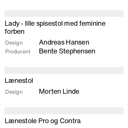
Krydsfinerstol
Læs
Lady - lille spisestol med feminine
mere
forben
om
Andreas Hansen
Lady
Design
-
Bente Stephensen
Producent
lille
spisestol
med
feminine
Læs
Lænestol
forben
mere
Morten Linde
om
Design
Lænestol
Læs
Lænestole Pro og Contra
mere