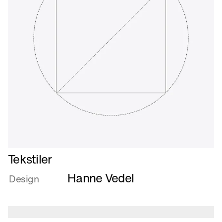
Læs
Tekstiler
mere
Hanne Vedel
om
Design
Tekstiler