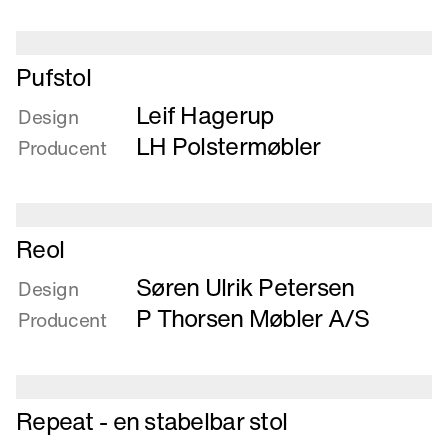
Læs
Pufstol
mere
Leif Hagerup
om
Design
Pufstol
LH Polstermøbler
Producent
Læs
Reol
mere
Søren Ulrik Petersen
om
Design
Reol
P Thorsen Møbler A/S
Producent
Læs
Repeat - en stabelbar stol
mere