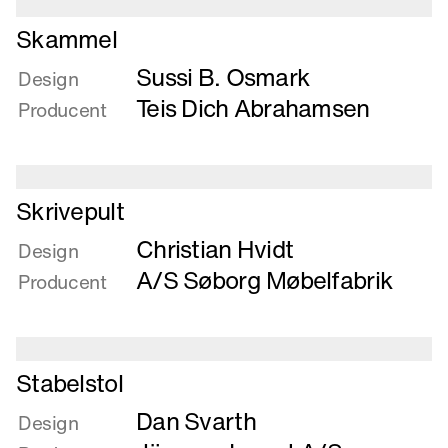
Læs
Skammel
mere
Sussi B. Osmark
om
Design
Skammel
Teis Dich Abrahamsen
Producent
Læs
Skrivepult
mere
Christian Hvidt
om
Design
Skrivepult
A/S Søborg Møbelfabrik
Producent
Læs
Stabelstol
mere
Dan Svarth
om
Design
Stabelstol