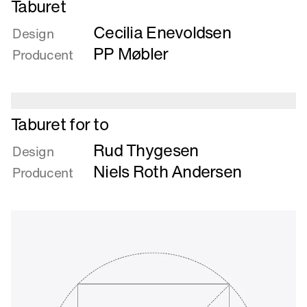
Taburet
mere
Cecilia Enevoldsen
om
Design
Taburet
PP Møbler
Producent
Læs
Taburet for to
mere
Rud Thygesen
om
Design
Taburet
Niels Roth Andersen
Producent
for
to