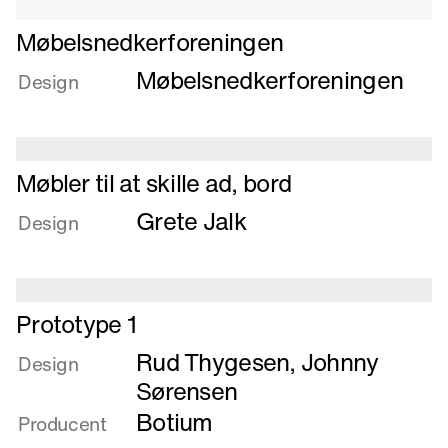
Læs
Møbelsnedkerforeningen
mere
Møbelsnedkerforeningen
om
Design
Møbelsnedkerforeningen
Læs
Møbler til at skille ad, bord
mere
Grete Jalk
om
Design
Møbler
til
at
Læs
skille
Prototype 1
mere
ad,
Rud Thygesen
,
Johnny
om
Design
bord
Prototype
Sørensen
1
Botium
Producent