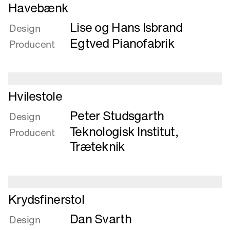
Læs
Havebænk
mere
Lise og Hans Isbrand
om
Design
Havebænk
Egtved Pianofabrik
Producent
Læs
Hvilestole
mere
Peter Studsgarth
om
Design
Hvilestole
Teknologisk Institut,
Producent
Træteknik
Læs
Krydsfinerstol
mere
Dan Svarth
om
Design