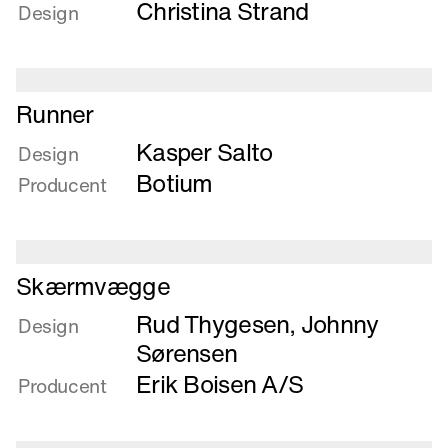
Christina Strand
om
Design
Repeat
-
en
Læs
stabelbar
Runner
mere
stol
Kasper Salto
om
Design
Runner
Botium
Producent
Læs
Skærmvægge
mere
Rud Thygesen
,
Johnny
om
Design
Skærmvægge
Sørensen
Erik Boisen A/S
Producent