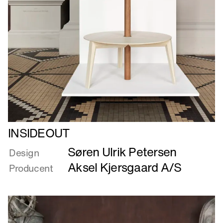
Læs
INSIDEOUT
mere
Søren Ulrik Petersen
om
Design
INSIDEOUT
Aksel Kjersgaard A/S
Producent