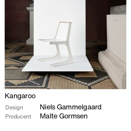
Læs
Kangaroo
mere
Niels Gammelgaard
om
Design
Kangaroo
Malte Gormsen
Producent