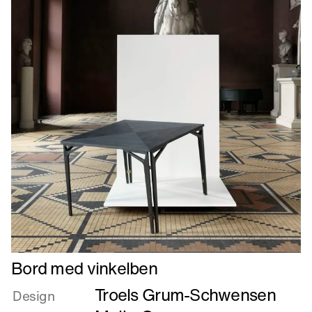
Læs
Bord med vinkelben
mere
Troels Grum-Schwensen
om
Design
Bord