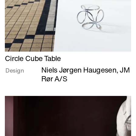
Læs
Circle Cube Table
mere
Niels Jørgen Haugesen
,
JM
om
Design
Circle
Rør A/S
Cube
Table