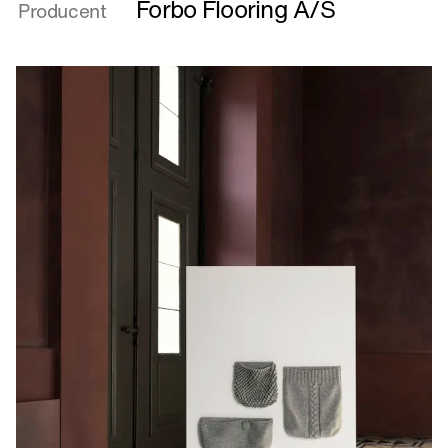
L.O.L.
Forbo Flooring A/S
Producent
-
Lots
Of
Linoleum