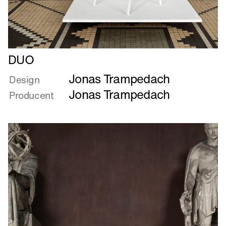
Læs
DUO
mere
Jonas Trampedach
om
Design
DUO
Jonas Trampedach
Producent