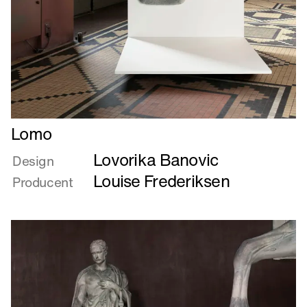
Læs
Lomo
mere
Lovorika Banovic
om
Design
Lomo
Louise Frederiksen
Producent