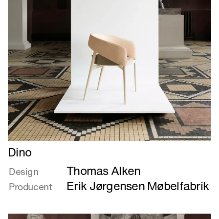
Læs
Dino
mere
Thomas Alken
om
Design
Dino
Erik Jørgensen Møbelfabrik
Producent