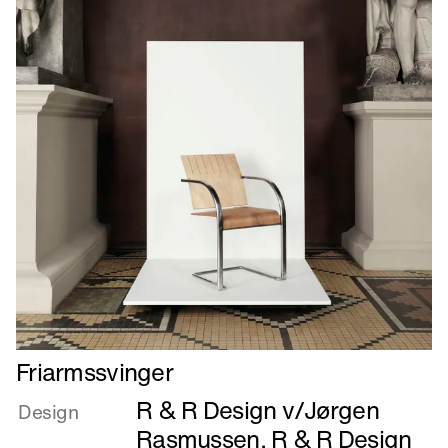
Læs
Friarmssvinger
mere
R & R Design v/Jørgen
om
Design
Friarmssvinger
Rasmussen
,
R & R Design