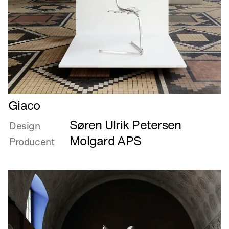
Læs
Giaco
mere
Søren Ulrik Petersen
om
Design
Giaco
Molgard APS
Producent