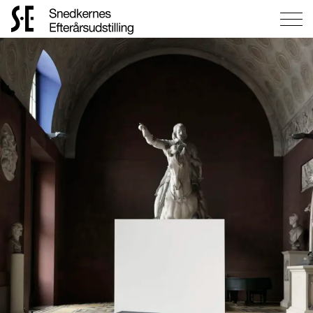
Gå
til
forsiden