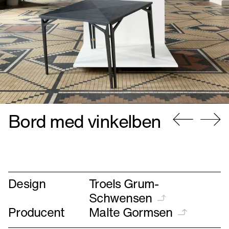
Bord med vinkelben
Gå
Gå
til
til
forrige
næste
Design
Troels Grum-
Schwensen
Producent
Malte Gormsen