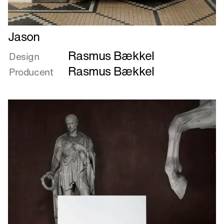
Læs
Jason
mere
Rasmus Bækkel
om
Design
Jason
Rasmus Bækkel
Producent