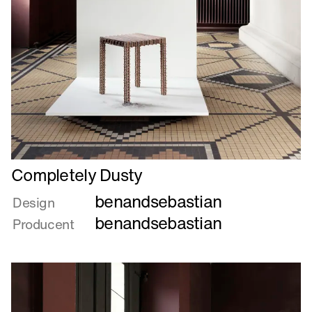
Læs
Completely Dusty
mere
benandsebastian
om
Design
Completely
benandsebastian
Producent
Dusty