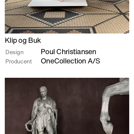
Læs
Klip og Buk
mere
Poul Christiansen
om
Design
Klip
OneCollection A/S
Producent
og
Buk