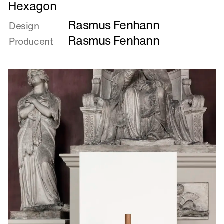
Læs
Hexagon
mere
Rasmus Fenhann
om
Design
Hexagon
Rasmus Fenhann
Producent