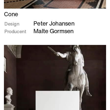
Læs
Cone
mere
Peter Johansen
om
Design
Cone
Malte Gormsen
Producent