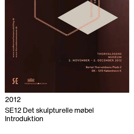
Læs
2012
mere
SE12 Det skulpturelle møbel
om
Introduktion
SE12
Det
skulpturelle