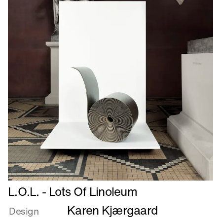
Læs
L.O.L. - Lots Of Linoleum
mere
Karen Kjærgaard
om
Design