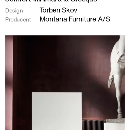
mere
Torben Skov
om
Design
Comfort
Montana Furniture A/S
Producent
Minimal
á
la
Grecque