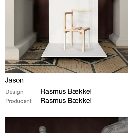
Læs
Jason
mere
Rasmus Bækkel
om
Design
Jason
Rasmus Bækkel
Producent