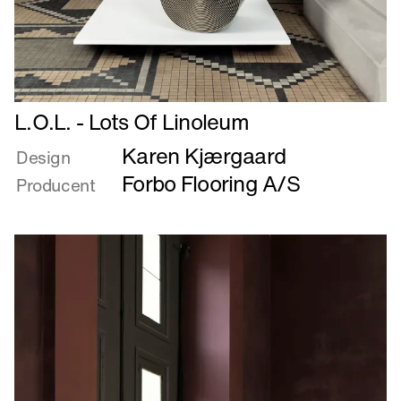
Læs
L.O.L. - Lots Of Linoleum
mere
Karen Kjærgaard
om
Design
L.O.L.
Forbo Flooring A/S
Producent
-
Lots
Of
Linoleum