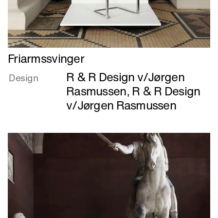
Læs
Friarmssvinger
mere
R & R Design v/Jørgen
om
Design
Friarmssvinger
Rasmussen
,
R & R Design
v/Jørgen Rasmussen