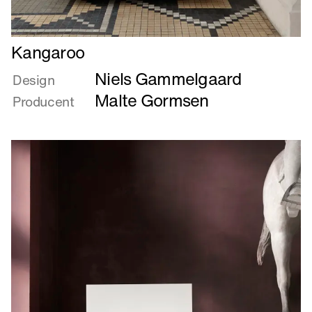
Læs
Kangaroo
mere
Niels Gammelgaard
om
Design
Kangaroo
Malte Gormsen
Producent