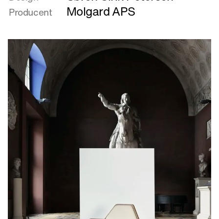
Giaco
Molgard APS
Producent