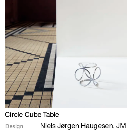
Læs
Circle Cube Table
mere
Niels Jørgen Haugesen
,
JM
om
Design