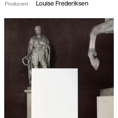
Lomo
Louise Frederiksen
Producent