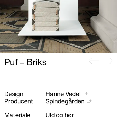
Puf – Briks
Gå
Gå
til
til
forrige
næste
Design
Hanne Vedel
Producent
Spindegården
Materiale
Uld og hør