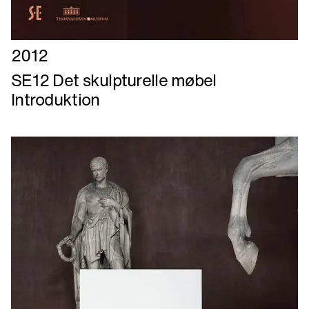
Læs
2012
mere
SE12 Det skulpturelle møbel
om
Introduktion
SE12
Det
skulpturelle
møbel
Introduktion