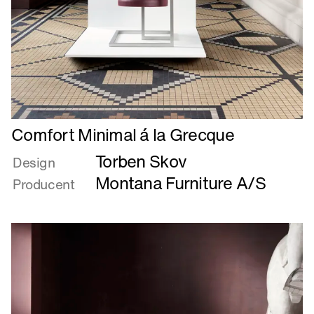
Læs
Comfort Minimal á la Grecque
mere
Torben Skov
om
Design
Comfort
Montana Furniture A/S
Producent
Minimal
á
la
Grecque