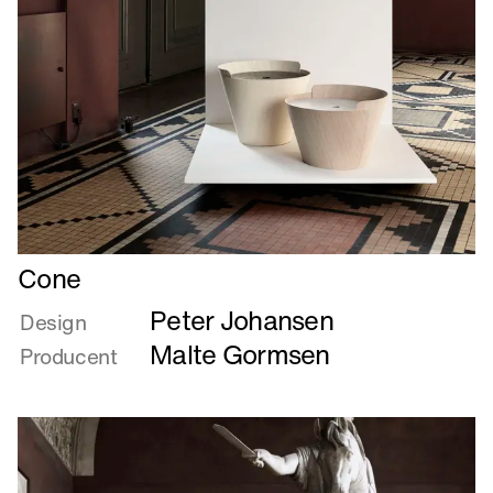
Læs
Cone
mere
Peter Johansen
om
Design
Cone
Malte Gormsen
Producent