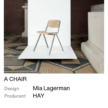
Læs
A CHAIR
mere
Mia Lagerman
om
Design
A
HAY
Producent
CHAIR