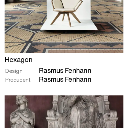
Læs
Hexagon
mere
Rasmus Fenhann
om
Design
Hexagon
Rasmus Fenhann
Producent