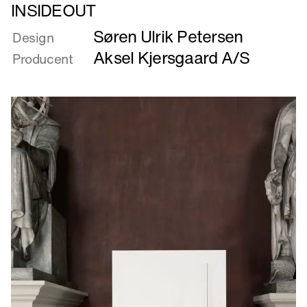
Læs
INSIDEOUT
mere
Søren Ulrik Petersen
om
Design
INSIDEOUT
Aksel Kjersgaard A/S
Producent