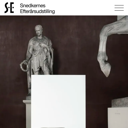
Gå
til
forsiden