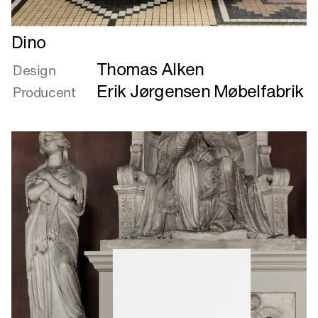
Læs
Dino
mere
Thomas Alken
om
Design
Dino
Erik Jørgensen Møbelfabrik
Producent