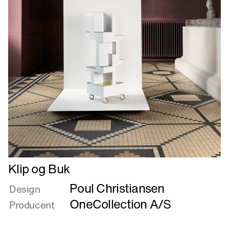
Læs
Klip og Buk
mere
Poul Christiansen
om
Design
Klip
OneCollection A/S
Producent
og
Buk