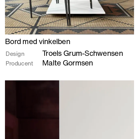
Læs
Bord med vinkelben
mere
Troels Grum-Schwensen
om
Design
Bord
Malte Gormsen
Producent
med
vinkelben