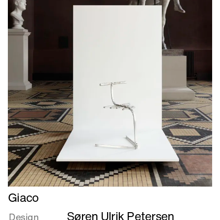
Læs
Giaco
mere
Søren Ulrik Petersen
om
Design