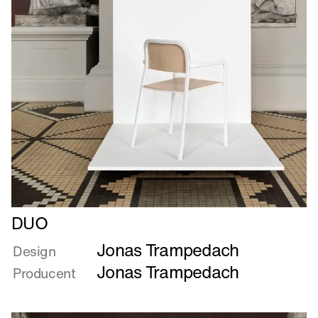
Læs
DUO
mere
Jonas Trampedach
om
Design
DUO
Jonas Trampedach
Producent