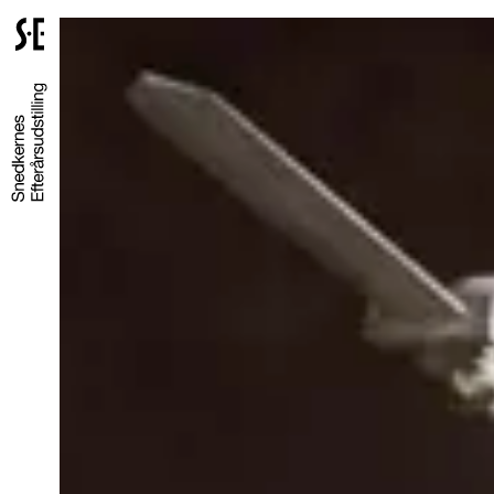
Gå
til
forsiden