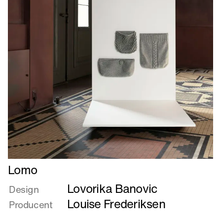
Læs
Lomo
mere
Lovorika Banovic
om
Design
Lomo
Louise Frederiksen
Producent