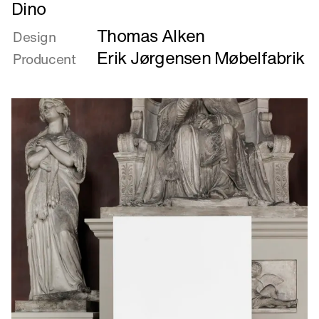
Læs
Dino
mere
Thomas Alken
om
Design
Dino
Erik Jørgensen Møbelfabrik
Producent