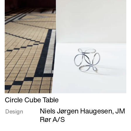
Læs
Circle Cube Table
mere
Niels Jørgen Haugesen
,
JM
om
Design
Circle
Rør A/S
Cube