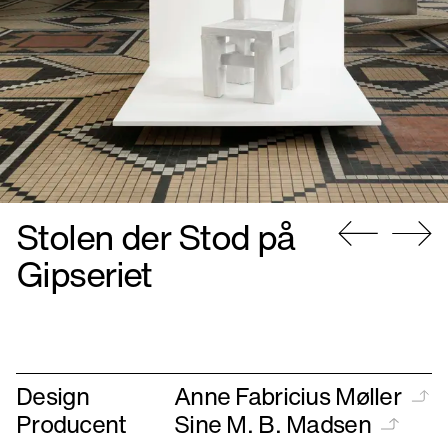
Stolen der Stod på
Gå
Gå
Gipseriet
til
til
forrige
næste
Design
Anne Fabricius Møller
Producent
Sine M. B. Madsen