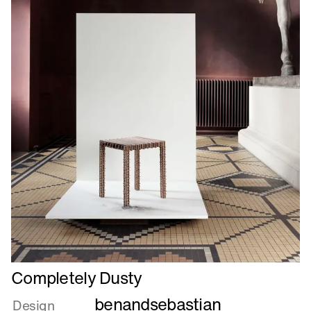
Læs
Completely Dusty
mere
benandsebastian
om
Design