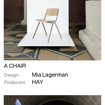
Læs
A CHAIR
mere
Mia Lagerman
om
Design
A
HAY
Producent
CHAIR