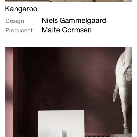
Læs
Kangaroo
mere
Niels Gammelgaard
om
Design
Kangaroo
Malte Gormsen
Producent