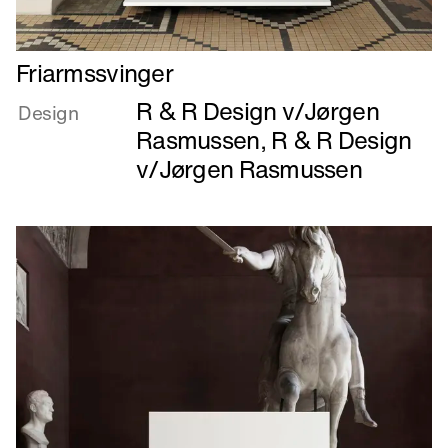
Læs
Friarmssvinger
mere
R & R Design v/Jørgen
om
Design
Friarmssvinger
Rasmussen
,
R & R Design
v/Jørgen Rasmussen