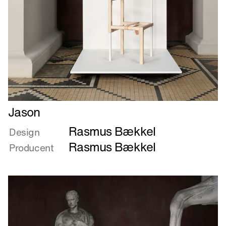
Læs
Jason
mere
Rasmus Bækkel
om
Design
Jason
Rasmus Bækkel
Producent