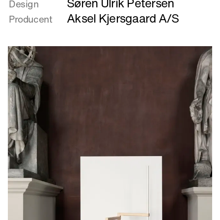
Søren Ulrik Petersen
om
Design
INSIDEOUT
Aksel Kjersgaard A/S
Producent