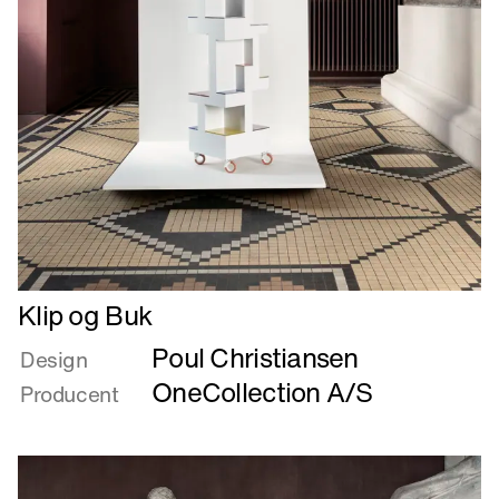
Læs
Klip og Buk
mere
Poul Christiansen
om
Design
Klip
OneCollection A/S
Producent
og
Buk