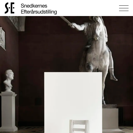
Gå
til
forsiden