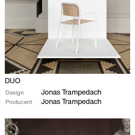
Læs
DUO
mere
Jonas Trampedach
om
Design
DUO
Jonas Trampedach
Producent