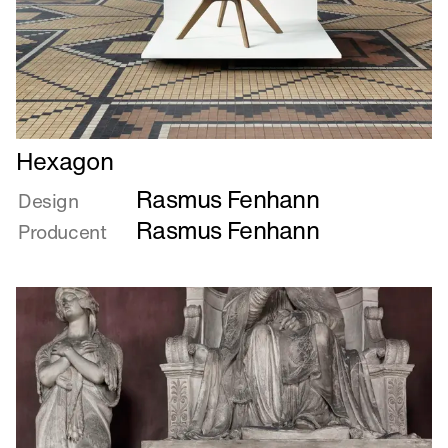
Læs
Hexagon
mere
Rasmus Fenhann
om
Design
Hexagon
Rasmus Fenhann
Producent