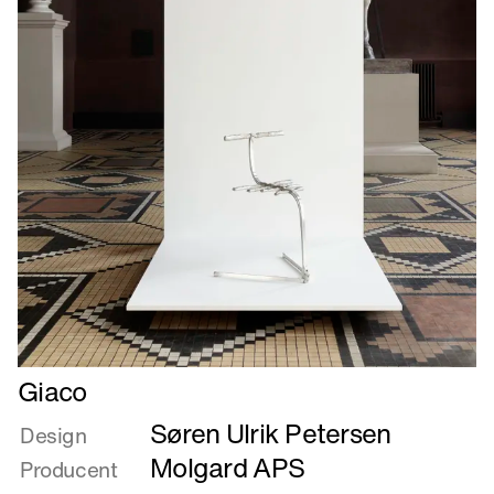
Læs
Giaco
mere
Søren Ulrik Petersen
om
Design
Giaco
Molgard APS
Producent