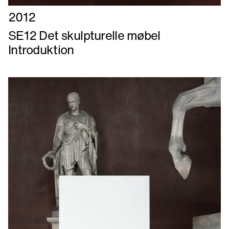
Læs
2012
mere
SE12 Det skulpturelle møbel
om
Introduktion
SE12
Det
skulpturelle
møbel
Introduktion