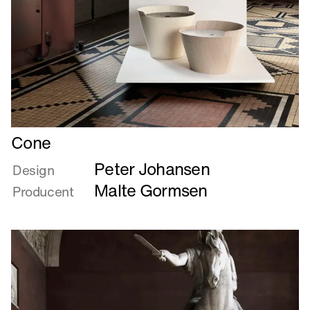
Læs
Cone
mere
Peter Johansen
om
Design
Cone
Malte Gormsen
Producent