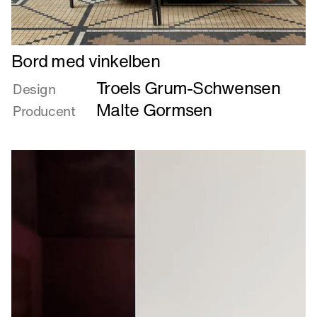
Læs
Bord med vinkelben
mere
Troels Grum-Schwensen
om
Design
Bord
Malte Gormsen
Producent
med
vinkelben