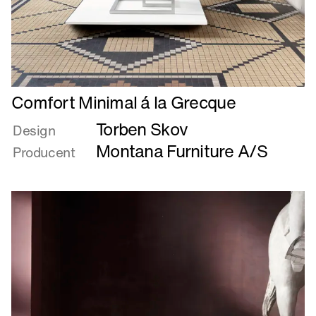
Læs
Comfort Minimal á la Grecque
mere
Torben Skov
om
Design
Comfort
Montana Furniture A/S
Producent
Minimal
á
la
Grecque