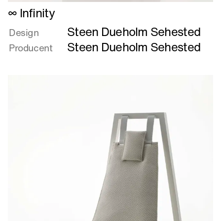
Læs
∞ Infinity
mere
Steen Dueholm Sehested
om
Design
∞
Steen Dueholm Sehested
Producent
Infinity