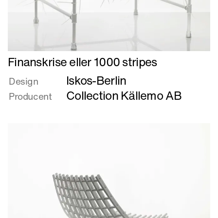
Læs
Finanskrise eller 1000 stripes
mere
Iskos-Berlin
om
Design
Finanskrise
Collection Källemo AB
Producent
eller
1000
stripes