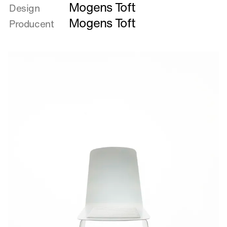
Mogens Toft
om
Design
Kævlestol
Mogens Toft
Producent