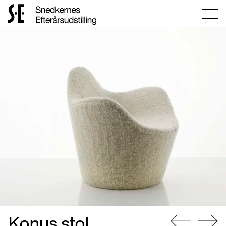
Gå
til
forsiden
Konus stol