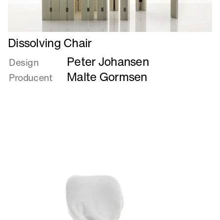
Læs
Dissolving Chair
mere
Peter Johansen
om
Design
Dissolving
Malte Gormsen
Producent
Chair