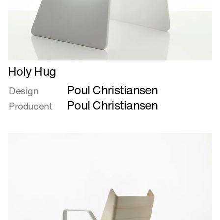
Læs
Holy Hug
mere
Poul Christiansen
om
Design
Holy
Poul Christiansen
Producent
Hug