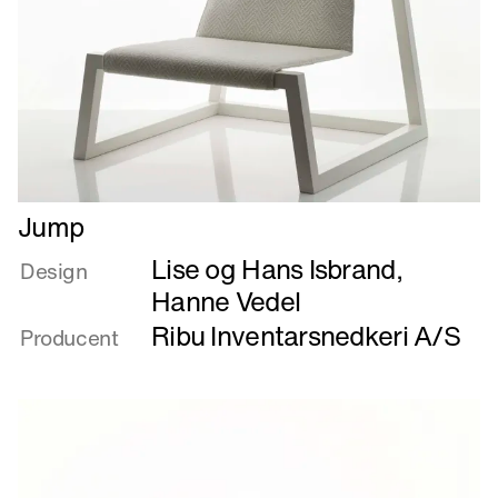
Læs
Jump
mere
Lise og Hans Isbrand
,
om
Design
Jump
Hanne Vedel
Ribu Inventarsnedkeri A/S
Producent