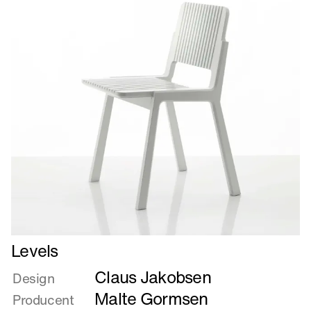
Læs
Levels
mere
Claus Jakobsen
om
Design
Levels
Malte Gormsen
Producent