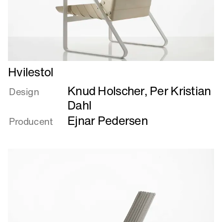
Læs
Hvilestol
mere
Knud Holscher
,
Per Kristian
om
Design
Hvilestol
Dahl
Ejnar Pedersen
Producent