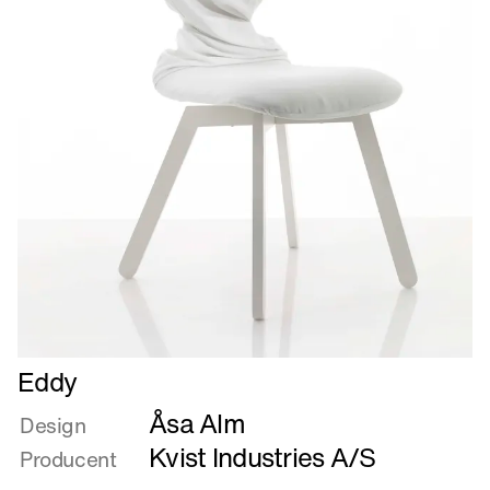
Læs
Eddy
mere
Åsa Alm
om
Design
Eddy
Kvist Industries A/S
Producent