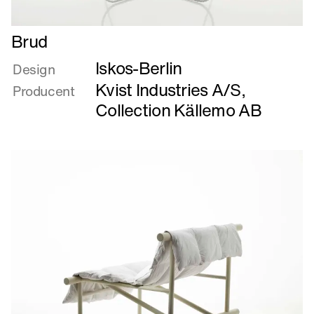
Læs
Brud
mere
Iskos-Berlin
om
Design
Brud
Kvist Industries A/S
,
Producent
Collection Källemo AB