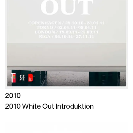
Læs
2010
mere
2010 White Out Introduktion
om
2010
White
Out