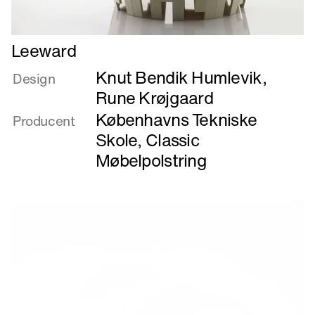
Læs
Leeward
mere
Knut Bendik Humlevik
,
om
Design
Leeward
Rune Krøjgaard
Københavns Tekniske
Producent
Skole
,
Classic
Møbelpolstring