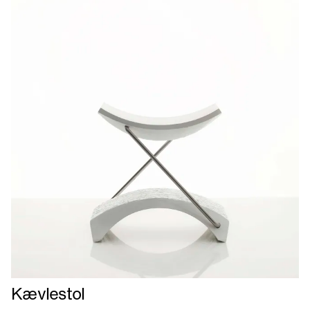
Læs
Kævlestol
mere