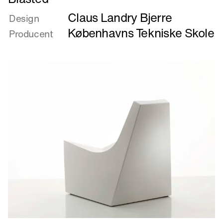
mere
Claus Landry Bjerre
om
Design
Blasted
Københavns Tekniske Skole
Producent