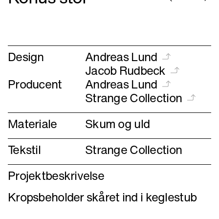
Gå
Gå
til
til
forrige
næste
Design
Andreas Lund
Jacob Rudbeck
Producent
Andreas Lund
Strange Collection
Materiale
Skum og uld
Tekstil
Strange Collection
Projektbeskrivelse
Kropsbeholder skåret ind i keglestub