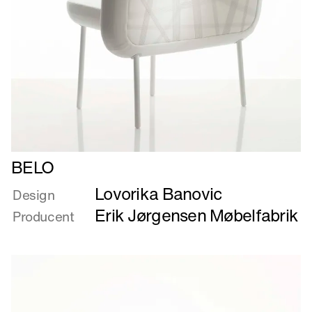
Læs
BELO
mere
Lovorika Banovic
om
Design
BELO
Erik Jørgensen Møbelfabrik
Producent