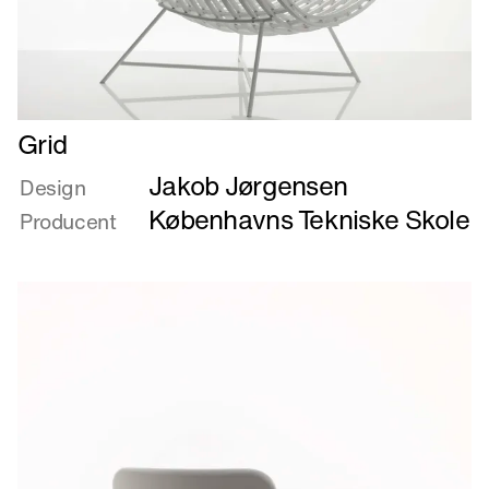
Læs
Grid
mere
Jakob Jørgensen
om
Design
Grid
Københavns Tekniske Skole
Producent