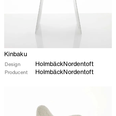
Læs
Kinbaku
mere
HolmbäckNordentoft
om
Design
Kinbaku
HolmbäckNordentoft
Producent