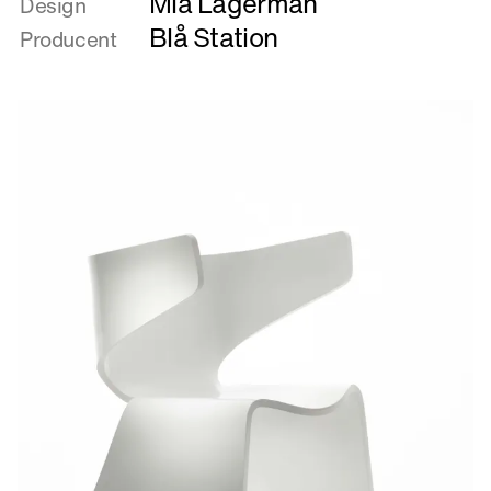
Mia Lagerman
om
Design
Hippo
Blå Station
Producent