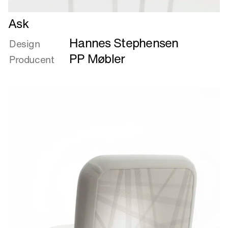
Læs
Ask
mere
Hannes Stephensen
om
Design
Ask
PP Møbler
Producent