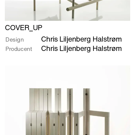
Læs
COVER_UP
mere
Chris Liljenberg Halstrøm
om
Design
COVER_UP
Chris Liljenberg Halstrøm
Producent