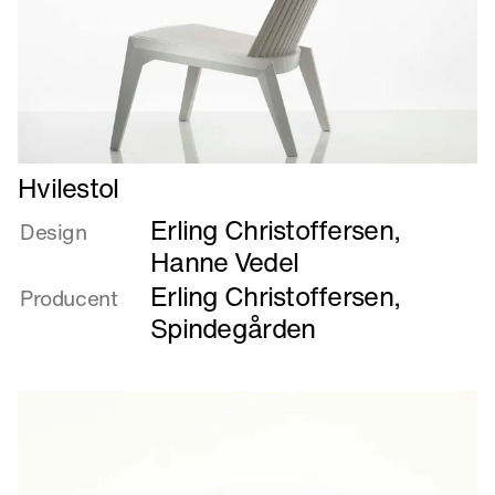
Læs
Hvilestol
mere
Erling Christoffersen
,
om
Design
Hvilestol
Hanne Vedel
Erling Christoffersen
,
Producent
Spindegården