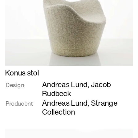
Læs
Konus stol
mere
Andreas Lund
,
Jacob
om
Design
Konus
Rudbeck
stol
Andreas Lund
,
Strange
Producent
Collection