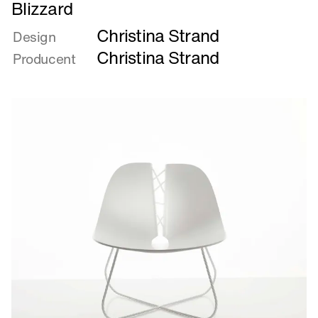
Læs
Blizzard
mere
Christina Strand
om
Design
Blizzard
Christina Strand
Producent