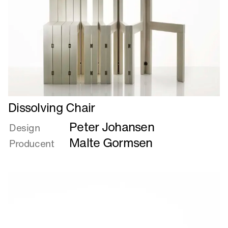
Læs
Dissolving Chair
mere
Peter Johansen
om
Design
Dissolving
Malte Gormsen
Producent
Chair