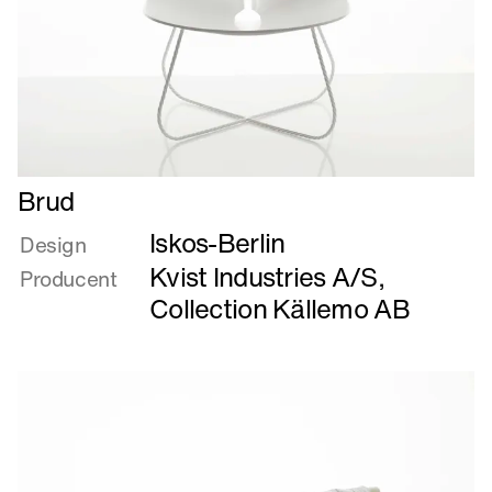
Læs
Brud
mere
Iskos-Berlin
om
Design
Brud
Kvist Industries A/S
,
Producent
Collection Källemo AB