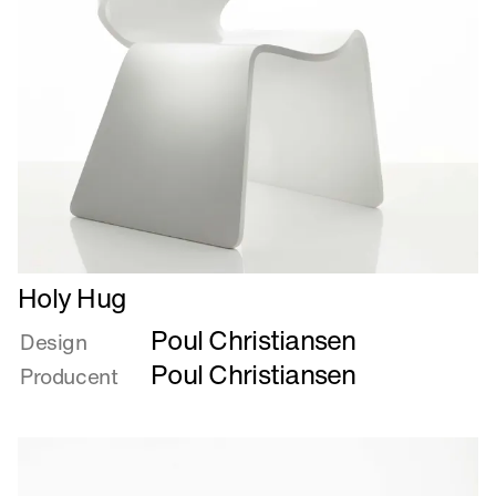
Læs
Holy Hug
mere
Poul Christiansen
om
Design
Holy
Poul Christiansen
Producent
Hug