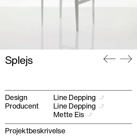
Splejs
Gå
Gå
til
til
forrige
næste
Design
Line Depping
Producent
Line Depping
Mette Eis
Projektbeskrivelse