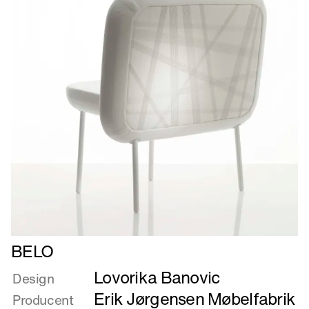
Læs
BELO
mere
Lovorika Banovic
om
Design
BELO
Erik Jørgensen Møbelfabrik
Producent