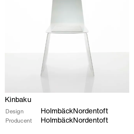
Læs
Kinbaku
mere
HolmbäckNordentoft
om
Design
Kinbaku
HolmbäckNordentoft
Producent