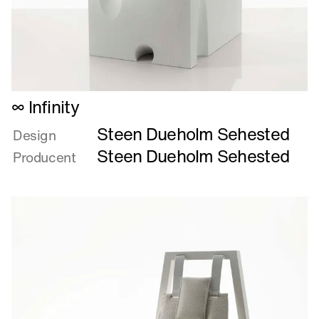
Læs
∞ Infinity
mere
Steen Dueholm Sehested
om
Design
∞
Steen Dueholm Sehested
Producent
Infinity