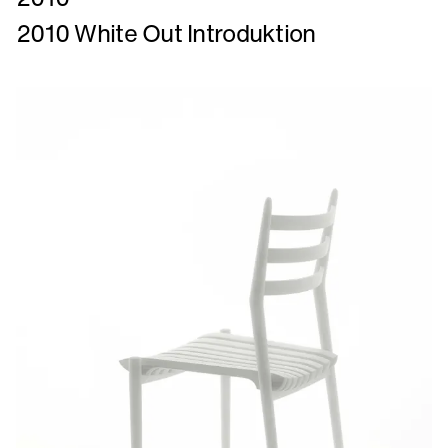
mere
2010 White Out Introduktion
om
2010
White
Out
Introduktion