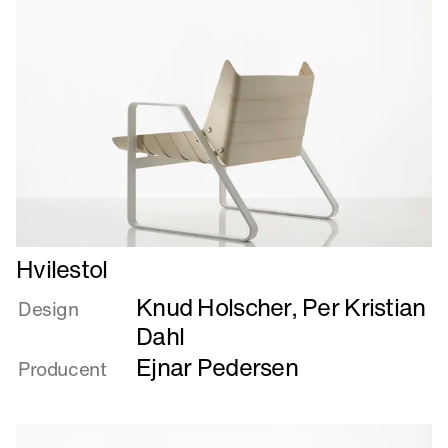
Læs
Hvilestol
mere
Knud Holscher
,
Per Kristian
om
Design
Hvilestol
Dahl
Ejnar Pedersen
Producent