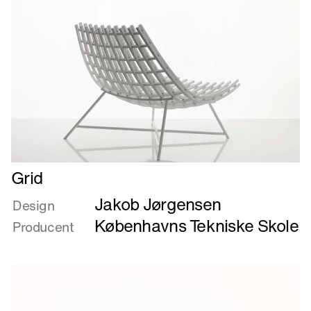
Læs
Grid
mere
Jakob Jørgensen
om
Design
Grid
Københavns Tekniske Skole
Producent