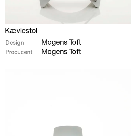
Læs
Kævlestol
mere
Mogens Toft
om
Design
Kævlestol
Mogens Toft
Producent