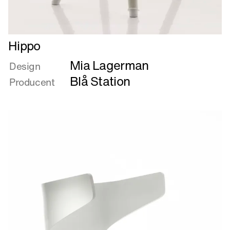
Læs
Hippo
mere
Mia Lagerman
om
Design
Hippo
Blå Station
Producent