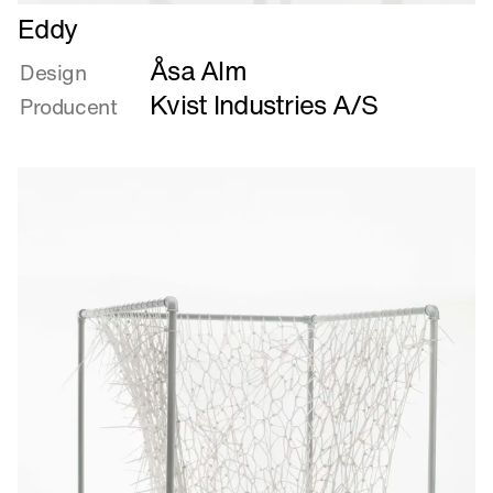
Læs
Eddy
mere
Åsa Alm
om
Design
Eddy
Kvist Industries A/S
Producent