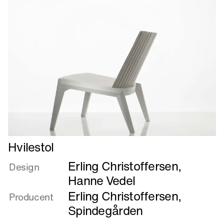
Læs
Hvilestol
mere
Erling Christoffersen
,
om
Design
Hvilestol
Hanne Vedel
Erling Christoffersen
,
Producent
Spindegården