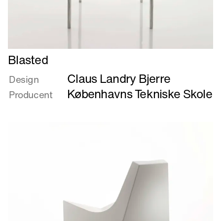
Læs
Blasted
mere
Claus Landry Bjerre
om
Design
Blasted
Københavns Tekniske Skole
Producent