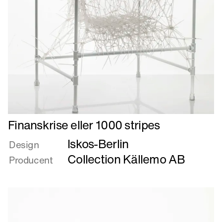
Læs
Finanskrise eller 1000 stripes
mere
Iskos-Berlin
om
Design
Finanskrise
Collection Källemo AB
Producent
eller
1000
stripes