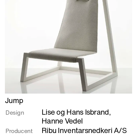
Læs
Jump
mere
Lise og Hans Isbrand
,
om
Design
Jump
Hanne Vedel
Ribu Inventarsnedkeri A/S
Producent