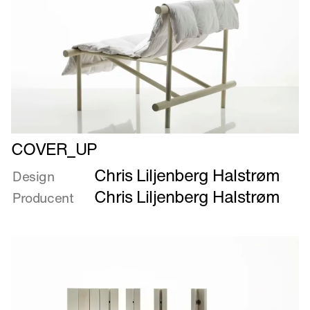
Læs
COVER_UP
mere
Chris Liljenberg Halstrøm
om
Design
COVER_UP
Chris Liljenberg Halstrøm
Producent