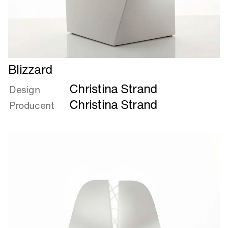
Læs
Blizzard
mere
Christina Strand
om
Design
Blizzard
Christina Strand
Producent