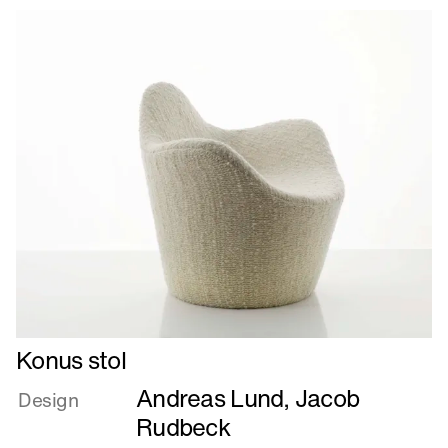
Læs
Konus stol
mere
Andreas Lund
,
Jacob
om
Design
Konus
Rudbeck
stol