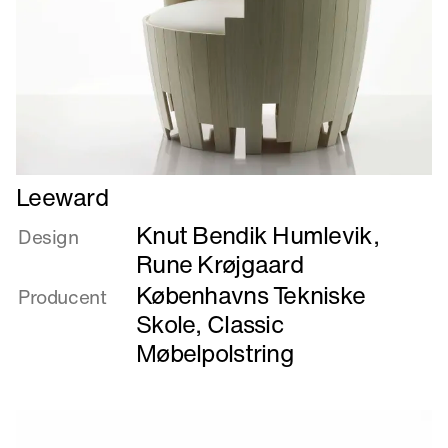
Læs
Leeward
mere
Knut Bendik Humlevik
,
om
Design
Leeward
Rune Krøjgaard
Københavns Tekniske
Producent
Skole
,
Classic
Møbelpolstring