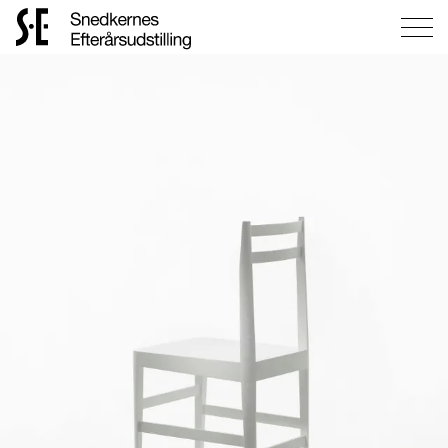
Gå
til
forsiden