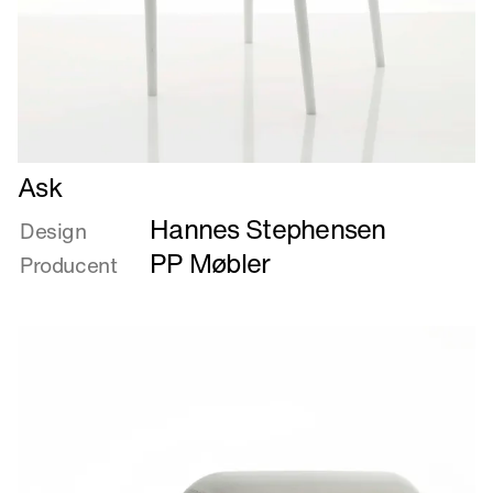
Læs
Ask
mere
Hannes Stephensen
om
Design
Ask
PP Møbler
Producent