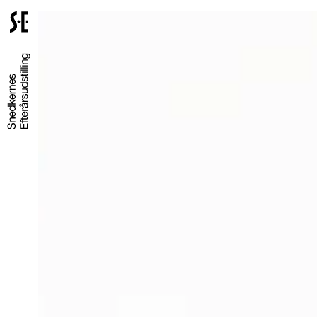
Gå
til
forsiden