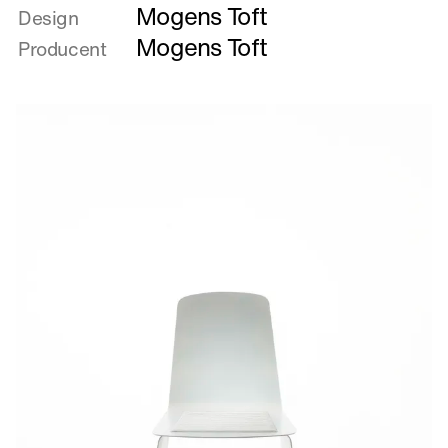
Mogens Toft
om
Design
Kævlestol
Mogens Toft
Producent