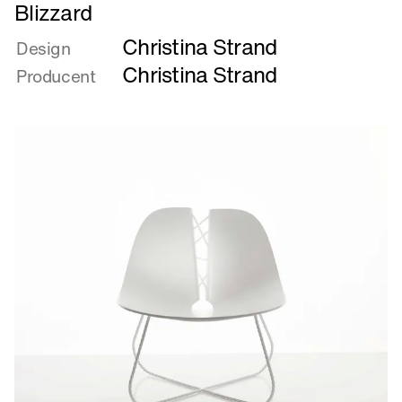
Læs
Blizzard
mere
Christina Strand
om
Design
Blizzard
Christina Strand
Producent