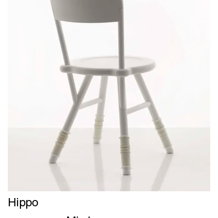
Læs
Hippo
mere