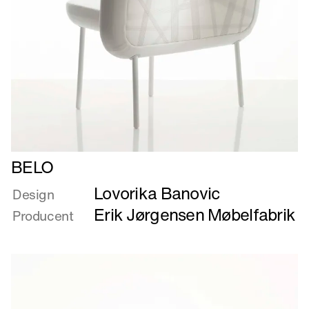
Læs
BELO
mere
Lovorika Banovic
om
Design
BELO
Erik Jørgensen Møbelfabrik
Producent