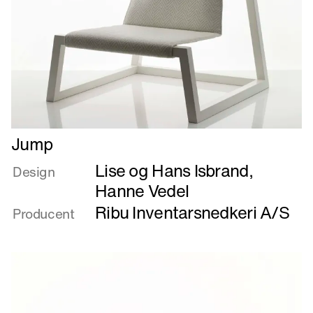
Læs
Jump
mere
Lise og Hans Isbrand
,
om
Design
Jump
Hanne Vedel
Ribu Inventarsnedkeri A/S
Producent