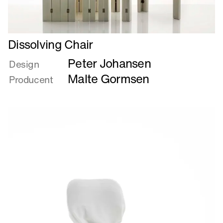
Læs
Dissolving Chair
mere
Peter Johansen
om
Design
Dissolving
Malte Gormsen
Producent
Chair