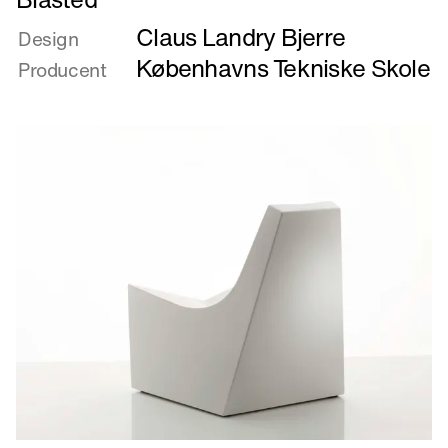
mere
Claus Landry Bjerre
om
Design
Blasted
Københavns Tekniske Skole
Producent