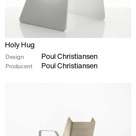
Læs
Holy Hug
mere
Poul Christiansen
om
Design
Holy
Poul Christiansen
Producent
Hug