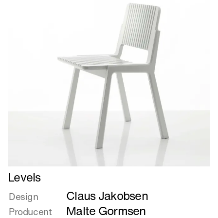
Læs
Levels
mere
Claus Jakobsen
om
Design
Levels
Malte Gormsen
Producent