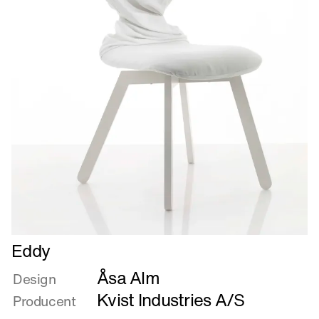
Læs
Eddy
mere
Åsa Alm
om
Design
Eddy
Kvist Industries A/S
Producent