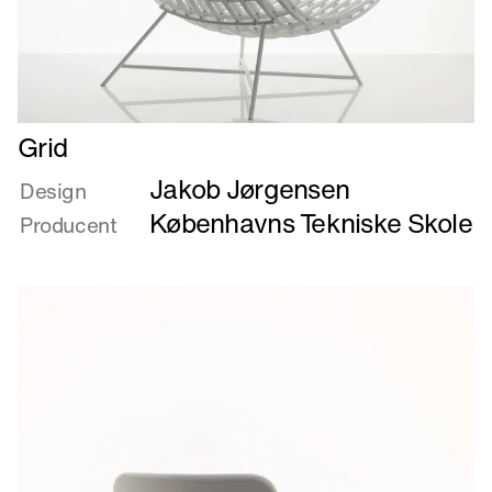
Læs
Grid
mere
Jakob Jørgensen
om
Design
Grid
Københavns Tekniske Skole
Producent