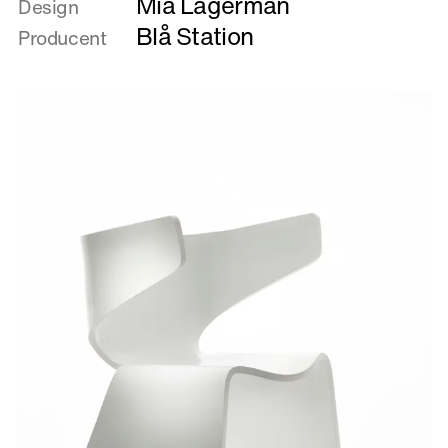
Mia Lagerman
om
Design
Hippo
Blå Station
Producent