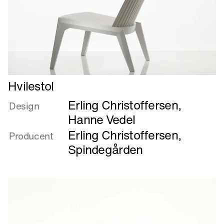
Læs
Hvilestol
mere
Erling Christoffersen
,
om
Design
Hvilestol
Hanne Vedel
Erling Christoffersen
,
Producent
Spindegården