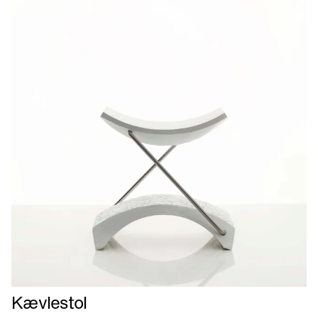
Læs
Kævlestol
mere