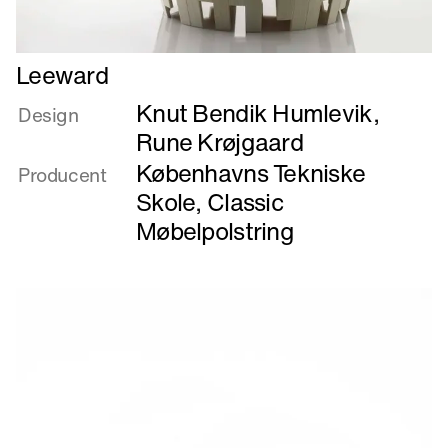
Læs
Leeward
mere
Knut Bendik Humlevik
,
om
Design
Leeward
Rune Krøjgaard
Københavns Tekniske
Producent
Skole
,
Classic
Møbelpolstring