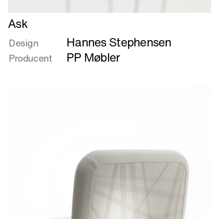
Læs
Ask
mere
Hannes Stephensen
om
Design
Ask
PP Møbler
Producent