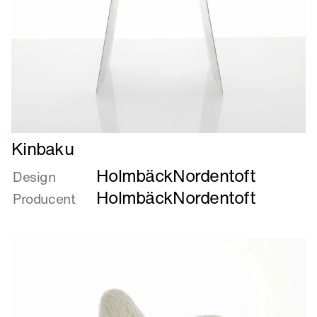
Læs
Kinbaku
mere
HolmbäckNordentoft
om
Design
Kinbaku
HolmbäckNordentoft
Producent