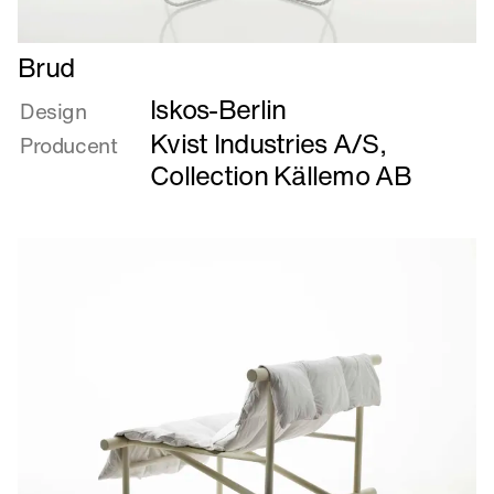
Læs
Brud
mere
Iskos-Berlin
om
Design
Brud
Kvist Industries A/S
,
Producent
Collection Källemo AB