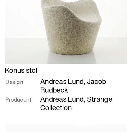
Læs
Konus stol
mere
Andreas Lund
,
Jacob
om
Design
Konus
Rudbeck
stol
Andreas Lund
,
Strange
Producent
Collection