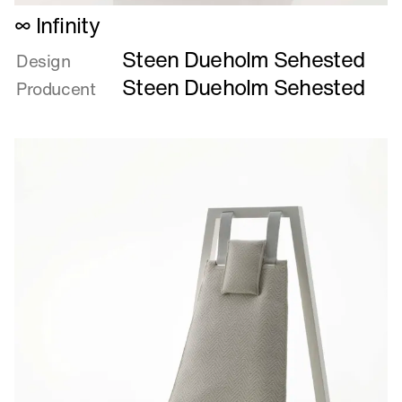
Læs
∞ Infinity
mere
Steen Dueholm Sehested
om
Design
∞
Steen Dueholm Sehested
Producent
Infinity