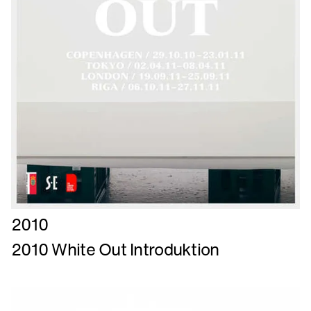
Læs
2010
mere
2010 White Out Introduktion
om
2010
White
Out