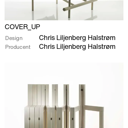
Læs
COVER_UP
mere
Chris Liljenberg Halstrøm
om
Design
COVER_UP
Chris Liljenberg Halstrøm
Producent