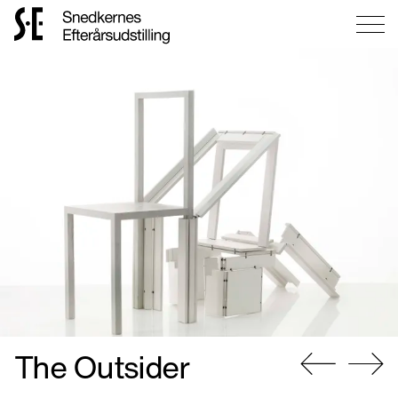
Gå
til
forsiden
The Outsider
Gå
Gå