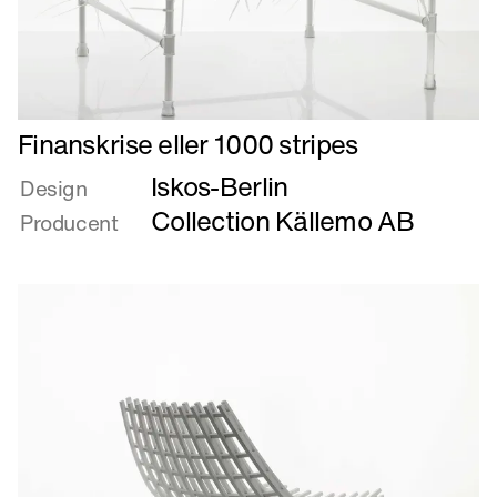
Læs
Finanskrise eller 1000 stripes
mere
Iskos-Berlin
om
Design
Finanskrise
Collection Källemo AB
Producent
eller
1000
stripes