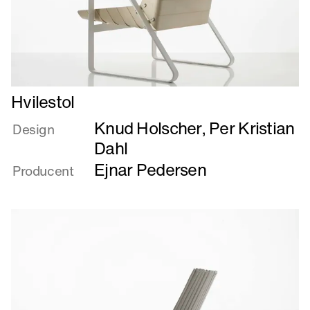
Læs
Hvilestol
mere
Knud Holscher
,
Per Kristian
om
Design
Hvilestol
Dahl
Ejnar Pedersen
Producent