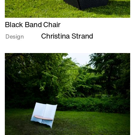
Læs
Black Band Chair
mere
Christina Strand
om
Design
Black
Band
Chair