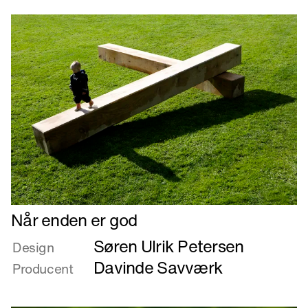
Læs
Når enden er god
mere
Søren Ulrik Petersen
om
Design
Når
Davinde Savværk
Producent
enden
er