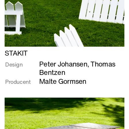
Læs
STAKIT
mere
Peter Johansen
,
Thomas
om
Design
STAKIT
Bentzen
Malte Gormsen
Producent