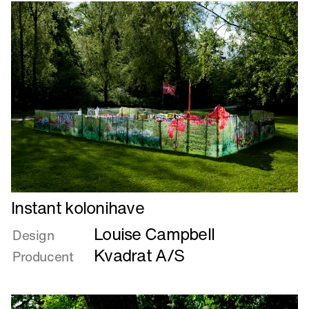
så
Det
Lange
Læs
Instant kolonihave
mere
Louise Campbell
om
Design
Instant
Kvadrat A/S
Producent
kolonihave