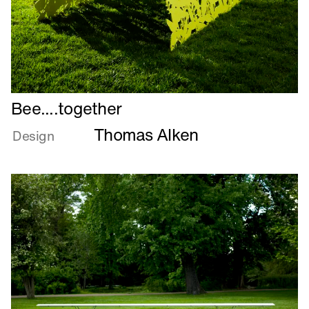
Læs
Bee....together
mere
Thomas Alken
om
Design
Bee....together