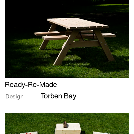
Læs
Ready-Re-Made
mere
Torben Bay
om
Design
Ready-
Re-
Made