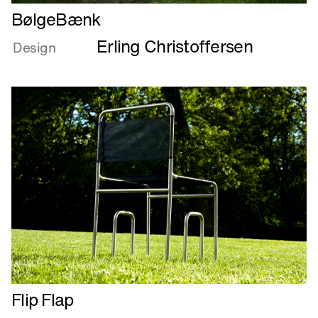
Læs
BølgeBænk
mere
Erling Christoffersen
om
Design
BølgeBænk
Læs
Flip Flap
mere