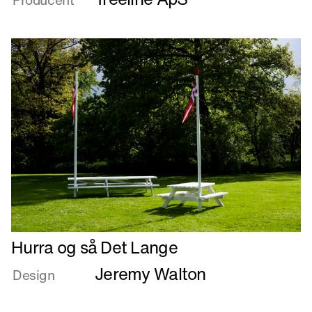
Producent
out
Læs
Hurra og så Det Lange
mere
Jeremy Walton
om
Design
Hurra
og