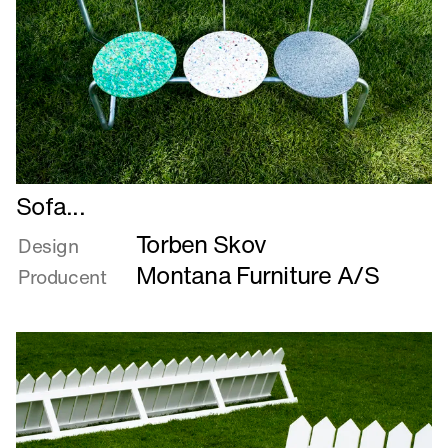
Læs
Sofa...
mere
Torben Skov
om
Design
Sofa...
Montana Furniture A/S
Producent