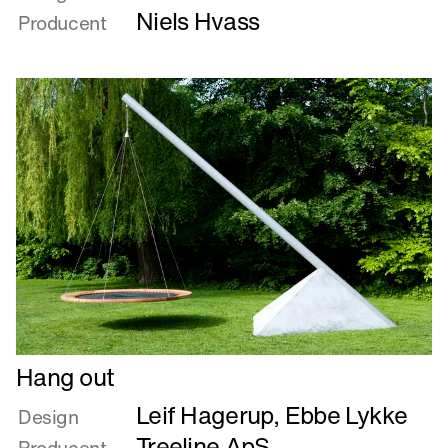
FRAMEWORK
Niels Hvass
Producent
Læs
Hang out
mere
Leif Hagerup
,
Ebbe Lykke
om
Design
Hang
Treeline ApS