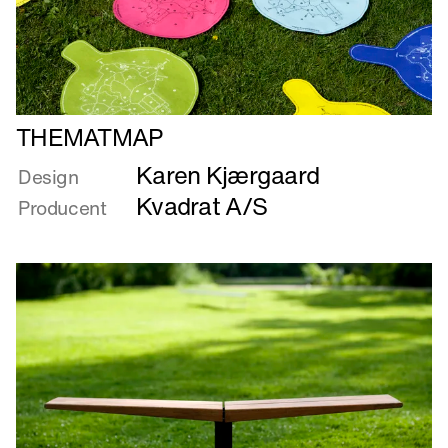
Læs
THEMATMAP
mere
Karen Kjærgaard
om
Design
THEMATMAP
Kvadrat A/S
Producent