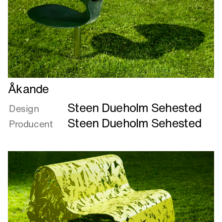
Læs
Åkande
mere
Steen Dueholm Sehested
om
Design
Åkande
Steen Dueholm Sehested
Producent