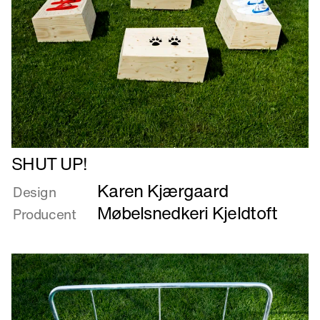
Læs
SHUT UP!
mere
Karen Kjærgaard
om
Design
SHUT
Møbelsnedkeri Kjeldtoft
Producent
UP!