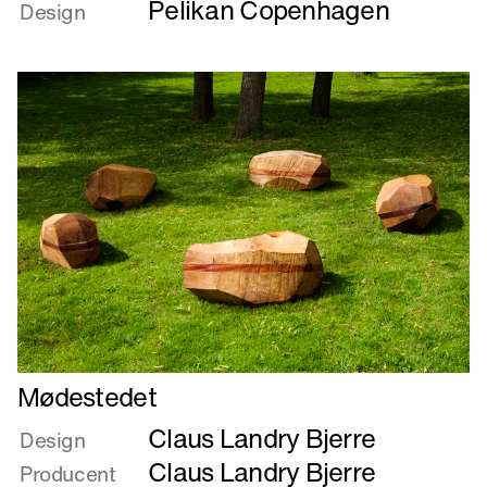
Pelikan Copenhagen
om
Design
LONG
BENCH
Læs
Mødestedet
mere
Claus Landry Bjerre
om
Design
Mødestedet
Claus Landry Bjerre
Producent