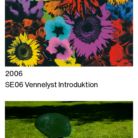
Læs
2006
mere
SE06 Vennelyst Introduktion
om
SE06
Vennelyst
Introduktion