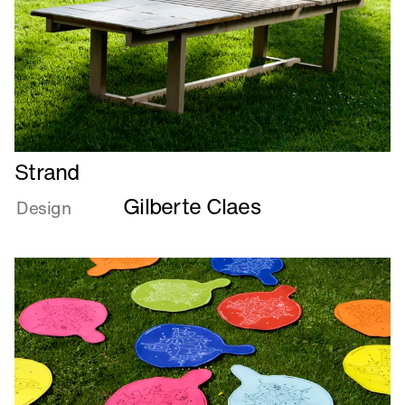
Læs
Strand
mere
Gilberte Claes
om
Design
Strand