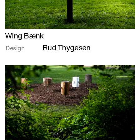
Læs
Wing Bænk
mere
Rud Thygesen
om
Design
Wing
Bænk