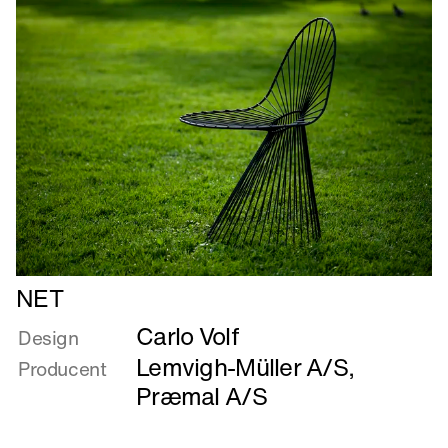
god
Læs
NET
mere
Carlo Volf
om
Design
NET
Lemvigh-Müller A/S
,
Producent
Præmal A/S