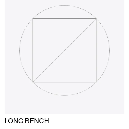
Læs
LONG BENCH
mere