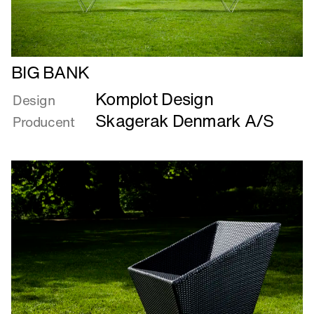
Læs
BIG BANK
mere
Komplot Design
om
Design
BIG
Skagerak Denmark A/S
Producent
BANK