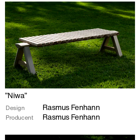
Læs
”Niwa”
mere
Rasmus Fenhann
om
Design
”Niwa”
Rasmus Fenhann
Producent