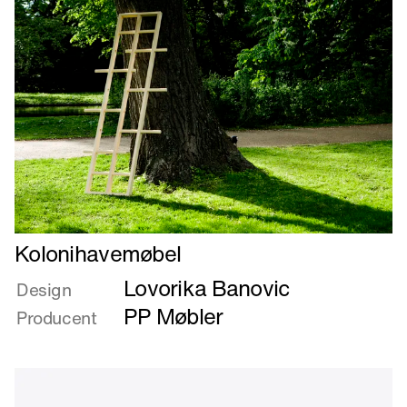
Læs
Kolonihavemøbel
mere
Lovorika Banovic
om
Design
Kolonihavemøbel
PP Møbler
Producent