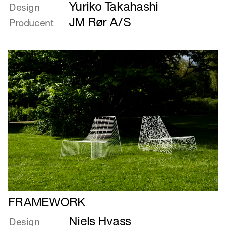
Yuriko Takahashi
om
Design
Flip
JM Rør A/S
Producent
Flap
Læs
FRAMEWORK
mere
Niels Hvass
om
Design