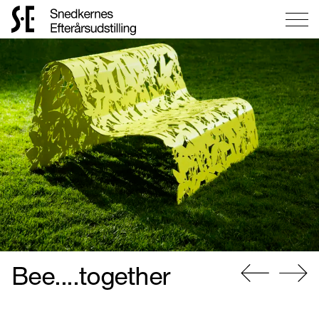
Gå
til
forsiden
Bee....together
Gå
Gå
til
til