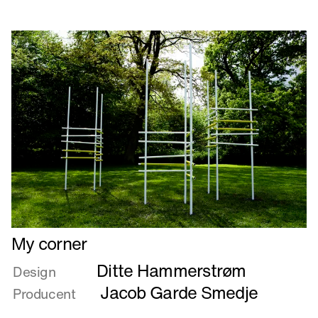
Læs
My corner
mere
Ditte Hammerstrøm
om
Design
My
Jacob Garde Smedje
Producent
corner