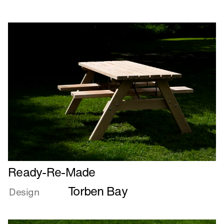
Læs
Ready-Re-Made
mere
Torben Bay
om
Design
Ready-
Re-