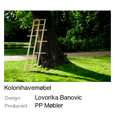
kolonihave
Læs
Kolonihavemøbel
mere
Lovorika Banovic
om
Design
Kolonihavemøbel
PP Møbler
Producent