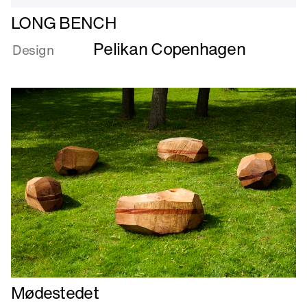
Læs
LONG BENCH
mere
Pelikan Copenhagen
om
Design
LONG
BENCH
Læs
Mødestedet
mere