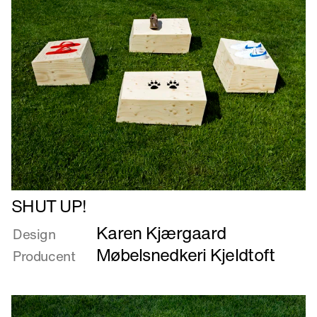
Made
Læs
SHUT UP!
mere
Karen Kjærgaard
om
Design
SHUT
Møbelsnedkeri Kjeldtoft
Producent
UP!