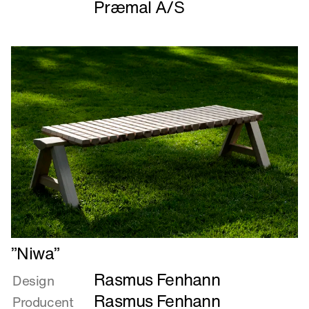
Præmal A/S
Læs
”Niwa”
mere
Rasmus Fenhann
om
Design
”Niwa”
Rasmus Fenhann
Producent