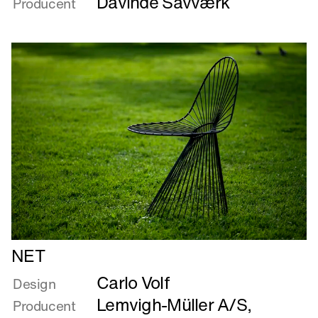
Davinde Savværk
Producent
enden
er
god
Læs
NET
mere
Carlo Volf
om
Design
NET
Lemvigh-Müller A/S
,
Producent