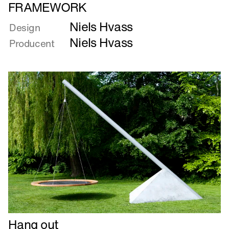
Læs
FRAMEWORK
mere
Niels Hvass
om
Design
FRAMEWORK
Niels Hvass
Producent
Læs
Hang out