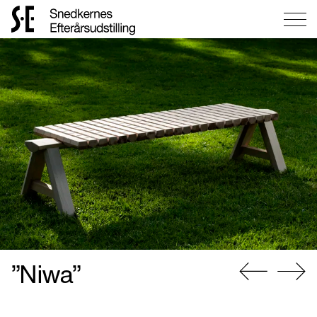
Gå
til
forsiden
”Niwa”
Gå
Gå
til
til