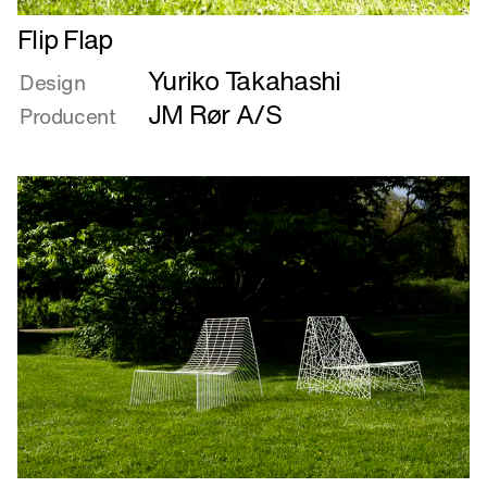
Læs
Flip Flap
mere
Yuriko Takahashi
om
Design
Flip
JM Rør A/S
Producent
Flap