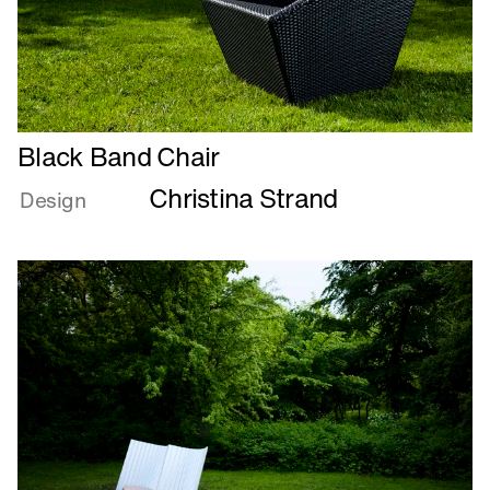
Læs
Black Band Chair
mere
Christina Strand
om
Design
Black
Band
Chair