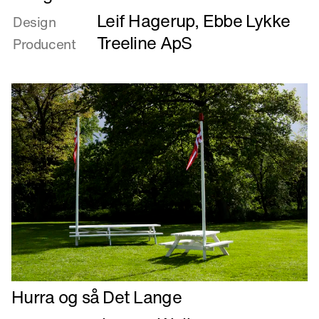
mere
Leif Hagerup
,
Ebbe Lykke
om
Design
Hang
Treeline ApS
Producent
out
Læs
Hurra og så Det Lange
mere