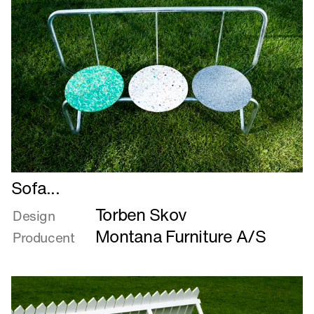
Læs
Sofa...
mere
Torben Skov
om
Design
Sofa...
Montana Furniture A/S
Producent