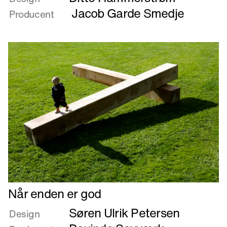
My
Jacob Garde Smedje
Producent
corner
Læs
Når enden er god
mere
Søren Ulrik Petersen
om
Design
Når