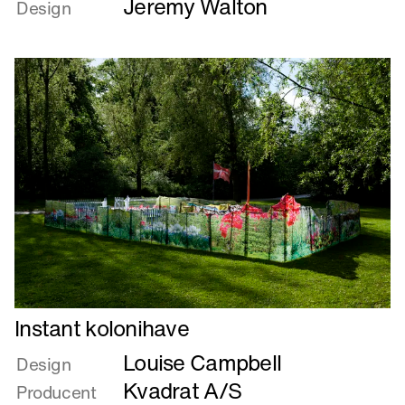
Jeremy Walton
om
Design
Hurra
og
så
Det
Lange
Læs
Instant kolonihave
mere
Louise Campbell
om
Design
Instant
Kvadrat A/S
Producent