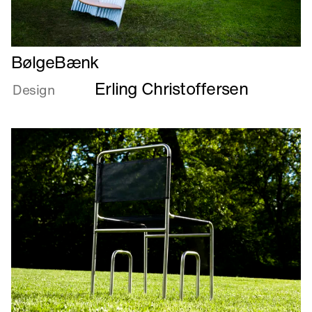
Læs
BølgeBænk
mere
Erling Christoffersen
om
Design
BølgeBænk