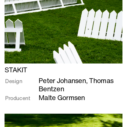
Læs
STAKIT
mere
Peter Johansen
,
Thomas
om
Design
STAKIT
Bentzen
Malte Gormsen
Producent