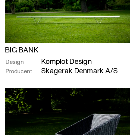
Læs
BIG BANK
mere
Komplot Design
om
Design
BIG
Skagerak Denmark A/S
Producent
BANK