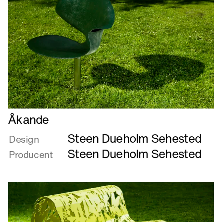
Læs
Åkande
mere
Steen Dueholm Sehested
om
Design
Åkande
Steen Dueholm Sehested
Producent