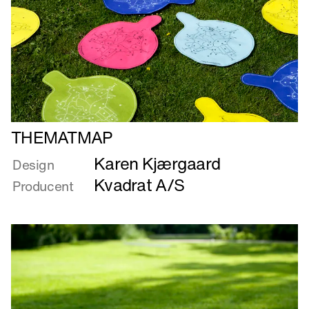
Læs
THEMATMAP
mere
Karen Kjærgaard
om
Design
THEMATMAP
Kvadrat A/S
Producent