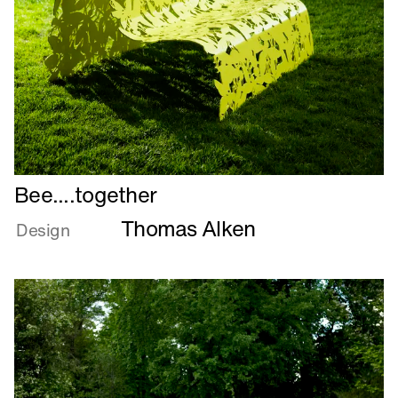
Læs
Bee....together
mere
Thomas Alken
om
Design
Bee....together