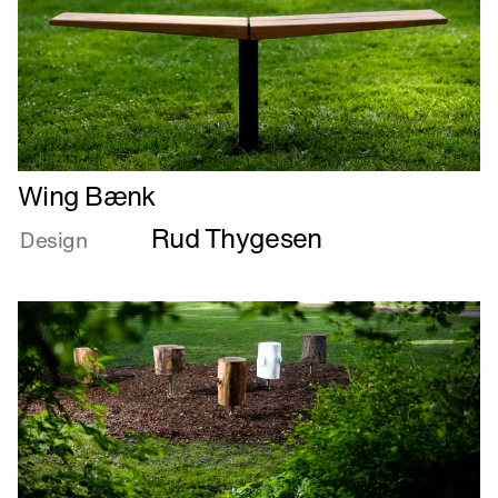
Læs
Wing Bænk
mere
Rud Thygesen
om
Design
Wing
Bænk