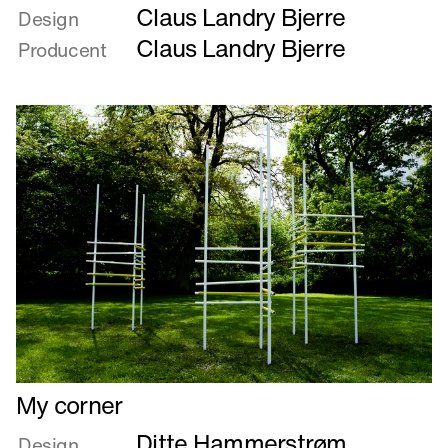
Claus Landry Bjerre
om
Design
Mødestedet
Claus Landry Bjerre
Producent
Læs
My corner
mere
Ditte Hammerstrøm
om
Design