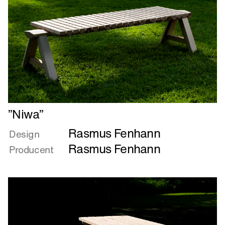
Læs
”Niwa”
mere
Rasmus Fenhann
om
Design
”Niwa”
Rasmus Fenhann
Producent