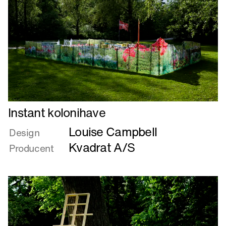
Læs
Instant kolonihave
mere
Louise Campbell
om
Design
Instant
Kvadrat A/S
Producent
kolonihave