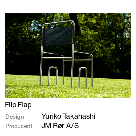
BølgeBænk
Læs
Flip Flap
mere
Yuriko Takahashi
om
Design
Flip
JM Rør A/S
Producent
Flap