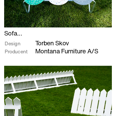
Læs
Sofa...
mere
Torben Skov
om
Design
Sofa...
Montana Furniture A/S
Producent