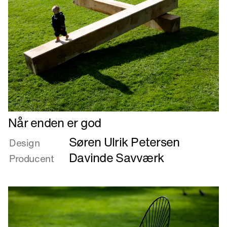
Læs
Når enden er god
mere
Søren Ulrik Petersen
om
Design
Når
Davinde Savværk
Producent
enden
er
god