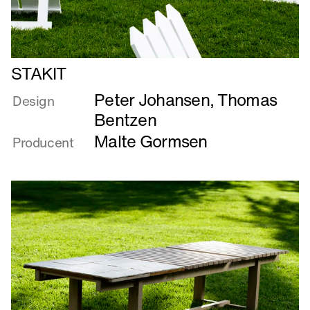
Læs
STAKIT
mere
Peter Johansen
,
Thomas
om
Design
STAKIT
Bentzen
Malte Gormsen
Producent