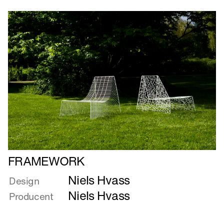
Læs
FRAMEWORK
mere
Niels Hvass
om
Design
FRAMEWORK
Niels Hvass
Producent