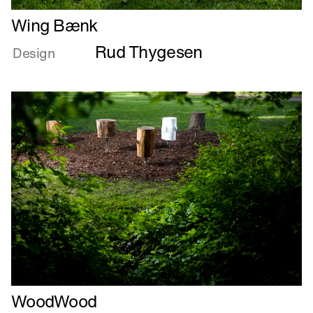
Læs
Wing Bænk
mere
Rud Thygesen
om
Design
Wing
Bænk
Læs
WoodWood
mere