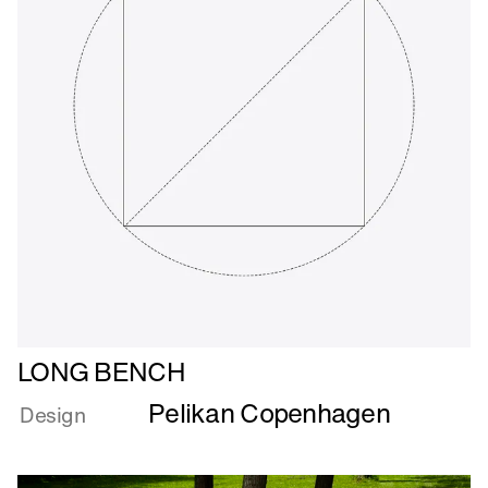
Læs
LONG BENCH
mere
Pelikan Copenhagen
om
Design
LONG
BENCH