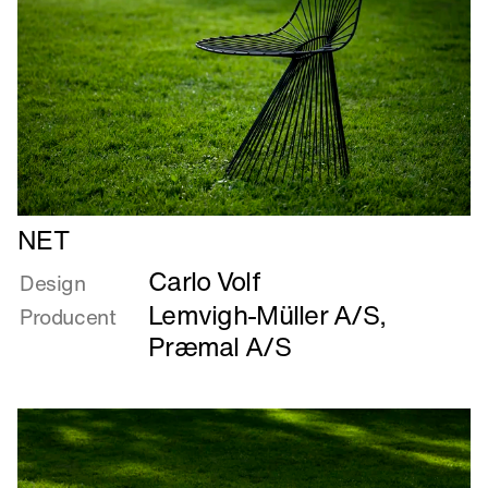
Læs
NET
mere
Carlo Volf
om
Design
NET
Lemvigh-Müller A/S
,
Producent
Præmal A/S