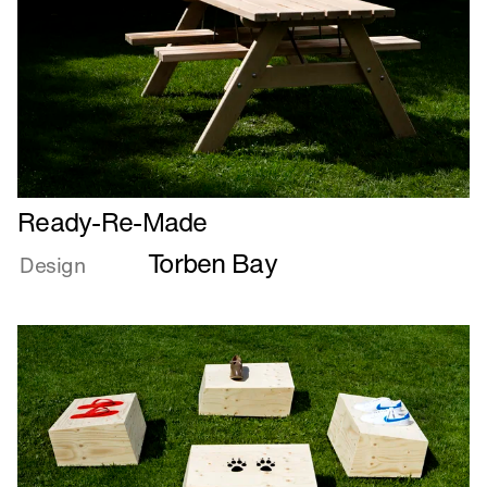
Læs
Ready-Re-Made
mere
Torben Bay
om
Design
Ready-
Re-
Made