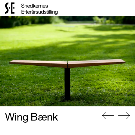
Gå
til
forsiden
Wing Bænk
Gå
Gå
til
til