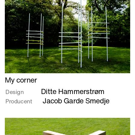
Læs
My corner
mere
Ditte Hammerstrøm
om
Design
My
Jacob Garde Smedje
Producent
corner