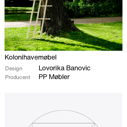
Læs
Kolonihavemøbel
mere
Lovorika Banovic
om
Design
Kolonihavemøbel
PP Møbler
Producent