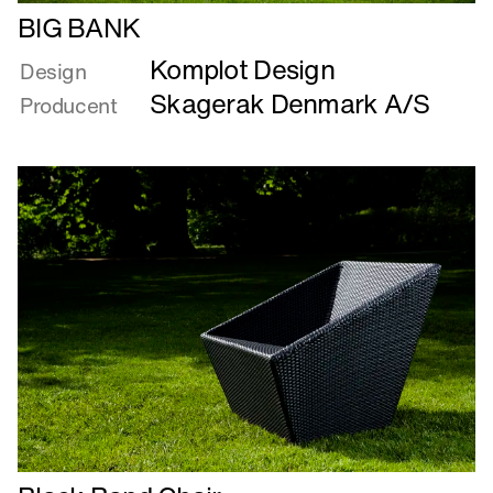
Læs
BIG BANK
mere
Komplot Design
om
Design
BIG
Skagerak Denmark A/S
Producent
BANK
Læs