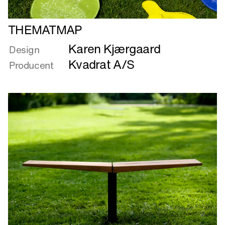
Læs
THEMATMAP
mere
Karen Kjærgaard
om
Design
THEMATMAP
Kvadrat A/S
Producent