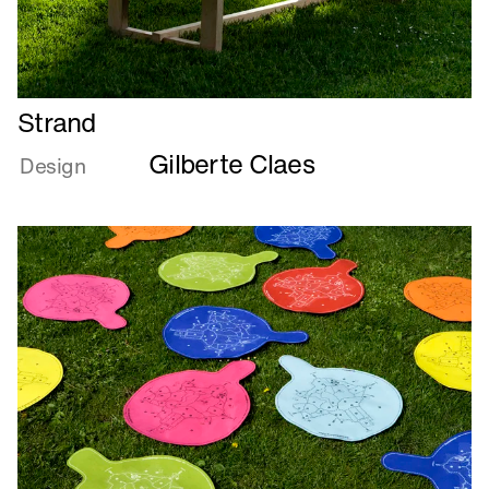
Læs
Strand
mere
Gilberte Claes
om
Design
Strand