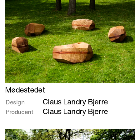
Læs
Mødestedet
mere
Claus Landry Bjerre
om
Design
Mødestedet
Claus Landry Bjerre
Producent