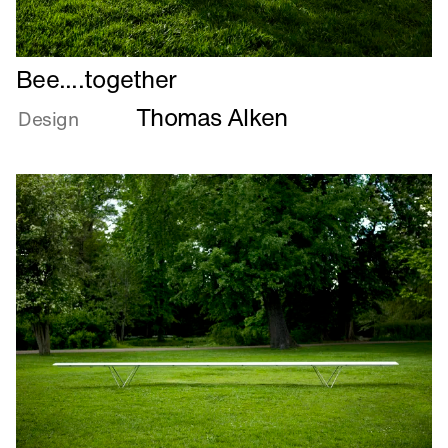
Læs
Bee....together
mere
Thomas Alken
om
Design
Bee....together