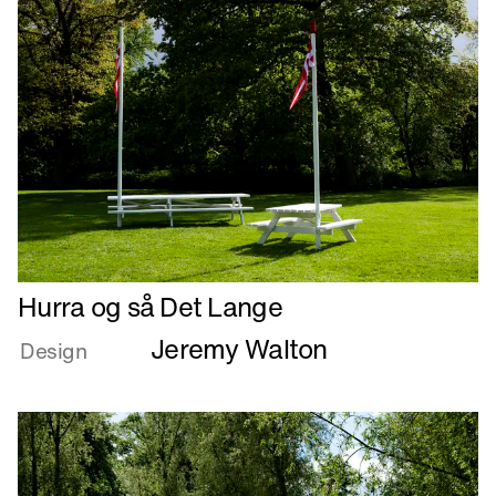
Læs
Hurra og så Det Lange
mere
Jeremy Walton
om
Design
Hurra
og
så
Det
Lange