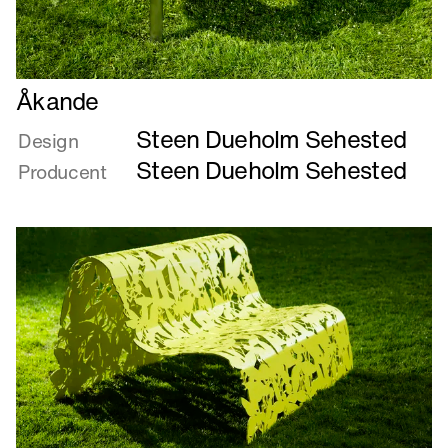
Læs
Åkande
mere
Steen Dueholm Sehested
om
Design
Åkande
Steen Dueholm Sehested
Producent