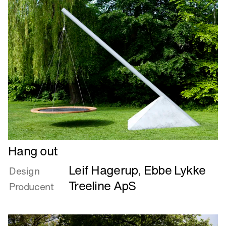
Læs
Hang out
mere
Leif Hagerup
,
Ebbe Lykke
om
Design
Hang
Treeline ApS
Producent
out