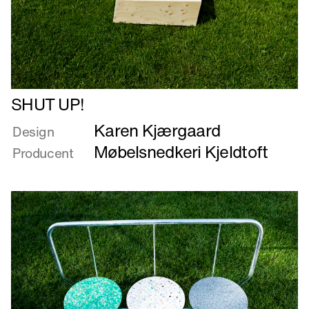
Læs
SHUT UP!
mere
Karen Kjærgaard
om
Design
SHUT
Møbelsnedkeri Kjeldtoft
Producent
UP!