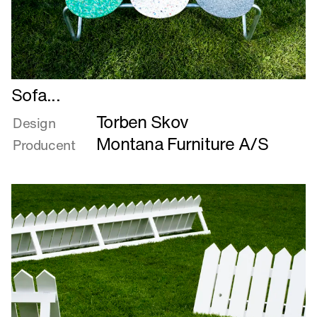
Læs
Sofa...
mere
Torben Skov
om
Design
Sofa...
Montana Furniture A/S
Producent