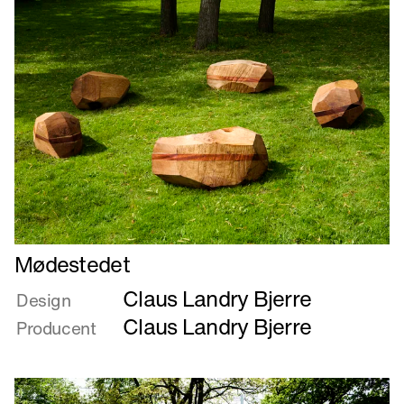
Læs
Mødestedet
mere
Claus Landry Bjerre
om
Design
Mødestedet
Claus Landry Bjerre
Producent