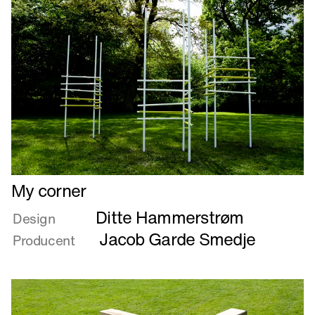
Læs
My corner
mere
Ditte Hammerstrøm
om
Design
My
Jacob Garde Smedje
Producent
corner