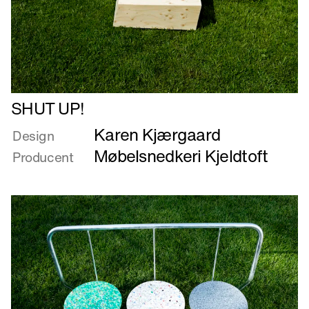
Læs
SHUT UP!
mere
Karen Kjærgaard
om
Design
SHUT
Møbelsnedkeri Kjeldtoft
Producent
UP!