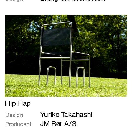
BølgeBænk
Læs
Flip Flap
mere
Yuriko Takahashi
om
Design
Flip
JM Rør A/S
Producent
Flap