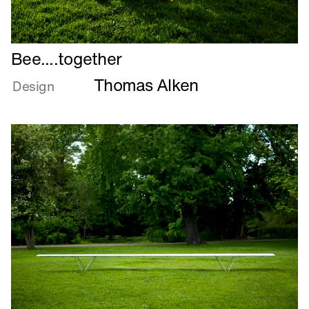
Læs
Bee....together
mere
Thomas Alken
om
Design
Bee....together