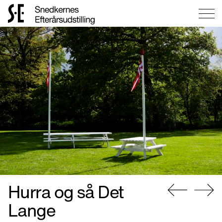
Gå
til
forsiden
Hurra og så Det
Gå
Gå
Lange
til
til