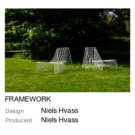
Læs
FRAMEWORK
mere
Niels Hvass
om
Design
FRAMEWORK
Niels Hvass
Producent