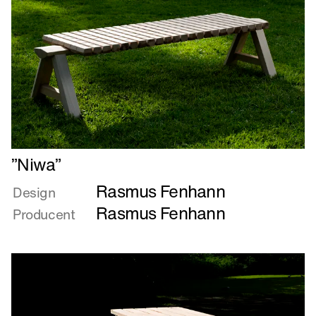
Læs
”Niwa”
mere
Rasmus Fenhann
om
Design
”Niwa”
Rasmus Fenhann
Producent