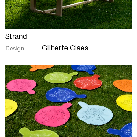
Læs
Strand
mere
Gilberte Claes
om
Design
Strand