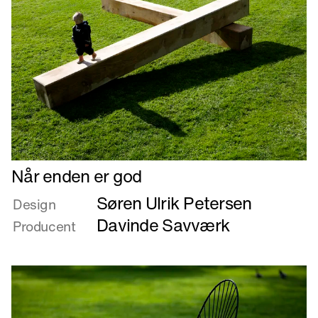
Læs
Når enden er god
mere
Søren Ulrik Petersen
om
Design
Når
Davinde Savværk
Producent
enden
er
god