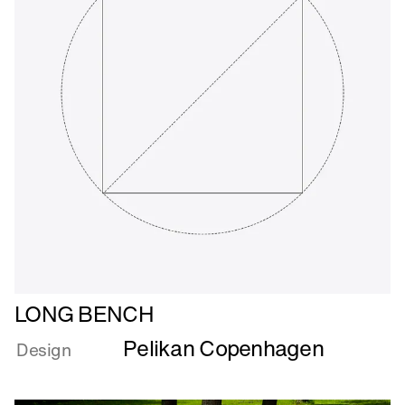
Læs
LONG BENCH
mere
Pelikan Copenhagen
om
Design
LONG
BENCH