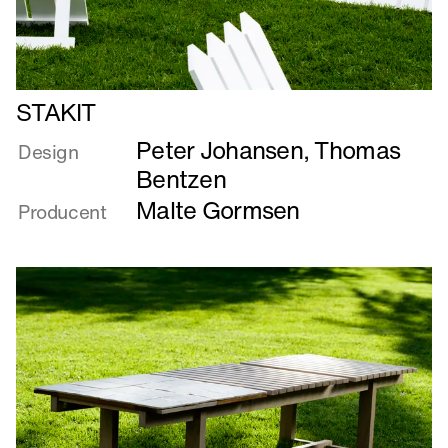
Læs
STAKIT
mere
Peter Johansen
,
Thomas
om
Design
STAKIT
Bentzen
Malte Gormsen
Producent