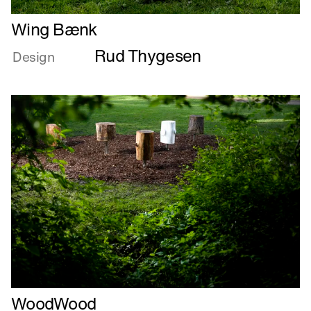
Læs
Wing Bænk
mere
Rud Thygesen
om
Design
Wing
Bænk
Læs
WoodWood