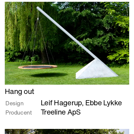
Læs
Hang out
mere
Leif Hagerup
,
Ebbe Lykke
om
Design
Hang
Treeline ApS
Producent
out