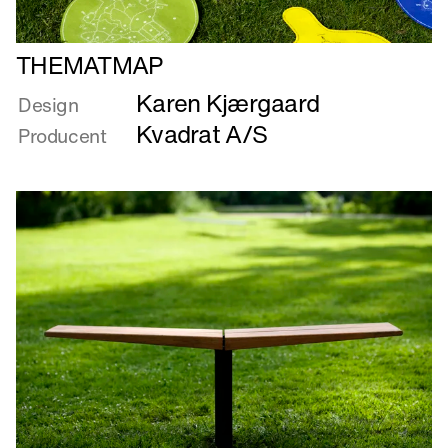
Læs
THEMATMAP
mere
Karen Kjærgaard
om
Design
THEMATMAP
Kvadrat A/S
Producent