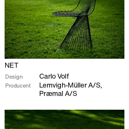
Læs
NET
mere
Carlo Volf
om
Design
NET
Lemvigh-Müller A/S
,
Producent
Præmal A/S