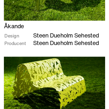
Læs
Åkande
mere
Steen Dueholm Sehested
om
Design
Åkande
Steen Dueholm Sehested
Producent