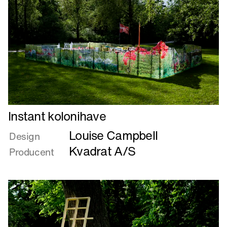
Læs
Instant kolonihave
mere
Louise Campbell
om
Design
Instant
Kvadrat A/S
Producent
kolonihave