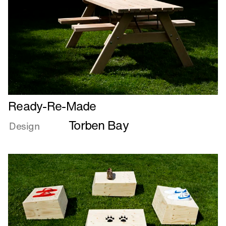
Læs
Ready-Re-Made
mere
Torben Bay
om
Design
Ready-
Re-
Made