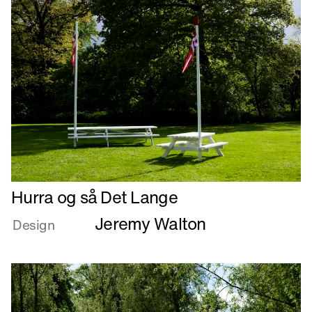
Læs
Hurra og så Det Lange
mere
Jeremy Walton
om
Design
Hurra
og
så
Det
Lange