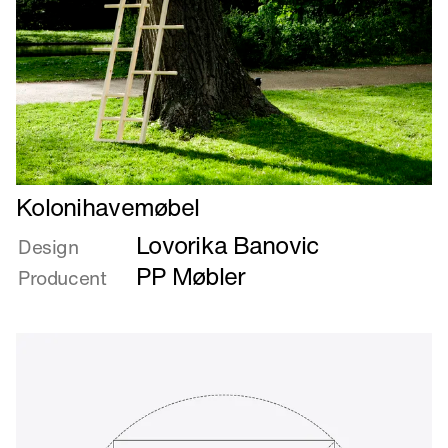
Læs
Kolonihavemøbel
mere
Lovorika Banovic
om
Design
Kolonihavemøbel
PP Møbler
Producent