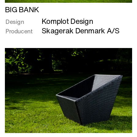
Læs
BIG BANK
mere
Komplot Design
om
Design
BIG
Skagerak Denmark A/S
Producent
BANK
Læs