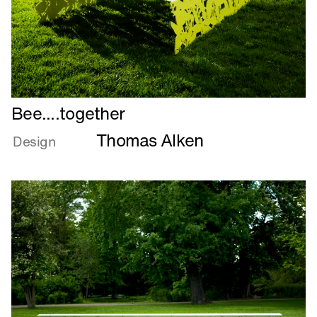
Læs
Bee....together
mere
Thomas Alken
om
Design
Bee....together