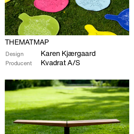
Læs
THEMATMAP
mere
Karen Kjærgaard
om
Design
THEMATMAP
Kvadrat A/S
Producent