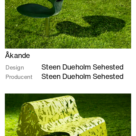
Læs
Åkande
mere
Steen Dueholm Sehested
om
Design
Åkande
Steen Dueholm Sehested
Producent