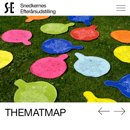
Gå
til
forsiden
THEMATMAP
Gå
Gå
til
til