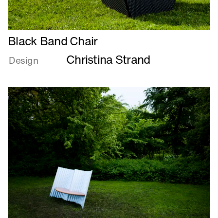
Læs
Black Band Chair
mere
Christina Strand
om
Design
Black
Band
Chair