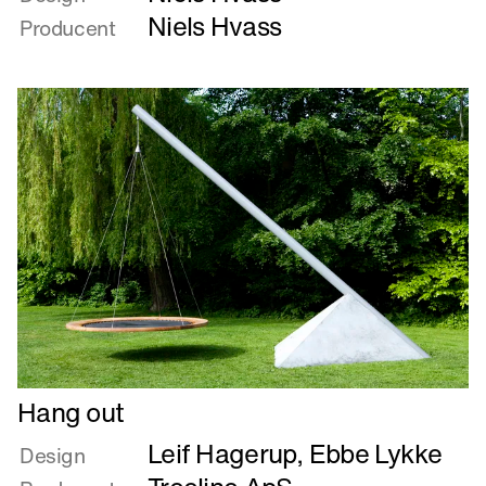
FRAMEWORK
Niels Hvass
Producent
Læs
Hang out
mere
Leif Hagerup
,
Ebbe Lykke
om
Design
Hang