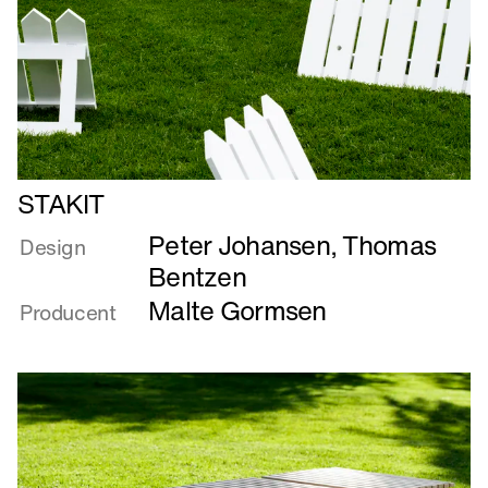
Læs
STAKIT
mere
Peter Johansen
,
Thomas
om
Design
STAKIT
Bentzen
Malte Gormsen
Producent