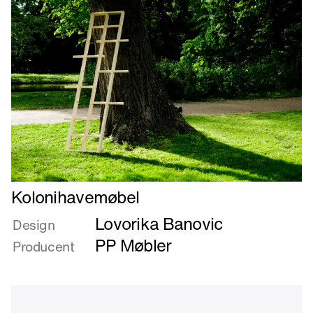
Læs
Kolonihavemøbel
mere
Lovorika Banovic
om
Design
Kolonihavemøbel
PP Møbler
Producent