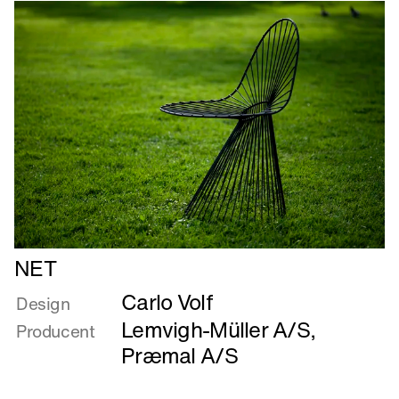
god
Læs
NET
mere
Carlo Volf
om
Design
NET
Lemvigh-Müller A/S
,
Producent
Præmal A/S