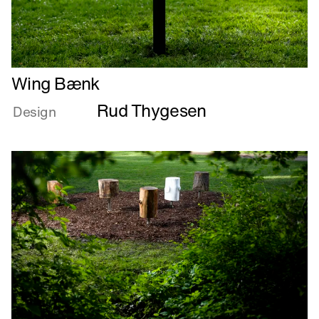
Læs
Wing Bænk
mere
Rud Thygesen
om
Design
Wing
Bænk