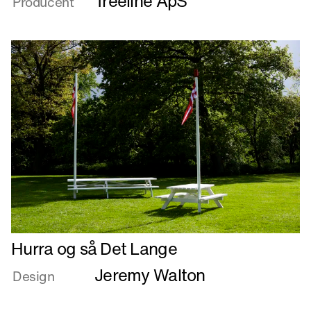
Treeline ApS
Producent
out
Læs
Hurra og så Det Lange
mere
Jeremy Walton
om
Design
Hurra
og