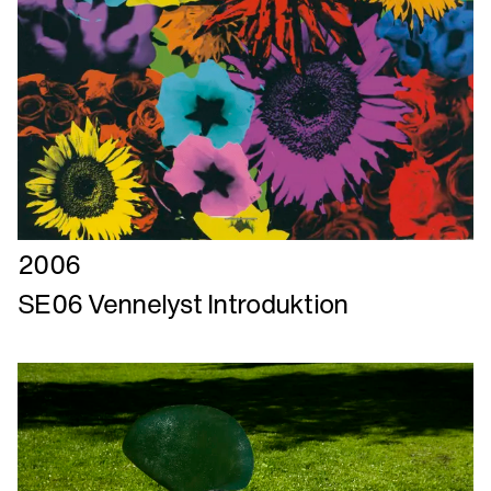
Læs
2006
mere
SE06 Vennelyst Introduktion
om
SE06
Vennelyst
Introduktion