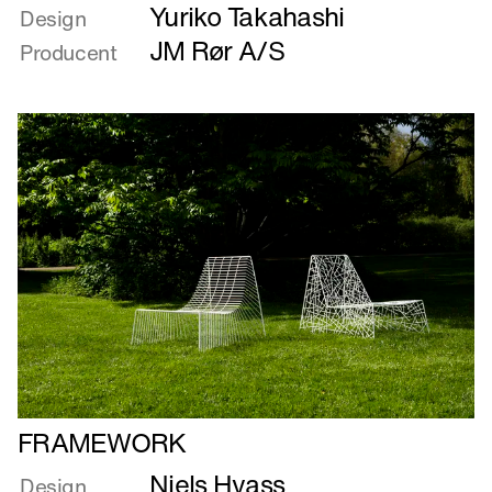
Yuriko Takahashi
om
Design
Flip
JM Rør A/S
Producent
Flap
Læs
FRAMEWORK
mere
Niels Hvass
om
Design