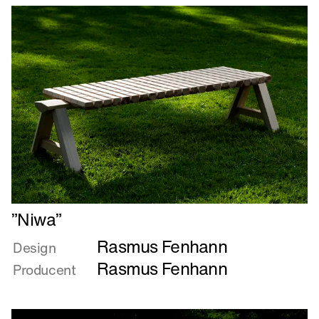
Læs
”Niwa”
mere
Rasmus Fenhann
om
Design
”Niwa”
Rasmus Fenhann
Producent