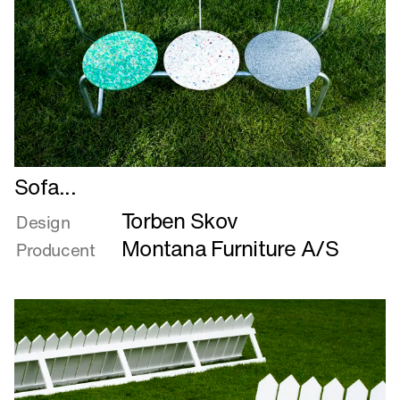
Læs
Sofa...
mere
Torben Skov
om
Design
Sofa...
Montana Furniture A/S
Producent