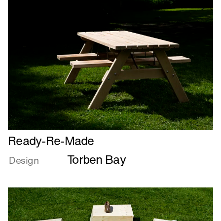
Læs
Ready-Re-Made
mere
Torben Bay
om
Design
Ready-
Re-
Made