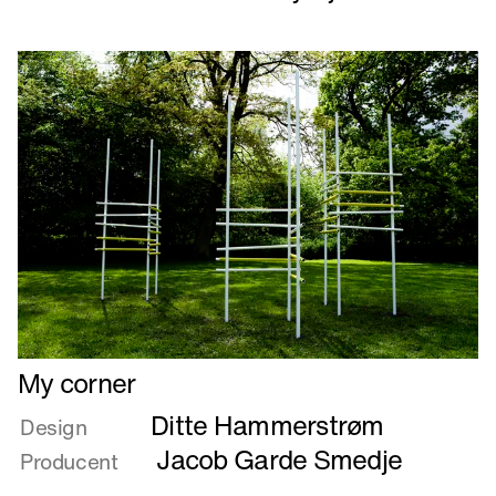
Læs
My corner
mere
Ditte Hammerstrøm
om
Design
My
Jacob Garde Smedje
Producent
corner