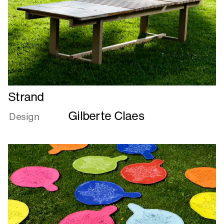
Læs
Strand
mere
Gilberte Claes
om
Design
Strand