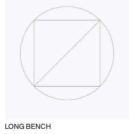
Læs
LONG BENCH
mere