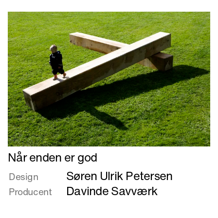
Læs
Når enden er god
mere
Søren Ulrik Petersen
om
Design
Når
Davinde Savværk
Producent
enden
er