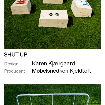
Læs
SHUT UP!
mere
Karen Kjærgaard
om
Design
SHUT
Møbelsnedkeri Kjeldtoft
Producent
UP!