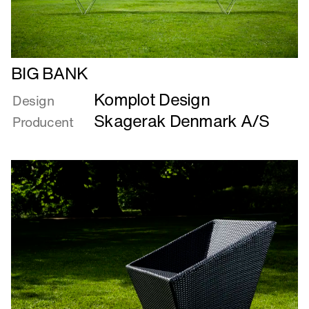
Læs
BIG BANK
mere
Komplot Design
om
Design
BIG
Skagerak Denmark A/S
Producent
BANK