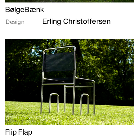
Læs
BølgeBænk
mere
Erling Christoffersen
om
Design
BølgeBænk
Læs
Flip Flap
mere