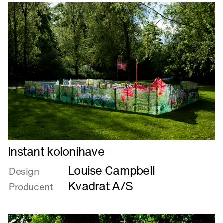
så
Det
Lange
Læs
Instant kolonihave
mere
Louise Campbell
om
Design
Instant
Kvadrat A/S
Producent
kolonihave