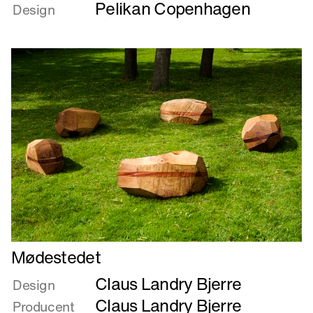
Pelikan Copenhagen
om
Design
LONG
BENCH
Læs
Mødestedet
mere
Claus Landry Bjerre
om
Design
Mødestedet
Claus Landry Bjerre
Producent