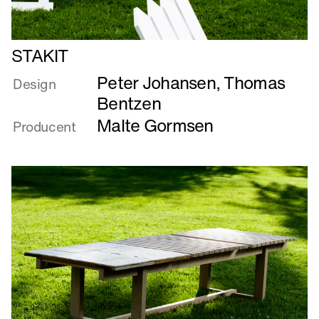
Læs
STAKIT
mere
Peter Johansen
,
Thomas
om
Design
STAKIT
Bentzen
Malte Gormsen
Producent