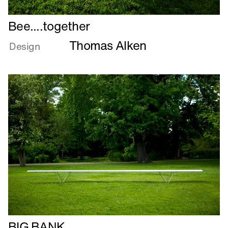
Læs
Bee....together
mere
Thomas Alken
om
Design
Bee....together
Læs
BIG BANK