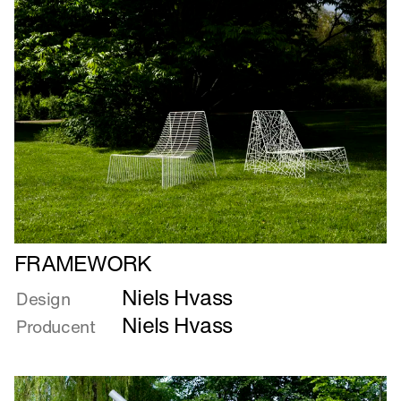
Læs
FRAMEWORK
mere
Niels Hvass
om
Design
FRAMEWORK
Niels Hvass
Producent