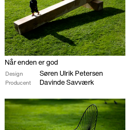
Læs
Når enden er god
mere
Søren Ulrik Petersen
om
Design
Når
Davinde Savværk
Producent
enden
er
god