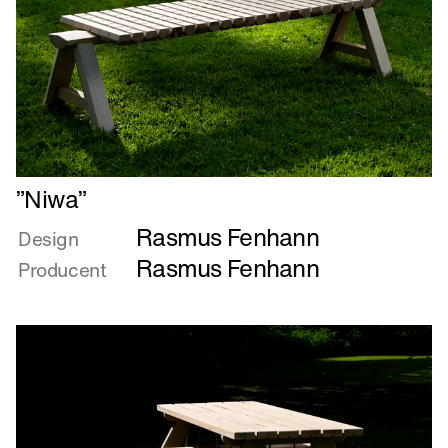
Læs
”Niwa”
mere
Rasmus Fenhann
om
Design
”Niwa”
Rasmus Fenhann
Producent