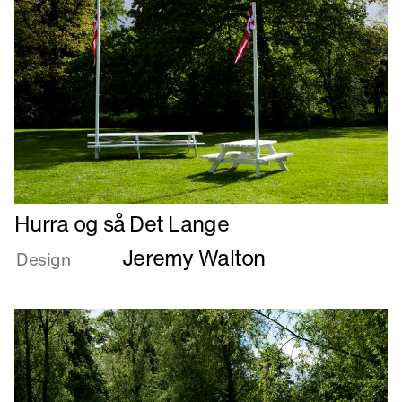
Læs
Hurra og så Det Lange
mere
Jeremy Walton
om
Design
Hurra
og
så
Det
Lange