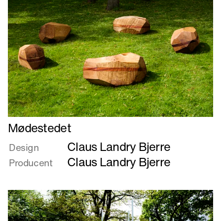
Læs
Mødestedet
mere
Claus Landry Bjerre
om
Design
Mødestedet
Claus Landry Bjerre
Producent