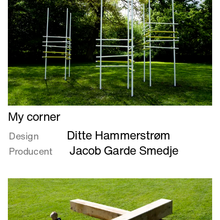
Læs
My corner
mere
Ditte Hammerstrøm
om
Design
My
Jacob Garde Smedje
Producent
corner