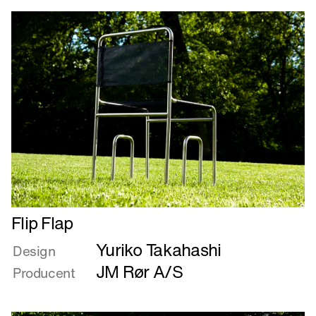
Læs
Flip Flap
mere
Yuriko Takahashi
om
Design
Flip
JM Rør A/S
Producent
Flap