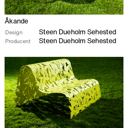
Læs
Åkande
mere
Steen Dueholm Sehested
om
Design
Åkande
Steen Dueholm Sehested
Producent