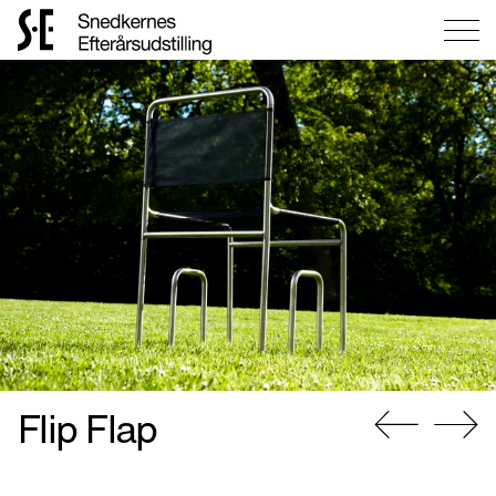
Gå
til
forsiden
Flip Flap
Gå
Gå
til
til