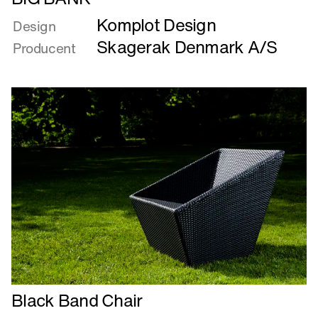
mere
Komplot Design
om
Design
BIG
Skagerak Denmark A/S
Producent
BANK
Læs
Black Band Chair
mere