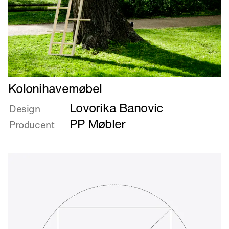
Læs
Kolonihavemøbel
mere
Lovorika Banovic
om
Design
Kolonihavemøbel
PP Møbler
Producent