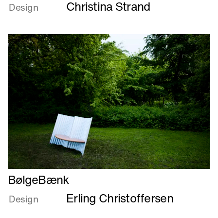
Christina Strand
om
Design
Black
Band
Chair
Læs
BølgeBænk
mere
Erling Christoffersen
om
Design
BølgeBænk