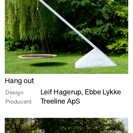
Læs
Hang out
mere
Leif Hagerup
,
Ebbe Lykke
om
Design
Hang
Treeline ApS
Producent
out