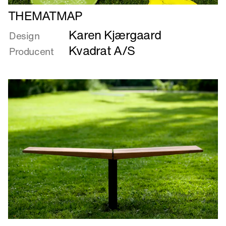
Læs
THEMATMAP
mere
Karen Kjærgaard
om
Design
THEMATMAP
Kvadrat A/S
Producent
Læs