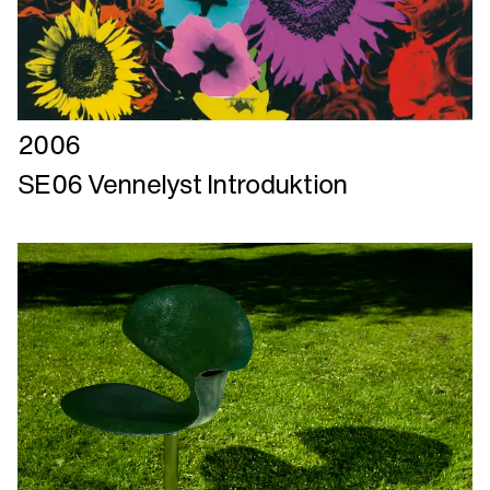
Læs
2006
mere
SE06 Vennelyst Introduktion
om
SE06
Vennelyst
Introduktion