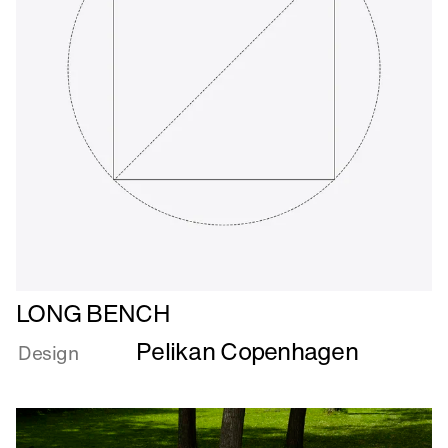
Læs
LONG BENCH
mere
Pelikan Copenhagen
om
Design
LONG
BENCH