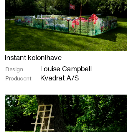
Læs
Instant kolonihave
mere
Louise Campbell
om
Design
Instant
Kvadrat A/S
Producent
kolonihave