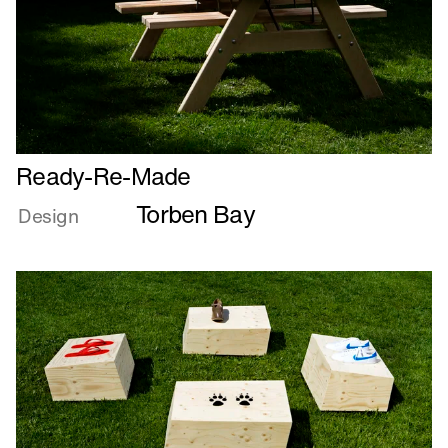
Læs
Ready-Re-Made
mere
Torben Bay
om
Design
Ready-
Re-
Made