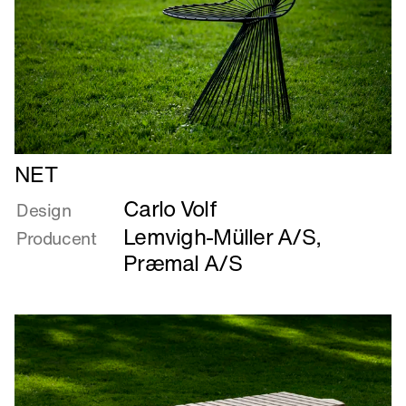
Læs
NET
mere
Carlo Volf
om
Design
NET
Lemvigh-Müller A/S
,
Producent
Præmal A/S