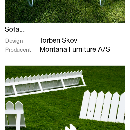
Læs
Sofa...
mere
Torben Skov
om
Design
Sofa...
Montana Furniture A/S
Producent